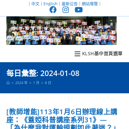
跳
｜
中文
｜
English
｜
最新公告
｜
網站導覽
｜
轉
至
主
要
內
容
KLSH基中首頁選單
每日彙整: 2024-01-08
>
2024 年
>
1 月
>
8 日
[教師增能]113年1月6日辦理線上講
座：《蓋婭科普講座系列31》—
「為什麼我對運輸規劃如此著迷？」