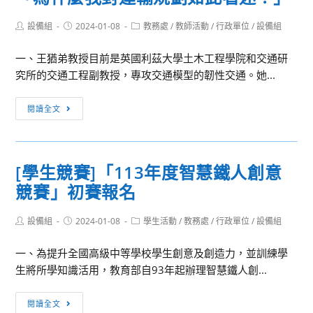
Post
Post
Post
設備組
2024-01-08
教務處
/
教師活動
/
行政單位
/
設備組
author:
published:
category:
一、王猶弟教授目前是英國利茲大學土木工程學院和交通研
究所的交通工程副教授，專攻交通模型的韌性交通。她...
[教
閱讀全文
師
增
能]113
[學生競賽]「113年度智慧鐵人創意
年
競賽」初賽報名
1
月
Post
Post
Post
設備組
2024-01-08
6
學生活動
/
教務處
/
行政單位
/
設備組
author:
published:
category:
日
一、為提升全國高級中等學校學生創意及創造力，並訓練學
辦
生將所學知識活用，教育部自93年起辦理智慧鐵人創...
理
線
[學
閱讀全文
上