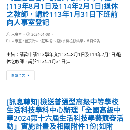
(113年8月1日及114年2月1日)退休
立
規
政
之教師，請於113年1月31日下班前
劃
治
向人事室登記
如
大
此
學
著
Post
Post
人事室
2024-01-08
author:
published:
教
Post
迷？」
人事室
/
置頂公告
/
莊敬樓一樓飲水機檢修結果
/
首頁公告
category:
育
學
主旨：請欲申請113學年度(113年8月1日及114年2月1日)退
院
休之教師，請於113年1月31日(...
教
〔重
師
閱讀全文
要
研
公
習
告〕
中
[訊息轉知]檢送普通型高級中等學校
請
心
生活科技學科中心辦理「全國高級中
欲
辦
申
學2024第十六屆生活科技學藝競賽活
理
請
｢112
動」實施計畫及相關附件1份(如附
113