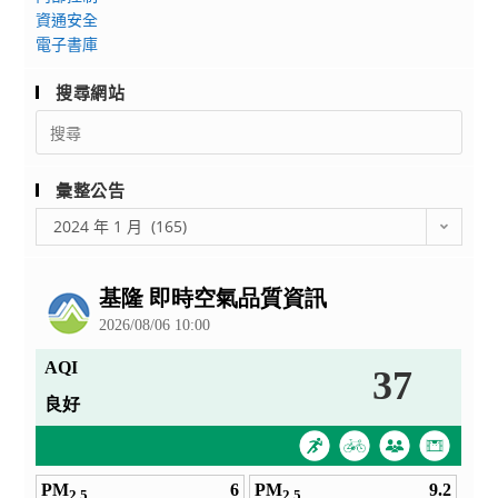
貴
施
資通安全
策
校
計
電子書庫
的
學
畫
推
生
及
搜尋網站
半，
踴
相
Search
為
躍
關
for:
鼓
參
附
勵
彙整公告
與
件
全
彙
徵
1
2024 年 1 月 (165)
國
整
選，
份
中
公
詳
(如
學
告
如
附
生
說
件)，
學
明，
請
習
請
鼓
英
查
勵
語
照。
學
並
生
積
踴