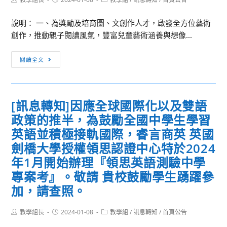
之
目
author:
published:
category:
級
教
學
中
說明： 一、為獎勵及培育圖、文創作人才，啟發全方位藝術
師，
分
等
創作，推動親子閱讀風氣，豐富兒童藝術涵養與想像...
請
班｣
學
於
隨
[訊
校
閱讀全文
113
班
息
生
年
附
轉
活
1
讀
知]
科
月
甄
[訊息轉知]因應全球國際化以及雙語
檢
技
31
審
政策的推半，為鼓勵全國中學生學習
送
學
日
招
「2024
科
英語並積極接軌國際，睿言商英 英國
下
生
年
中
劍橋大學授權領思認證中心特於2024
班
甄
全
心
年1月開始辦理『領思英語測驗中學
前
審
國
辦
專案考』。敬請 貴校鼓勵學生踴躍參
向
簡
學
理
人
章，
加，請查照。
生
「全
事
請
圖
國
室
有
Post
Post
Post
教學組長
2024-01-08
教學組
/
訊息轉知
/
首頁公告
畫
高
author:
published:
category:
登
意