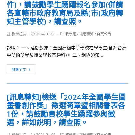
年
件)，請鼓勵學生踴躍報名參加(併請
學
度
各直轄市政府教育局及縣(市)政府轉
年
中
知主管學校)，請查照。
度
等
(113
學
Post
Post
Post
教學組長
2024-01-08
教學組
/
訊息轉知
/
首頁公告
年
校
author:
published:
category:
8
教
說明： 一、活動對象：全國高級中等學校在學學生(含綜合高
月
師
中學術學程及職業學校普通科)。 二、組隊須知...
1
在
日
職
[訊
閱讀全文
及
進
息
114
修
轉
年
第
知]
2
二
[訊息轉知]檢送「2024年全國學生圖
檢
月
專
畫書創作獎」徵選簡章暨相關書表各
送
1
長
普
1份，請鼓勵貴校學生踴躍參與徵
日)
專
通
選，詳如說明，請查照。
退
門
型
休
科
高
Post
Post
Post
教學組長
2024-01-08
教學組
/
訊息轉知
/
首頁公告