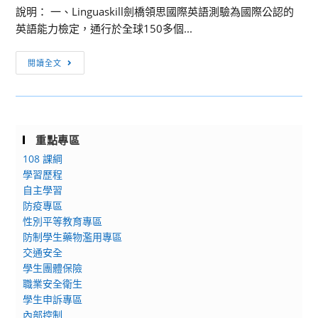
書
級
記
說明： 一、Linguaskill劍橋領思國際英語測驗為國際公認的
願
創
中
英語能力檢定，通行於全球150多個...
者
作
學
踴
獎」
2024
[訊
躍
閱讀全文
徵
第
息
報
選
十
轉
名，
簡
六
知]
請
章
屆
因
查
暨
生
重點專區
應
照。
相
活
108 課綱
全
關
科
學習歷程
球
書
技
自主學習
國
表
學
防疫專區
際
性別平等教育專區
各
藝
化
防制學生藥物濫用專區
1
競
以
交通安全
份，
賽
及
學生團體保險
請
活
雙
職業安全衛生
鼓
動」
語
學生申訴專區
勵
實
政
內部控制