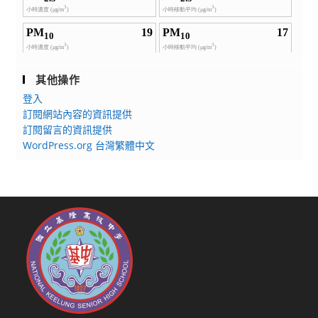
極
躍
接
報
軌
名
國
參
際，
其他操作
加
睿
(併
登入
言
訂閱網站內容的資訊提供
請
商
訂閱留言的資訊提供
各
英
WordPress.org 台灣繁體中文
直
英
轄
國
市
劍
政
橋
府
大
教
學
育
授
局
權
及
領
縣
思