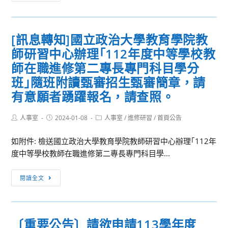
生
講
競
座：
賽]
《蓋
[訊息轉知]國立政治大學教育學院教
「113
婭
師研習中心辦理｢112年度中等學校教
年
科
度
師在職進修第二專長專門科目學分
普
智
班｣隨班附讀甄審招生甄審簡章，請
講
慧
座
有意願者踴躍報名，請查照。
鐵
系
人
列
Post
Post
Post
人事室
2024-01-08
人事室
/
進修研習
/
首頁公告
創
author:
published:
category:
31》
意
如附件: 檢送國立政治大學教育學院教師研習中心辦理｢112年
—
競
度中等學校教師在職進修第二專長專門科目學...
「為
賽」
什
初
[訊
麼
閱讀全文
賽
息
我
報
轉
對
名
知]
運
〔重要公告〕請欲申請113學年度
國
輸