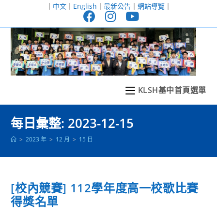
跳
｜
中文
｜
English
｜
最新公告
｜
網站導覽
｜
轉
至
主
要
內
容
KLSH基中首頁選單
每日彙整: 2023-12-15
>
2023 年
>
12 月
>
15 日
[校內競賽] 112學年度高一校歌比賽
得獎名單