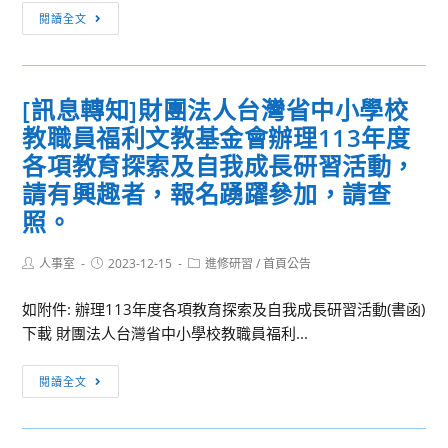
獎
[學
閱讀全文
名
生
單
增
能]
[訊息轉知]財團法人台灣省中小學校
國
教職員福利文教基金會辦理113年度
教
署
各項教育探索及自我成長研習活動，
辦
請有興趣者，報名踴躍參加，請查
理
照。
「113
年
Post
Post
Post
人事室
2023-12-15
進修研習
/
首頁公告
度
author:
published:
category:
高
如附件: 辦理113年度各項教育探索及自我成長研習活動(書函)
級
下載 財團法人台灣省中小學校教職員福利...
中
等
[訊
閱讀全文
學
息
校
轉
原