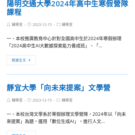
陽明交通大學2024年高中生寒假營隊
第
備
研
語
課程
16
組
習
演
週
詢
活
說
Post
Post
Post
輔導室
2023-12-15
整
輔導室
問
動，
比
author:
published:
category:
潔、
請
賽
一、本校推廣教育中心針對全國高中生於2024年寒假辦理
秩
有
成
「2024高中生AI大數據探索能力養成班」、「...
序
興
績
成
趣
揭
陽
閱讀全文
績
者，
曉
明
公
報
交
告
名
通
踴
靜宜大學「向未來提案」文學營
大
躍
學
參
Post
Post
Post
輔導室
2023-12-15
輔導室
2024
author:
published:
category:
加，
年
請
一、本校台灣文學系於寒假辦理文學營隊，2024年以「向未
高
查
來提案」為題，運用「數位生成AI」，進行人文...
中
照。
生
靜