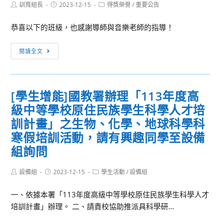
Post
Post
Post
訓育組長
2023-12-15
得獎榮譽
/
重要公告
author:
published:
category:
恭喜以下的班級，也感謝導師與音樂老師的指導！
[校
閱讀全文
內
競
賽]
[學生增能]國教署辦理「113年度高
112
級中等學校原住民族學生科學人才培
學
年
訓計畫」之生物、化學、地球科學科
度
寒假培訓活動，請有興趣同學至設備
高
組詢問
一
校
Post
Post
Post
設備組
2023-12-15
學生活動
/
設備組
歌
author:
published:
category:
比
一、依據本署「113年度高級中等學校原住民族學生科學人才
賽
培訓計畫」辦理。 二、請貴校協助推派具科學研...
得