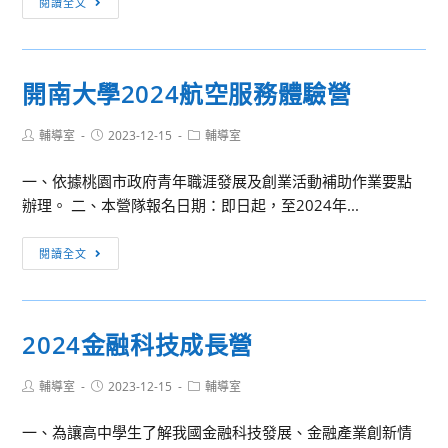
閱讀全文
寒
宜
假
大
營
學
隊
開南大學2024航空服務體驗營
「向
課
未
程
Post
Post
Post
輔導室
2023-12-15
輔導室
來
author:
published:
category:
提
一、依據桃園市政府青年職涯發展及創業活動補助作業要點
案」
辦理。 二、本營隊報名日期：即日起，至2024年...
文
學
開
閱讀全文
營
南
大
學
2024金融科技成長營
2024
航
Post
Post
Post
輔導室
2023-12-15
輔導室
空
author:
published:
category:
服
一、為讓高中學生了解我國金融科技發展、金融產業創新情
務