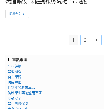
況及相關趨勢，本校金融科技學院辦理「2023金融...
體
驗
2024
閱讀全文
營
金
融
科
技
1
2
Go to 
成
長
營
重點專區
108 課綱
學習歷程
自主學習
防疫專區
性別平等教育專區
防制學生藥物濫用專區
交通安全
學生團體保險
職業安全衛生