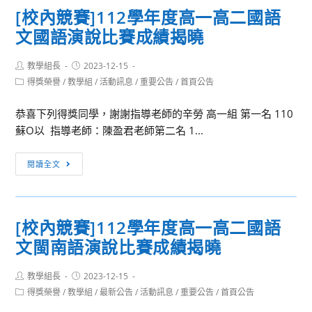
知]
[校內競賽]112學年度高一高二國語
住
財
民
文國語演說比賽成績揭曉
團
族
法
學
Post
Post
教學組長
人
2023-12-15
author:
published:
生
Post
得獎榮譽
/
教學組
/
活動訊息
/
重要公告
/
首頁公告
台
category:
科
灣
恭喜下列得獎同學，謝謝指導老師的辛勞 高一組 第一名 110
學
省
蘇O以 指導老師：陳盈君老師第二名 1...
人
中
才
小
[校
培
閱讀全文
學
內
訓
校
競
計
教
賽]112
畫」
職
[校內競賽]112學年度高一高二國語
學
之
員
文閩南語演說比賽成績揭曉
年
生
福
度
物、
利
Post
Post
教學組長
高
2023-12-15
化
文
author:
published:
Post
得獎榮譽
/
教學組
/
最新公告
/
活動訊息
/
重要公告
/
首頁公告
一
學、
教
category:
高