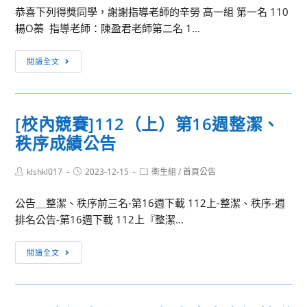
地
基
恭喜下列得獎同學，謝謝指導老師的辛勞 高一組 第一名 110
二
球
金
楊O蓁 指導老師：陳盈君老師第二名 1...
國
科
會
語
學
辦
[校
閱讀全文
文
科
理
內
國
寒
113
競
語
假
年
賽]112
演
培
[校內競賽]112（上）第16週整潔、
度
學
說
訓
各
秩序成績公告
年
比
活
項
度
賽
動，
教
Post
Post
Post
klshkl017
高
2023-12-15
衛生組
/
首頁公告
成
author:
published:
category:
請
育
一
績
有
公告＿整潔、秩序前三名-第16週下載 112上-整潔、秩序-週
探
高
揭
興
排名公告-第16週下載 112上『整潔...
索
二
曉
趣
及
國
[校
同
自
閱讀全文
語
內
學
我
文
競
至
成
閩
賽]112（上）
設
長
南