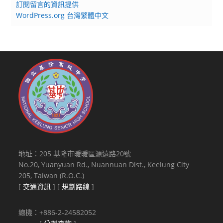
訂閱留言的資訊提供
WordPress.org 台灣繁體中文
地址：205 基隆市暖暖區源遠路20號
No.20, Yuanyuan Rd., Nuannuan Dist., Keelung City
205, Taiwan (R.O.C.)
[
交通資訊
] [
規劃路線
]
總機：+886-2-24582052