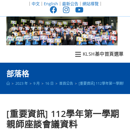
跳
｜
中文
｜
English
｜
最新公告
｜
網站導覽
｜
轉
至
主
要
內
容
KLSH基中首頁選單
部落格
>
2023 年
>
9 月
>
16 日
>
首頁公告
>
[重要資訊] 112學年第一學期親
[重要資訊] 112學年第一學期
親師座談會議資料