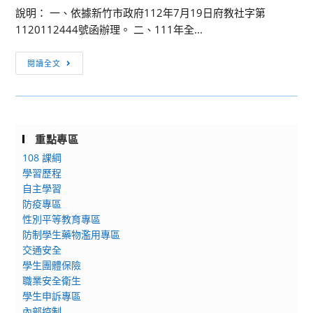
理
說明： 一、依據新竹市政府112年7月19日府教社字第
說
技
健
1120112444號函辦理。 二、111年全...
『畫』
相
康
112
遇」
促
[活
年
閱讀全文
活
進
動
全
動，
「心
轉
國
相
理
知]
學
關
探
檢
生
資
索
重點專區
送
犯
訊
e
108 課綱
「111
罪
詳
起
學習歷程
年
預
如
fun
自主學習
全
防
說
營
防疫專區
國
漫
明，
隊」
性別平等教育專區
語
畫
延
防制學生藥物濫用專區
文
與
交通安全
長
競
創
學生團體保險
開
賽」
職業安全衛生
意
放
成
學生申訴專區
短
報
果
內部控制