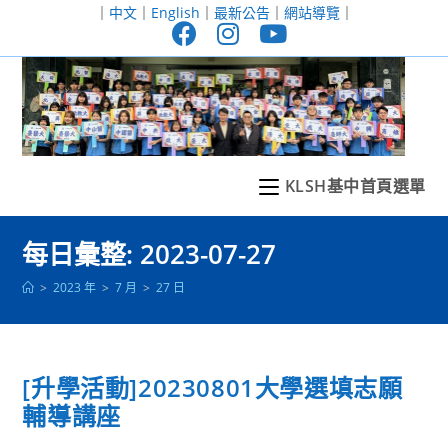
跳
｜
中文
｜
English
｜
最新公告
｜
網站導覽
｜
轉
至
主
要
內
容
KLSH基中首頁選單
每日彙整: 2023-07-27
>
2023 年
>
7 月
>
27 日
[升學活動]20230801大學選填志願
輔導講座