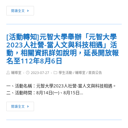
座
[活
閱讀全文
動
轉
知]
[活動轉知]元智大學舉辦「元智大學
嘉
2023人社營-當人文與科技相遇」活
義
市
動，相關資訊詳如說明，延長開放報
政
名至112年8月6日
府
衛
Post
Post
Post
輔導室
2023-07-27
學生活動
/
輔導室
/
首頁公告
author:
published:
category:
生
局
一、活動名稱：元智大學2023人社營-當人文與科技相遇。
委
二、活動時間：8月14日(一)、8月15日...
託
[活
財
閱讀全文
動
團
轉
法
知]
人