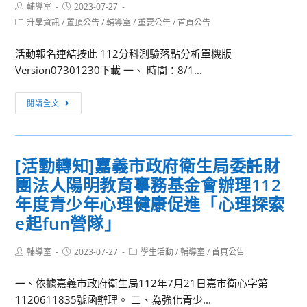
Post
Post
輔導室
2023-07-27
author:
published:
Post
升學資訊
/
置頂公告
/
輔導室
/
重要公告
/
首頁公告
category:
活動報名連結按此 112分科測驗落點分析單機版
Version07301230下載 一、 時間：8/1...
[升
閱讀全文
學
活
動]20230801
[活動轉知]嘉義市政府衛生局委託財
大
團法人陽明教育事務基金會辦理112
學
選
年度青少年心理健康促進「心理探索
填
e起fun營隊」
志
願
Post
Post
Post
輔導室
2023-07-27
學生活動
/
輔導室
/
首頁公告
author:
published:
category:
輔
導
一、依據嘉義市政府衛生局112年7月21日嘉市衛心字第
講
1120611835號函辦理。 二、為強化青少...