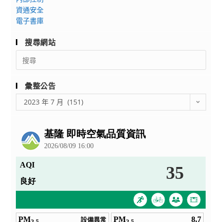
片
名
資通安全
專
徵
至
電子書庫
輯
件
112
修
活
年
搜尋網站
正
動
8
Search
版，
月
for:
詳
6
如
彙整公告
日
說
彙
2023 年 7 月 (151)
明，
整
請
公
查
告
照。