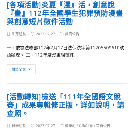
[各項活動]炎夏『漫』活，創意說
元
陽
『畫』112年全國學生犯罪預防漫畫
智
明
大
教
與創意短片徵件活動
學
育
舉
事
Post
Post
Post
訓育組長
2023-07-27
首頁公告
author:
published:
category:
辦
務
一、依據法務部112年7月17日法保決字第11205509610號
「元
基
函辦理。 二、112年度漫畫組徵件...
智
金
大
會
[各
學
辦
閱讀全文
項
2023
理
活
人
112
動]
社
年
[活動轉知]檢送「111年全國語文競
炎
營-
度
賽」成果專輯修正版，詳如說明，請
夏
當
青
『漫』
查照。
人
少
活，
文
年
創
Post
Post
Post
教學組長
2023-07-27
教學組
/
活動訊息
/
首頁公告
與
心
author:
published:
category:
意
科