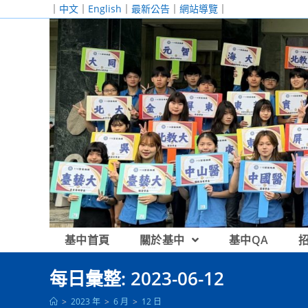
跳
｜
中文
｜
English
｜
最新公告
｜
網站導覽
｜
轉
至
主
要
內
容
基中首頁
關於基中
基中QA
每日彙整: 2023-06-12
>
2023 年
>
6 月
>
12 日