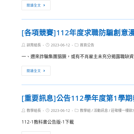
期
【訊
閱讀全文
轉
息
學
轉
考
知】
簡
[各項競賽]112年度求職防騙創
實
章
踐
Post
Post
Post
訓育組長
2023-06-12
首頁公告
大
author:
published:
category:
學
一、邇來詐騙集團猖獗，或有不肖雇主未充分揭露職缺資訊
推
廣
[各
閱讀全文
教
項
育
競
部
賽]112
[重要訊息]公告112學年度第1學
辦
年
理
度
Post
Post
Post
教學組長
2023-06-12
教學組
/
活動訊息
/
莊敬樓一樓飲
「習
求
author:
published:
category:
慣
職
112-1教科書公告版-1下載
領
防
域
騙