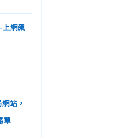
-上網飆
局網站，
屬單