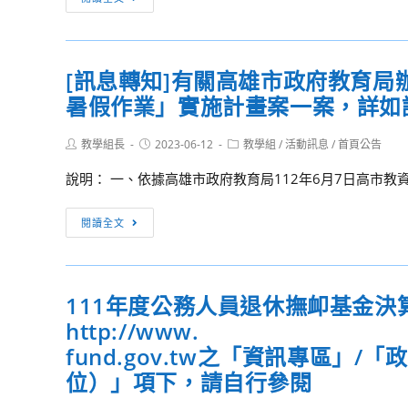
育
息
研
轉
習
知]
[訊息轉知]有關高雄市政府教育局
營
近
暑假作業」實施計畫案一案，詳如
土
親
Post
Post
Post
教學組長
農
2023-06-12
教學組
/
活動訊息
/
首頁公告
author:
published:
category:
─
說明： 一、依據高雄市政府教育局112年6月7日高市教資字第
食
農
[訊
閱讀全文
學
息
堂
轉
知]
111年度公務人員退休撫卹基金
有
http://www.
關
高
fund.gov.tw之「資訊專區」
雄
位）」項下，請自行參閱
市