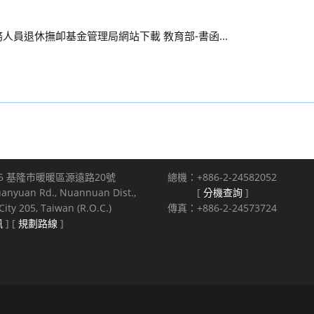
人員退休撫卹基金管理局網站下載 教育部-書函...
5 基隆市暖暖區源遠路20號
總機：+886-2-24582052
uanyuan Rd., Nuannuan Dist.,
[
分機查詢
]
ity 205, Taiwan (R.O.C.)
傳真：+886-2-24573724
訊
] [
規劃路線
]
s reserved.