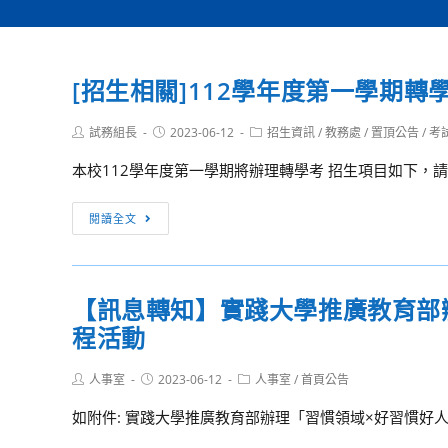
[招生相關]112學年度第一學期轉
Post
Post
Post
試務組長
2023-06-12
招生資訊
/
教務處
/
置頂公告
/
考
author:
published:
category:
本校112學年度第一學期將辦理轉學考 招生項目如下，請
[招
閱讀全文
生
相
關]112
【訊息轉知】實踐大學推廣教育部
學
程活動
年
度
Post
Post
Post
人事室
2023-06-12
第
人事室
/
首頁公告
author:
published:
category:
一
如附件: 實踐大學推廣教育部辦理「習慣領域×好習慣好人
學