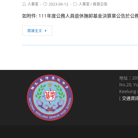
政
Post
Post
Post
人事室
2023-06-12
人事室
/
首頁公告
author:
published:
category:
府
如附件: 111年度公務人員退休撫卹基金決算業公告於公務
教
育
111
閱讀全文
局
年
辦
度
理
公
「112
務
年
人
度
員
『高
地址：20
退
雄
No.20, Y
休
數
Keelung C
撫
位
[
交通資
卹
學
基
園』
金
網
決
路
Copyright © 2021 National Keelung Senior High School All right
算，
假