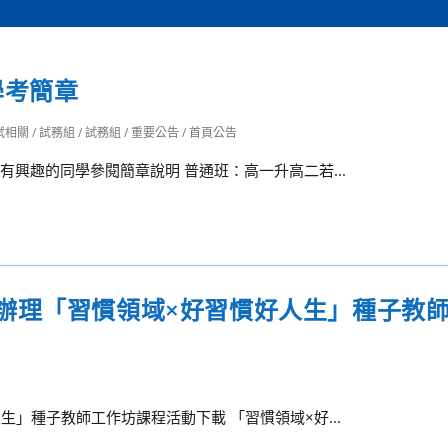
學考簡章
試相關
/
試務組
/
試務組
/
重要公告
/
首頁公告
有興趣的同學參閱簡章說明 普通班：高一升高二若...
辦理「習慣領域×好習慣好人生」種子教
生」種子教師工作坊課程活動下載 「習慣領域×好...