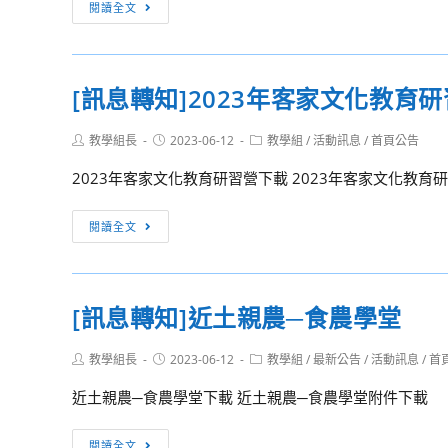
[重
閱讀全文
×
創
要
好
意
訊
習
漫
息]
[訊息轉知]2023年客家文化教育
慣
畫
公
好
及
告
人
Post
Post
Post
教學組長
2023-06-12
教學組
/
活動訊息
/
首頁公告
微
112
author:
published:
category:
生」
影
學
2023年客家文化教育研習營下載 2023年客家文化教育
種
片
年
子
徵
度
[訊
閱讀全文
教
件
第
息
師
競
1
轉
工
賽
學
知]2023
作
[訊息轉知]近土親農─食農學堂
期
年
坊
教
客
課
Post
Post
Post
教學組長
2023-06-12
教學組
/
最新公告
/
活動訊息
/
首
科
家
author:
published:
category:
程
書
文
近土親農─食農學堂下載 近土親農─食農學堂附件下載
活
版
化
動
本
教
[訊
閱讀全文