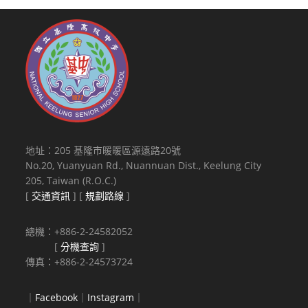
地址：205 基隆市暖暖區源遠路20號
No.20, Yuanyuan Rd., Nuannuan Dist., Keelung City
205, Taiwan (R.O.C.)
[
交通資訊
] [
規劃路線
]
總機：+886-2-24582052
[
分機查詢
]
傳真：+886-2-24573724
｜
Facebook
｜
Instagram
｜