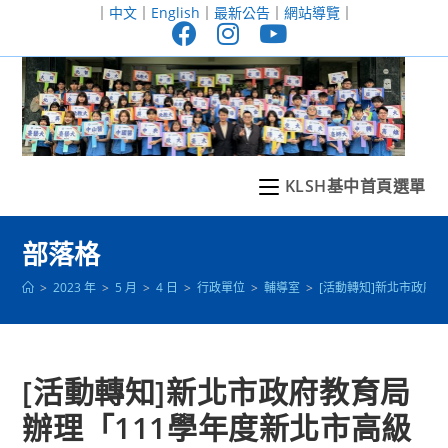
跳
｜
中文
｜
English
｜
最新公告
｜
網站導覽
｜
轉
至
主
要
內
容
KLSH基中首頁選單
部落格
>
2023 年
>
5 月
>
4 日
>
行政單位
>
輔導室
>
[活動轉知]新北市政府
[活動轉知]新北市政府教育局
辦理「111學年度新北市高級