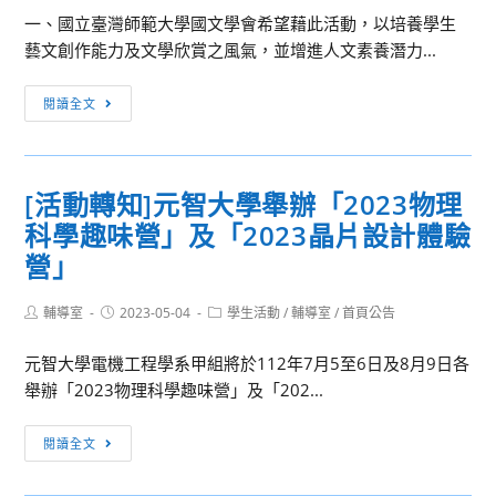
師
暨
一、國立臺灣師範大學國文學會希望藉此活動，以培養學生
範
英
藝文創作能力及文學欣賞之風氣，並增進人文素養潛力...
大
語
學
微
[活
閱讀全文
地
電
動
球
影
轉
科
夏
知]2023
學
[活動轉知]元智大學舉辦「2023物理
令
國
系
營」
科學趣味營」及「2023晶片設計體驗
立
Open
臺
營」
House
灣
開
師
Post
Post
Post
輔導室
2023-05-04
學生活動
/
輔導室
/
首頁公告
放
author:
published:
category:
範
參
元智大學電機工程學系甲組將於112年7月5至6日及8月9日各
大
觀
舉辦「2023物理科學趣味營」及「202...
學
日
國
[活
文
閱讀全文
動
營
轉