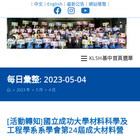
跳
｜
中文
｜
English
｜
最新公告
｜
網站導覽
｜
轉
至
主
要
內
容
KLSH基中首頁選單
每日彙整: 2023-05-04
>
2023 年
>
5 月
>
4 日
[活動轉知]國立成功大學材料科學及
工程學系系學會第24屆成大材料營