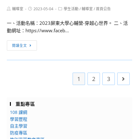
政
片
府
設
Post
Post
Post
輔導室
2023-05-04
學生活動
/
輔導室
/
首頁公告
author:
published:
category:
教
計
一、活動名稱：2023屏東大學心輔營-穿越心世界。 二、活
育
體
動網址：https://www.faceb...
局
驗
辦
營」
[活
理
閱讀全文
動
「111
轉
學
知]
年
國
度
1
2
3
Go to 
立
新
屏
北
東
市
大
重點專區
高
學
108 課綱
級
教
學習歷程
中
育
自主學習
等
防疫專區
心
學