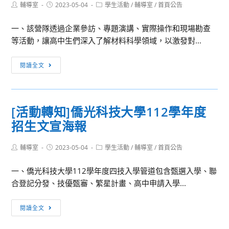
Post
Post
Post
輔導室
2023-05-04
學生活動
/
輔導室
/
首頁公告
author:
published:
category:
一、該營隊透過企業參訪、專題演講、實際操作和現場勘查
等活動，讓高中生們深入了解材料科學領域，以激發對...
[活
閱讀全文
動
轉
知]
[活動轉知]僑光科技大學112學年度
國
招生文宣海報
立
成
Post
Post
Post
輔導室
2023-05-04
功
學生活動
/
輔導室
/
首頁公告
author:
published:
category:
大
一、僑光科技大學112學年度四技入學管道包含甄選入學、聯
學
合登記分發、技優甄審、繁星計畫、高中申請入學...
材
料
[活
閱讀全文
科
動
學