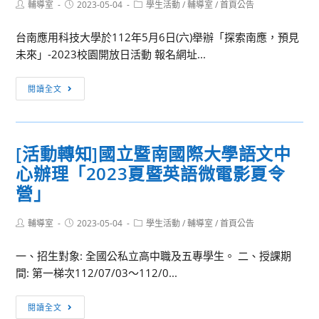
大
Post
Post
Post
輔導室
2023-05-04
學生活動
/
輔導室
/
首頁公告
author:
published:
category:
學
台南應用科技大學於112年5月6日(六)舉辦「探索南應，預見
老
未來」-2023校園開放日活動 報名網址...
人
福
[活
利
閱讀全文
動
與
轉
長
知]
期
[活動轉知]國立暨南國際大學語文中
台
照
心辦理「2023夏暨英語微電影夏令
南
顧
應
營」
事
用
業
科
Post
Post
Post
輔導室
2023-05-04
學生活動
/
輔導室
/
首頁公告
系
author:
published:
category:
技
辦
一、招生對象: 全國公私立高中職及五專學生。 二、授課期
大
理
間: 第一梯次112/07/03～112/0...
學
「預
「探
習
[活
索
閱讀全文
未