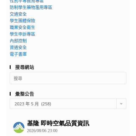
性別平等教育專區
理
校
防制學生藥物濫用專區
與
職
交通安全
輔
業
學生團體保險
導
學
職業安全衛生
學
習、
學生申訴專區
系
職
內部控制
辦
業
資通安全
理
電子書庫
規
「2023
劃
搜尋網站
屏
暨
東
Search
品
for:
大
牌
學
影
彙整公告
心
響
彙
輔
2023 年 5 月 (258)
力
整
營-
暑
公
穿
假
告
越
營
心
隊