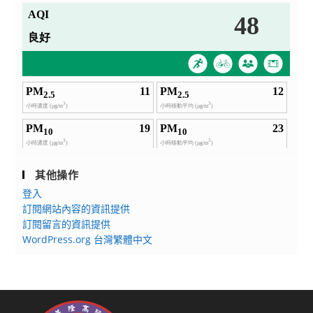
世
實
界」
施
活
計
動
畫」
延
長
報
名
時
間
其他操作
登入
訂閱網站內容的資訊提供
訂閱留言的資訊提供
WordPress.org 台灣繁體中文