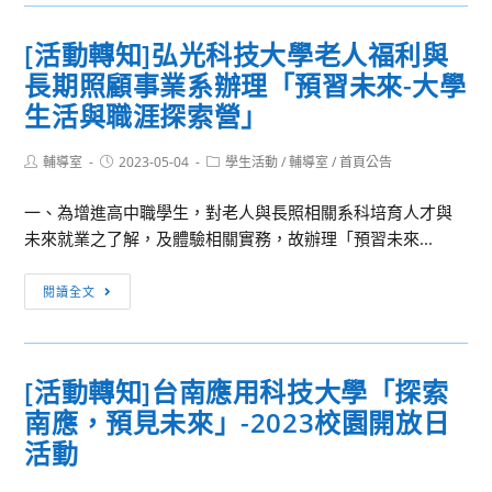
轉
及
知]
工
[活動轉知]弘光科技大學老人福利與
僑
程
長期照顧事業系辦理「預習未來-大學
光
學
科
生活與職涯探索營」
系
技
系
大
Post
Post
Post
輔導室
2023-05-04
學生活動
/
輔導室
/
首頁公告
學
author:
published:
category:
學
會
一、為增進高中職學生，對老人與長照相關系科培育人才與
112
第
未來就業之了解，及體驗相關實務，故辦理「預習未來...
學
24
年
屆
[活
度
閱讀全文
成
動
招
大
轉
生
材
知]
文
料
[活動轉知]台南應用科技大學「探索
弘
宣
營
南應，預見未來」-2023校園開放日
光
海
科
活動
報
技