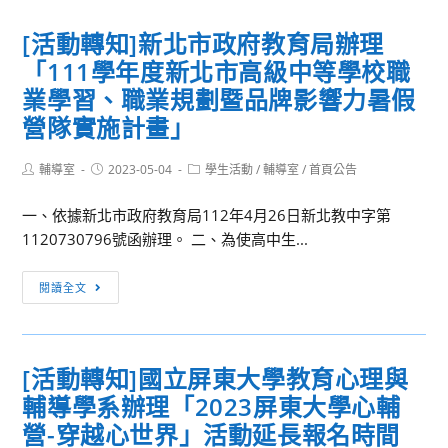
《舟
知]
前
[活動轉知]新北市政府教育局辦理
元
鵝》
「111學年度新北市高級中等學校職
智
大
業學習、職業規劃暨品牌影響力暑假
學
營隊實施計畫」
舉
辦
Post
Post
Post
輔導室
2023-05-04
學生活動
/
輔導室
/
首頁公告
author:
published:
category:
「2023
物
一、依據新北市政府教育局112年4月26日新北教中字第
理
1120730796號函辦理。 二、為使高中生...
科
[活
學
閱讀全文
動
趣
轉
味
知]
營」
[活動轉知]國立屏東大學教育心理與
新
及
輔導學系辦理「2023屏東大學心輔
北
「2023
市
晶
營-穿越心世界」活動延長報名時間