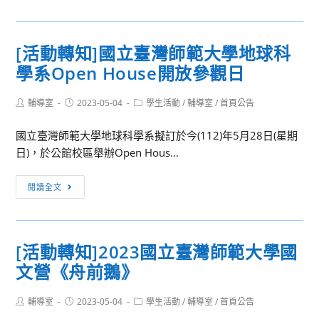
動
南
來-
轉
應，
大
知]
預
學
[活動轉知]國立臺灣師範大學地球科
國
見
生
學系Open House開放參觀日
立
未
活
暨
來」-2023
與
Post
Post
Post
輔導室
2023-05-04
南
學生活動
/
輔導室
/
首頁公告
校
職
author:
published:
category:
國
園
涯
國立臺灣師範大學地球科學系擬訂於今(112)年5月28日(星期
際
開
探
日)，於公館校區舉辦Open Hous...
大
放
索
學
日
營」
[活
閱讀全文
語
活
動
文
動
轉
中
知]
心
[活動轉知]2023國立臺灣師範大學國
國
辦
文營《舟前鵝》
立
理
臺
「2023
Post
Post
Post
輔導室
2023-05-04
灣
學生活動
/
輔導室
/
首頁公告
夏
author:
published:
category: