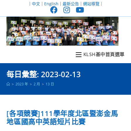
跳
｜
中文
｜
English
｜
最新公告
｜
網站導覽
｜
轉
至
主
要
內
容
KLSH基中首頁選單
每日彙整: 2023-02-13
>
2023 年
>
2 月
>
13 日
[各項競賽]111學年度北區暨澎金馬
地區國高中英語短片比賽