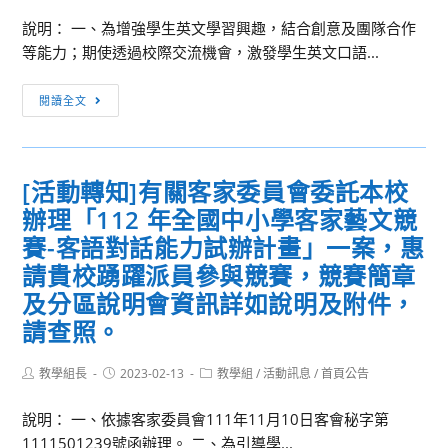
期
觀
代
說明： 一、為增強學生英文學習興趣，結合創意及團隊合作
察
辦
等能力；期使透過校際交流機會，激發學生英文口語...
員
費
甄
[訊
收
閱讀全文
選
息
費
辦
轉
公
法
知]
告
[活動轉知]有關客家委員會委託本校
檢
辦理「112 年全國中小學客家藝文競
送
本
賽-客語對話能力試辦計畫」一案，惠
校
請貴校踴躍派員參與競賽，競賽簡章
英
及分區說明會資訊詳如說明及附件，
語
請查照。
學
系
Post
Post
Post
教學組長
2023-02-13
教學組
/
活動訊息
/
首頁公告
舉
author:
published:
category:
辦
說明： 一、依據客家委員會111年11月10日客會秘字第
「2023
1111501239號函辦理。 二、為引導學...