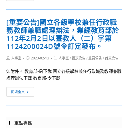
息
敬
年
轉
請
全
知]
轉
國
[重要公告]國立各級學校兼任行政職
為
知
中
務教師兼職處理辦法，業經教育部於
增
並
小
益
112年2月2日以臺教人（二）字第
鼓
學
中
1124200024D號令訂定發布。
勵
客
小
學
家
學
Post
Post
Post
人事室
2023-02-13
人事室
/
置頂公告
/
重要公告
/
首頁公告
生
藝
author:
published:
category:
教
踴
文
師
如附件。 教育部-函下載 國立各級學校兼任行政職務教師兼職
躍
競
媒
處理辦法下載 教育部-令下載
組
賽-
體
隊
客
[重
素
閱讀全文
參
語
要
養
加，
對
公
教
請
話
告]
學
查
能
國
知
照。
重點專區
力
立
能，