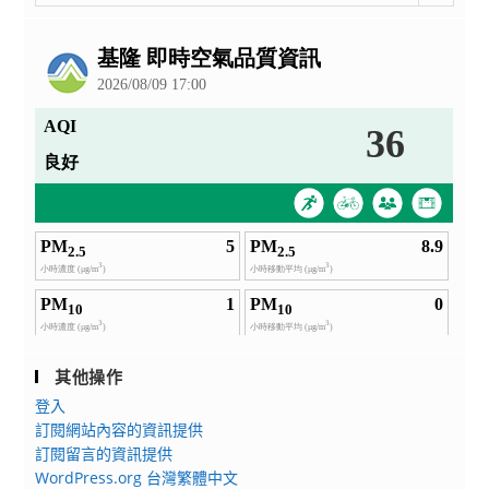
整
賽
經
中
公
簡
教
心)
告
章
育
將
及
部
開
分
於
設
區
112
「媒
說
年
體
明
2
素
會
月
養：
資
2
中
訊
日
小
詳
以
學
如
臺
教
說
教
師
其他操作
明
人
的
登入
及
（二）
賦
訂閱網站內容的資訊提供
附
字
能
訂閱留言的資訊提供
件，
第
課」，
WordPress.org 台灣繁體中文
請