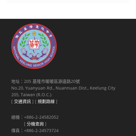
1124200024D
相
查
號
關
照。
令
課
訂
程
定
資
發
訊
布。
惠
請
轉
知
所
地址：205 基隆市暖暖區源遠路20號
屬，
No.20, Yuanyuan Rd., Nuannuan Dist., Keelung City
並
205, Taiwan (R.O.C.)
鼓
[
交通資訊
] [
規劃路線
]
勵
報
總機：+886-2-24582052
名
[
分機查詢
]
進
傳真：+886-2-24573724
修，