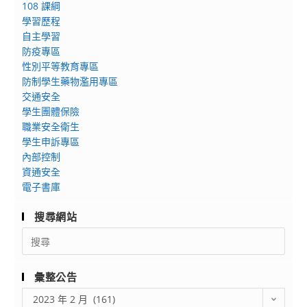
試
108 課綱
各
本
辦
學習歷程
級
校
自主學習
計
學
公
防疫專區
畫」
校
共
性別平等教育專區
一
兼
行
防制學生藥物濫用專區
案，
任
政
交通安全
惠
行
與
學生團體保險
請
政
企
職業安全衛生
貴
職
業
學生申訴專區
校
務
內部控制
管
踴
資通安全
教
理
躍
電子書庫
師
教
派
兼
育
搜尋網站
員
職
中
Search
參
處
心
for:
與
理
(以
競
辦
下
彙整公告
賽，
法，
稱
彙
2023 年 2 月 (161)
競
業
本