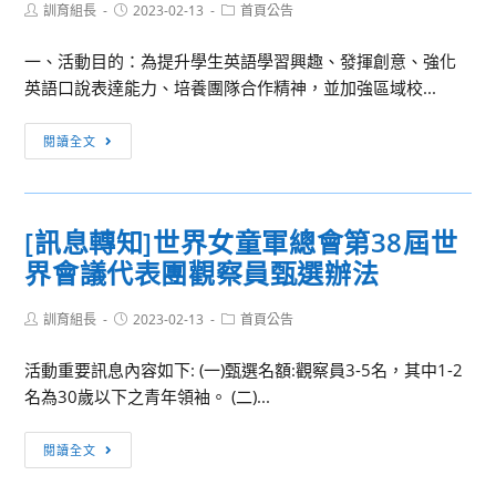
Post
Post
Post
訓育組長
2023-02-13
首頁公告
author:
published:
category:
一、活動目的：為提升學生英語學習興趣、發揮創意、強化
英語口說表達能力、培養團隊合作精神，並加強區域校...
[各
閱讀全文
項
競
賽]111
[訊息轉知]世界女童軍總會第38屆世
學
界會議代表團觀察員甄選辦法
年
度
Post
Post
Post
訓育組長
北
2023-02-13
首頁公告
author:
published:
category:
區
活動重要訊息內容如下: (一)甄選名額:觀察員3-5名，其中1-2
暨
名為30歲以下之青年領袖。 (二)...
澎
金
[訊
閱讀全文
馬
息
地