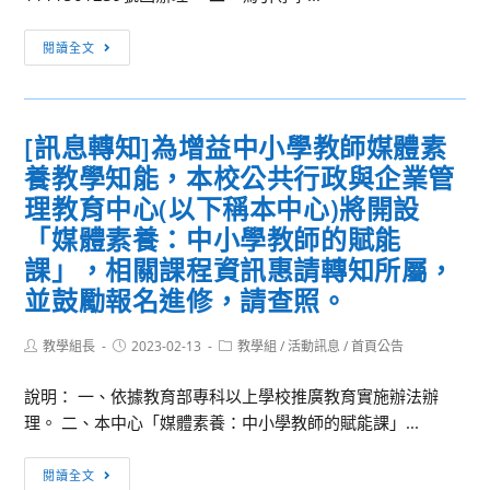
全
國
[活
閱讀全文
高
動
中
轉
職
知]
英
[訊息轉知]為增益中小學教師媒體素
有
語
養教學知能，本校公共行政與企業管
關
會
客
理教育中心(以下稱本中心)將開設
話
家
「媒體素養：中小學教師的賦能
競
委
課」，相關課程資訊惠請轉知所屬，
賽」
員
並鼓勵報名進修，請查照。
活
會
動
委
Post
Post
Post
教學組長
2023-02-13
教學組
/
活動訊息
/
首頁公告
簡
託
author:
published:
category:
章
本
說明： 一、依據教育部專科以上學校推廣教育實施辦法辦
及
校
理。 二、本中心「媒體素養：中小學教師的賦能課」...
報
辦
名
理
[訊
閱讀全文
表，
「112