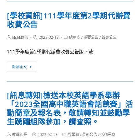
轉
區
知]
國
[學校資訊]111學年度第2學期代辦費
世
高
收費公告
界
中
女
英
Post
Post
Post
klshkl019
童
2023-02-13
總務處
/
重要公告
/
首頁公告
語
author:
published:
category:
軍
短
111學年度第2學期代辦費收費公告版下載
總
片
會
比
[學
閱讀全文
第
賽
校
38
資
屆
訊]111
世
[訊息轉知]檢送本校英語學系舉辦
學
界
「2023全國高中職英語會話競賽」活
年
會
度
動簡章及報名表，敬請轉知並鼓勵學
議
第
生踴躍組隊參加，請查照。
代
2
表
學
Post
Post
Post
教學組長
2023-02-13
教學組
/
最新公告
/
活動訊息
團
author:
published:
category: