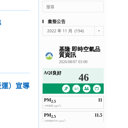
Search
for:
導
彙整公告
彙
2022 年 11 月 (194)
整
公
告
販運）宣導