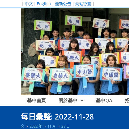
跳
｜
中文
｜
English
｜
最新公告
｜
網站導覽
｜
轉
至
主
要
內
容
基中首頁
關於基中
基中QA
每日彙整: 2022-11-28
>
2022 年
>
11 月
>
28 日