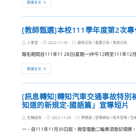
[活
閱讀全文
廣
假
「成
動
活
戰
人
訊
動」
鬥
藥
息]
營」
癮
[教師甄選]本校111學年度第2次
函
實
者
轉
施
家
Post
Post
Post
人事室
2022-11-28
最新公告
/
重要公告
/
首頁公告
教
author:
published:
category:
計
庭
育
報名期間自111年11 28日(星期一)中午12時至111年12
畫
支
部
持
彙
[教
閱讀全文
服
整
師
務
之
甄
宣
「中
選]
導
[訊息轉知]轉知汽車交通事故特
央
本
微
各
知道的新規定-國語篇」宣導短片
校
電
部
111
影」
會
Post
Post
Post
生輔組長
學
2022-11-28
學務處
/
宣導網站
/
政令宣導
/
生
author:
published:
影
category:
反
年
一、自111年11月30日起，微型電動二輪車須登記領牌，
片
詐
度