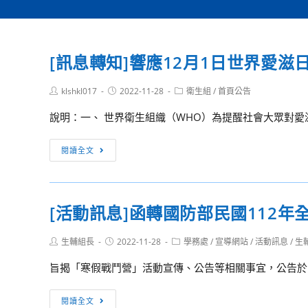
[訊息轉知]響應12月1日世界愛
Post
Post
Post
klshkl017
2022-11-28
衛生組
/
首頁公告
author:
published:
category:
說明：一、 世界衛生組織（WHO）為提醒社會大眾對愛滋防
[訊
閱讀全文
息
轉
知]
[活動訊息]函轉國防部民國112
響
應
Post
Post
Post
生輔組長
2022-11-28
學務處
/
宣導網站
/
活動訊息
/
生
12
author:
published:
category:
月
旨揭「寒假戰鬥營」活動宣傳、公告等相關事宜，公告於國防部「
1
日
[活
閱讀全文