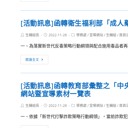
世
動
界
訊
愛
息]
[活動訊息]函轉衛生福利部「成
滋
函
日，
轉
Post
Post
Post
生輔組長
2022-11-28
學務處
/
宣導網站
/
生輔組
/
首頁
衛
國
author:
published:
category:
福
防
一、為落實新世代反毒策略行動綱領與配合施用毒品者再犯
部
部
推
民
[活
閱讀全文
出
國
動
「校
112
訊
園
年
息]
[活動訊息]函轉教育部彙整之「
愛
全
函
滋
民
網站暨宣導素材一覽表
轉
自
國
衛
我
防
Post
Post
Post
生輔組長
生
2022-11-28
學務處
/
宣導網站
/
生輔組
/
首頁
author:
published:
category:
篩
教
福
一、依據「新世代打擊詐欺策略行動綱領」，當前詐欺犯罪
檢
育
利
推
「寒
部