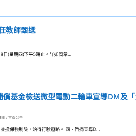
專任教師甄選
月8日(星期四)下午5時止。詳如簡章...
別補償基金檢送微型電動二輪車宣導DM及
輔組
/
首頁公告
並投保強制險，始得行駛道路。 四、旨揭宣導D...