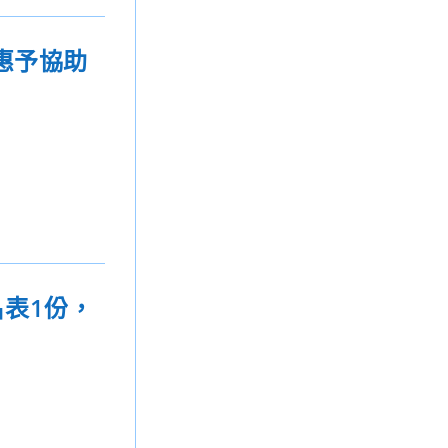
惠予協助
表1份，