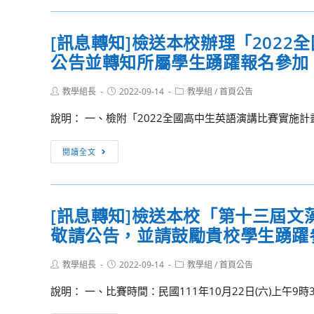
「產
轉
業
知]111
[訊息轉知]檢送本校辦理「202
新
年
尖
公告並轉知所屬學生踴躍報名參加
度
兵
高
試
Post
Post
Post
教學組長
中
2022-09-14
教學組
/
首頁公告
author:
published:
category:
辦
職
說明： 一、檢附「2022全國高中生英語演講比賽實施計
計
氣
畫」
候
[訊
閱讀全文
雲
變
息
端
遷
轉
與
創
知]
SRE
意
[訊息轉知]檢送本校「第十三屆
檢
網
行
敬請公告，並請鼓勵貴校學生踴躍
送
站
動
本
可
營
Post
Post
Post
教學組長
校
2022-09-14
教學組
/
首頁公告
author:
published:
靠
category:
活
辦
說明： 一、比賽時間：民國111年10月22日(六)上午9時
性
動
理
工
訊