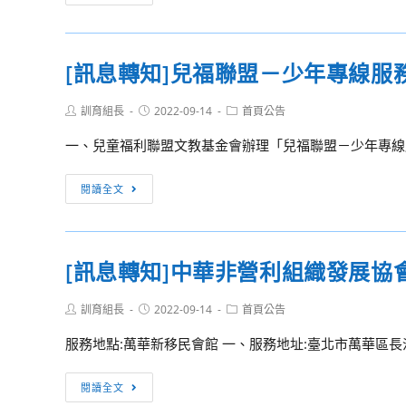
青
項
少
競
年
賽]111
[訊息轉知]兒福聯盟－少年專線服
基
學
金
年
Post
Post
Post
訓育組長
2022-09-14
首頁公告
會
度
author:
published:
category:
第
基
一、兒童福利聯盟文教基金會辦理「兒福聯盟－少年專線服務（0
23
隆
屆
市
[訊
閱讀全文
「台
學
息
新
生
轉
青
舞
知]
[訊息轉知]中華非營利組織發展協
少
蹈
兒
年
比
福
志
Post
Post
Post
訓育組長
2022-09-14
首頁公告
賽
聯
author:
published:
category:
工
實
盟
服務地點:萬華新移民會館 一、服務地址:臺北市萬華區長沙街2
菁
施
－
英
計
少
[訊
閱讀全文
獎」
畫
年
息