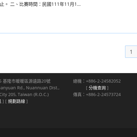
。 二、比賽時間：民國111年11月1...
1
5 基隆市暖暖區源遠路20號
總機：+886-2-24582052
uanyuan Rd., Nuannuan Dist.,
[
分機查詢
]
ity 205, Taiwan (R.O.C.)
傳真：+886-2-24573724
訊
] [
規劃路線
]
s reserved.