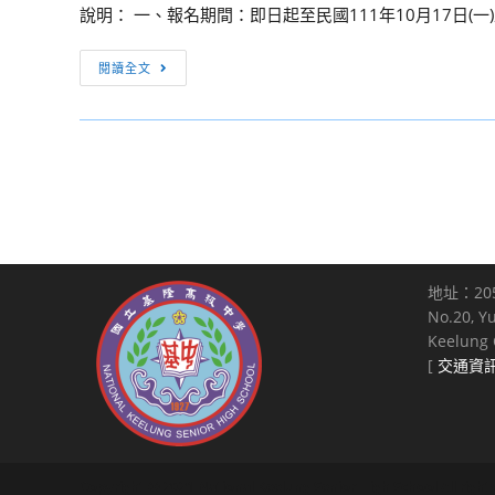
應
予
說明： 一、報名期間：即日起至民國111年10月17日(一)止
職
用
協
日
英
[訊
助
閱讀全文
文
語
息
公
朗
系
轉
告
讀
辦
知]
並
比
理
檢
轉
賽」
「南
送
知
簡
臺
本
所
章
科
校
屬
暨
技
辦
學
報
大
地址：20
理
生
名
No.20, Y
學
第
踴
表
Keelung C
111
九
躍
1
[
交通資
學
屆
報
份，
年
全
名
敬
度
國
參
請
全
高
加，
公
國
中
Copyright © 2021 National Keelung Senior High School All right
請