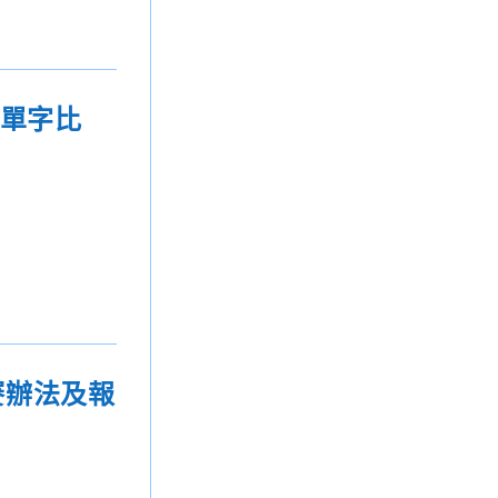
文單字比
賽辦法及報