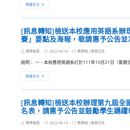
「2022
[訊
程
閱讀全文
息
全
息
師
國
轉
班
高
知]
中
[訊息轉知]檢送本校應用英語系辦
檢
生
賽」要點及海報，敬請惠予公告並
送
英
本
語
Post
Post
Post
教學組長
校
2022-09-14
教學組
/
首頁公告
author:
published:
category:
演
「第
說明： 一、本校應用英語系訂於111年10月21日（星期
講
十
比
三
[訊
閱讀全文
賽」
屆
息
相
文
轉
關
藻
知]
資
盃
[訊息轉知]檢送本校辦理第九屆
檢
訊，
全
名表，請惠予公告並鼓勵學生踴躍
送
敬
國
本
請
高
Post
Post
Post
教學組長
校
2022-09-14
教學組
/
首頁公告
惠
author:
published:
category:
中