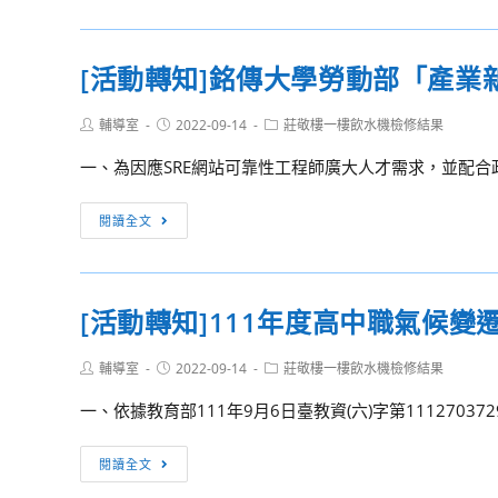
選
專
轉
拔
線
知]
[活動轉知]銘傳大學勞動部「產業
服
中
務
華
Post
Post
Post
輔導室
2022-09-14
莊敬樓一樓飲水機檢修結果
非
author:
published:
category:
營
一、為因應SRE網站可靠性工程師廣大人才需求，並配合
利
組
[活
閱讀全文
織
動
發
轉
展
知]
[活動轉知]111年度高中職氣候
協
銘
會
傳
Post
Post
Post
輔導室
2022-09-14
莊敬樓一樓飲水機檢修結果
志
大
author:
published:
category:
工
學
一、依據教育部111年9月6日臺教資(六)字第11127037
招
勞
募
動
[活
閱讀全文
部
動