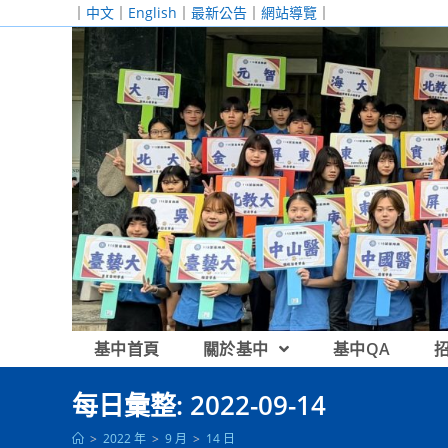
跳
｜
中文
｜
English
｜
最新公告
｜
網站導覽
｜
轉
至
主
要
內
容
基中首頁
關於基中
基中QA
每日彙整: 2022-09-14
>
2022 年
>
9 月
>
14 日