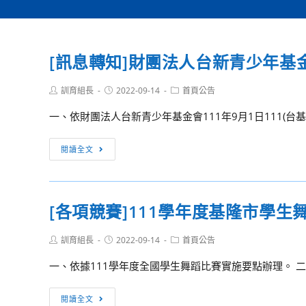
[訊息轉知]財團法人台新青少年基
Post
Post
Post
訓育組長
2022-09-14
首頁公告
author:
published:
category:
一、依財團法人台新青少年基金會111年9月1日111(台基)
[訊
閱讀全文
息
轉
知]
[各項競賽]111學年度基隆市學
財
團
Post
Post
Post
訓育組長
2022-09-14
首頁公告
法
author:
published:
category:
人
一、依據111學年度全國學生舞蹈比賽實施要點辦理。 二
台
新
[各
閱讀全文