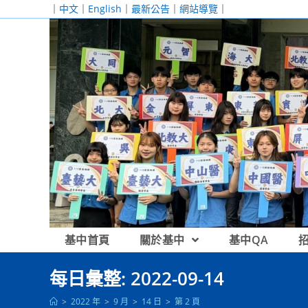
跳
｜
中文
｜
English
｜
最新公告
｜
網站導覽
｜
轉
至
主
要
內
容
基中首頁
關於基中
基中QA
每日彙整: 2022-09-14
>
2022 年
>
9 月
>
14 日
>
第 2 頁