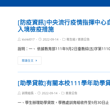
[防疫資訊]中央流行疫情指揮中心
入境檢疫措施
Post
Post
Post
klshkl017
2022-09-14
衛生組
/
首頁公告
author:
published:
category:
說明：一、 依據教育部111年9月2日臺教綜(五)字第1110
[防
閱讀全文
疫
資
訊]
[助學貸款]有關本校111學年助
中
央
Post
Post
Post
訓育組長
2022-09-14
首頁公告
流
author:
published:
category:
行
一、學生辦理助學貸款，學務處訓育組收件至9月30日止
疫