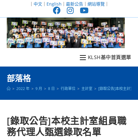
跳
｜
中文
｜
English
｜
最新公告
｜
網站導覽
｜
轉
至
主
要
內
容
KLSH基中首頁選單
部落格
>
2022 年
>
9 月
>
8 日
>
行政單位
>
主計室
>
[錄取公告]本校主計室
[錄取公告]本校主計室組員職
務代理人甄選錄取名單