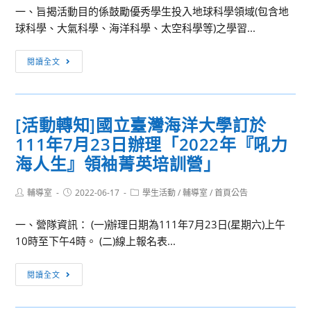
一、旨揭活動目的係鼓勵優秀學生投入地球科學領域(包含地
事
球科學、大氣科學、海洋科學、太空科學等)之學習...
我
們
[活
的
閱讀全文
動
事」
轉
創
知]
意
[活動轉知]國立臺灣海洋大學訂於
國
徵
111年7月23日辦理「2022年『吼力
立
選
中
海人生』領袖菁英培訓營」
活
央
動
大
Post
Post
Post
輔導室
2022-06-17
學生活動
/
輔導室
/
首頁公告
author:
published:
category:
學
一、營隊資訊： (一)辦理日期為111年7月23日(星期六)上午
訂
10時至下午4時。 (二)線上報名表...
於
111
[活
年
閱讀全文
動
8
轉
月