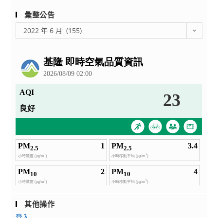
營」
「2022
活
彙整公告
年
動
彙
2022 年 6 月 (155)
『吼
整
力
公
海
告
人
生』
領
袖
菁
英
培
訓
營」
其他操作
登入