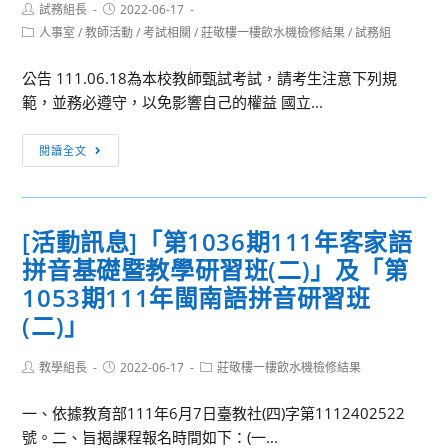
Post
Post
試務組長
2022-06-17
author:
published:
Post
人事室
/
教師活動
/
考試相關
/
莊敬樓一樓飲水機檢修結果
/
試務組
category:
公告 111.06.18為本校教師甄試考試，請考生注意下列規
範，並務必遵守，以免影響自己的權益 國立...
[教
閱讀全文
師
甄
試]111
[活動訊息]「第1036期111年客家語
年
拼音基礎暨教學研習班(二)」及「第
教
師
1053期111年閩南語拼音研習班
甄
(二)」
試
相
Post
Post
Post
教學組長
2022-06-17
莊敬樓一樓飲水機檢修結果
author:
published:
category:
關
訊
一、依據教育部111年6月7日臺教社(四)字第1112402522
息
號。二、旨揭課程報名時間如下：(一...