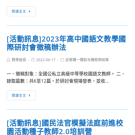
公
[活
告
閱讀全文
動
訊
息]
[活動訊息]2023年高中國語文教學國
「第
際研討會徵稿辦法
1036
期
Post
Post
Post
教學組長
111
2022-06-17
莊敬樓一樓飲水機檢修結果
author:
published:
category:
年
一、徵稿對象：全國公私立高級中等學校國語文教師。 二、
客
錄取篇數：共6至12篇，於研討會現場發表，並收...
家
語
[活
閱讀全文
拼
動
音
訊
基
息]2023
礎
[活動訊息]國民法官模擬法庭前進校
年
暨
園活動種子教師2.0培訓營
高
教