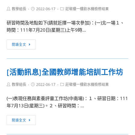
中
學
Post
Post
Post
教學組長
國
2022-06-17
莊敬樓一樓飲水機檢修結果
研
author:
published:
category:
語
習
研習時間及地點如下(請就近擇一場次參加)：(一)北一場１、
文
班
時間：111年7月20日(星期三)上午9時...
教
(二)」
學
及
[活
閱讀全文
國
「第
動
際
1053
訊
研
期
息]
討
[活動訊息]全國教師增能培訓工作坊
111
國
會
年
民
徵
閩
Post
Post
Post
教學組長
2022-06-17
莊敬樓一樓飲水機檢修結果
法
稿
author:
published:
category:
南
官
辦
(一)表現任務與素養評量工作坊(中南場)：１、研習日期：111
語
模
法
年7月13日(星期三)。２、研習時間：...
拼
擬
音
法
[活
研
閱讀全文
庭
動
習
前
訊