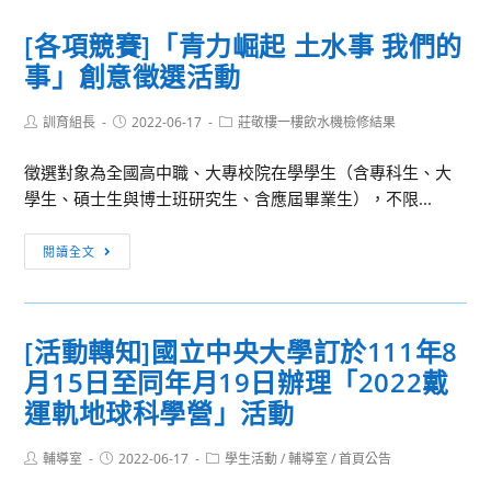
班
進
息]
(二)」
校
[各項競賽]「青力崛起 土水事 我們的
全
園
事」創意徵選活動
國
活
教
動
Post
Post
Post
訓育組長
師
2022-06-17
莊敬樓一樓飲水機檢修結果
種
author:
published:
category:
增
子
徵選對象為全國高中職、大專校院在學學生（含專科生、大
能
教
學生、碩士生與博士班研究生、含應屆畢業生），不限...
培
師
訓
2.0
[各
閱讀全文
工
培
項
作
訓
競
坊
營
賽]
[活動轉知]國立中央大學訂於111年8
「青
月15日至同年月19日辦理「2022戴
力
崛
運軌地球科學營」活動
起
土
Post
Post
Post
輔導室
2022-06-17
學生活動
/
輔導室
/
首頁公告
author:
published:
category:
水