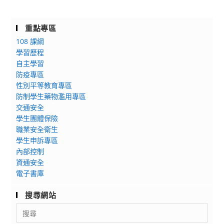
知]
15
國
日
重點專區
立
至
108 課綱
臺
同
學習歷程
灣
年
自主學習
海
月
防疫專區
洋
19
性別平等教育專區
大
日
防制學生藥物濫用專區
學
辦
交通安全
訂
理
學生團體保險
於
職業安全衛生
「2022
111
學生申訴專區
戴
年
內部控制
運
資通安全
7
軌
電子書庫
月
地
23
球
搜尋網站
日
科
Search
辦
學
for:
理