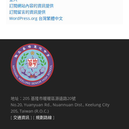
訂閱網站內容的資訊提供
訂閱留言的資訊提供
WordPress.org 台灣繁體中文
地址：205 基隆市暖暖區源遠路20號
No.20, Yuanyuan Rd., Nuannuan Dist., Keelung City
205, Taiwan (R.O.C.)
[
交通資訊
] [
規劃路線
]