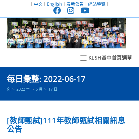
跳
｜
中文
｜
English
｜
最新公告
｜
網站導覽
｜
轉
至
主
要
內
容
KLSH基中首頁選單
每日彙整: 2022-06-17
>
2022 年
>
6 月
>
17 日
[教師甄試]111年教師甄試相關訊息
公告