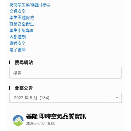
籌
111
提
防制學生藥物濫用專區
院
辦
年
交通安全
升
於
111
7
學生團體保險
研
民
年
職業安全衛生
月、
習
國
移
學生申訴專區
8
班」
111
民
內部控制
月
課
年
資通安全
節
開
程
4
電子書庫
「厚
辦
表
月
植
自
及
7
搜尋網站
新
由
報
日
Search
國
報
名
會
for:
力、
名
表
同
移
班
彙整公告
各
公
民
別
彙
1
告
2022 年 5 月 (184)
❤
案
整
份。
調
故
相
公
高
鄉」
告
關
2%，
多
資
並
元
訊。