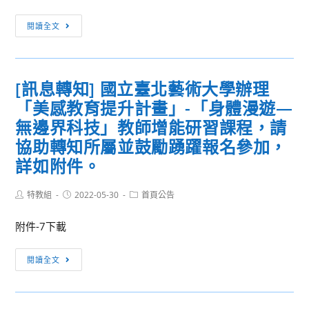
選
[訊
入
閱讀全文
息
學
轉
錄
知]
取
[訊息轉知] 國立臺北藝術大學辦理
轉
名
「美感教育提升計畫」-「身體漫遊—
知
單
台
無邊界科技」教師增能研習課程，請
北
協助轉知所屬並鼓勵踴躍報名參加，
信
詳如附件。
民
協
Post
Post
Post
特教組
2022-05-30
首頁公告
會
author:
published:
category:
辦
附件-7下載
理
「2022
[訊
閱讀全文
年
息
度
轉
蔣
知]