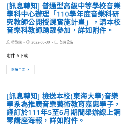
[訊息轉知] 普通型高級中等學校音樂
渭
國
水
學科中心辦理「110學年度音樂科研
立
台
臺
究教師公開授課實施計畫」，請本校
語．
北
音樂科教師踴躍參加，詳如附件。
客
藝
語
術
Post
Post
Post
特教組
2022-05-30
首頁公告
漢
author:
published:
category:
大
詩
學
附件-6下載
吟
辦
唱
[訊
理
閱讀全文
賽」
息
「美
活
轉
感
動
知]
教
[訊息轉知] 檢送本校(東海大學)音樂
簡
普
育
學系為推廣音樂藝術教育嘉惠學子，
章
通
提
1
型
升
謹訂於111年5至6月期間舉辦線上鋼
份，
高
計
琴講座海報，詳如附件。
請
級
畫」-