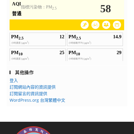
自
文
111
化
年
活
7
動
月
案
1
日
生
效。
是
以，
其他操作
本
登入
次
訂閱網站內容的資訊提供
調
訂閱留言的資訊提供
WordPress.org 台灣繁體中文
整
方
案
生
效