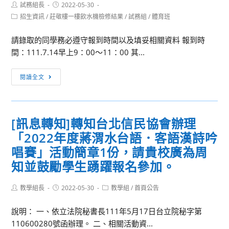
Post
Post
試務組長
2022-05-30
author:
published:
Post
招生資訊
/
莊敬樓一樓飲水機檢修結果
/
試務組
/
體育班
category:
請錄取的同學務必遵守報到時間以及填妥相關資料 報到時
間：111.7.14早上9：00～11：00 其...
[新
閱讀全文
生
榜
單]111
[訊息轉知]轉知台北信民協會辦理
學
「2022年度蔣渭水台語．客語漢詩吟
年
度
唱賽」活動簡章1份，請貴校廣為周
體
知並鼓勵學生踴躍報名參加。
育
班
Post
Post
Post
教學組長
2022-05-30
教學組
/
首頁公告
author:
published:
category:
特
色
說明： 一、依立法院秘書長111年5月17日台立院秘字第
甄
110600280號函辦理。 二、相關活動資...