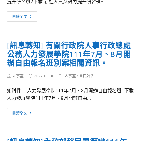
員
提升研習班2下載 新進人員英語力提升研習班3...
5
師
或
至
踴
[訊
遺
閱讀全文
6
躍
息
族
月
參
轉
所
期
加，
知]
領
[訊息轉知] 有關行政院人事行政總處
間
詳
檢
月
舉
如
公務人力發展學院111年7月、8月開
送
退
辦
附
行
休
辦自由報名班別案相關資訊。
線
件。
政
金、
上
院
月
Post
Post
Post
人事室
2022-05-30
人事室
/
首頁公告
author:
published:
鋼
category:
人
撫
琴
如附件。 人力發展學院111年7月、8月開辦自由報名班1下載
事
卹
講
人力發展學院111年7月、8月開辦自由...
行
金
座
政
（年
海
[訊
總
撫
閱讀全文
報，
息
處
卹
詳
轉
(以
金）
如
知]
下
或