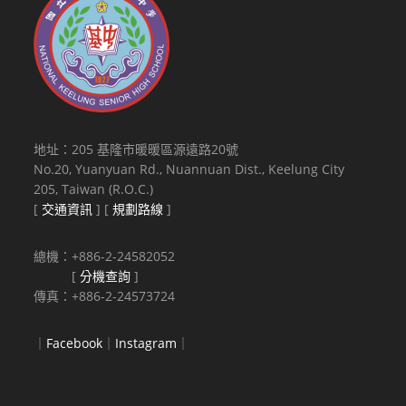
日
以
前
（即
111
年
6
地址：205 基隆市暖暖區源遠路20號
月
No.20, Yuanyuan Rd., Nuannuan Dist., Keelung City
30
205, Taiwan (R.O.C.)
日
[
交通資訊
] [
規劃路線
]
【含
當
總機：+886-2-24582052
日】
[
分機查詢
]
以
傳真：+886-2-24573724
前）
經
｜
Facebook
｜
Instagram
｜
權
責
機