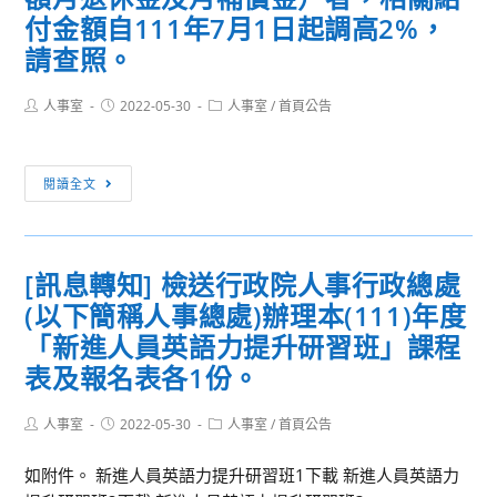
系
研
協
付金額自111年7月1日起調高2%，
為
究
助
請查照。
推
教
轉
廣
師
知
Post
Post
Post
人事室
2022-05-30
人事室
/
首頁公告
音
公
所
author:
published:
category:
樂
開
屬
藝
授
並
[重
閱讀全文
術
課
鼓
要
教
實
勵
公
育
施
踴
告]
嘉
[訊息轉知] 檢送行政院人事行政總處
計
躍
退
惠
畫」，
報
(以下簡稱人事總處)辦理本(111)年度
休
學
請
名
公
「新進人員英語力提升研習班」課程
子，
本
參
務
表及報名表各1份。
謹
校
加，
人
訂
音
詳
員、
Post
Post
Post
人事室
2022-05-30
人事室
/
首頁公告
於
樂
如
author:
published:
category:
教
111
科
附
職
如附件。 新進人員英語力提升研習班1下載 新進人員英語力
年
教
件。