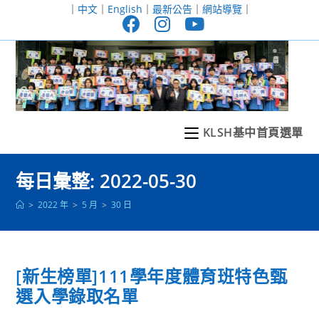
跳
｜
中文
｜
English
｜
最新公告
｜
網站導覽
｜
轉
至
主
要
內
容
KLSH基中首頁選單
每日彙整: 2022-05-30
>
2022 年
>
5 月
>
30 日
[新生榜單]111學年度體育班特色甄
選入學錄取名單