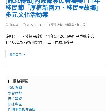
[訊息轉知]內政部移民署籌辦111年
附
有
簡
遺
移民節「厚植新國力、移民❤故鄉」
件。
關
稱
屬
行
多元文化活動案
人
年
政
事
金
院
Post
Post
Post
輔導室
2022-05-30
學生活動
/
輔導室
/
首頁公告
總
（月
author:
published:
category:
人
處)
撫
說明： 一、依據民政處111年5月26日基府民戶貳字第
事
辦
慰
1110027979號函辦理。 二、內政部移民...
行
理
金）
政
本
給
[訊
總
閱讀全文
(111)
付
息
處
年
金
轉
公
度
額，
知]
務
「新
業
內
人
進
經
重點專區
政
力
人
考
108 課綱
部
發
員
試
學習歷程
移
展
英
院、
自主學習
民
學
語
行
防疫專區
署
院
力
政
性別平等教育專區