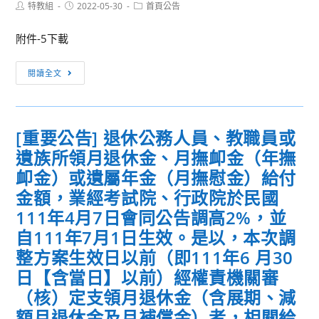
貴
中
「身
Post
Post
Post
特教組
2022-05-30
首頁公告
author:
published:
校
category:
等
體
廣
學
漫
附件-5下載
為
校
遊
周
[訊
音
—
閱讀全文
知
息
樂
無
並
轉
學
邊
鼓
知]
科
界
[重要公告] 退休公務人員、教職員或
勵
檢
中
科
遺族所領月退休金、月撫卹金（年撫
學
送
心
技」
生
本
辦
卹金）或遺屬年金（月撫慰金）給付
教
踴
校
理
師
金額，業經考試院、行政院於民國
躍
(東
「110
增
111年4月7日會同公告調高2%，並
報
海
學
能
自111年7月1日生效。是以，本次調
名
大
年
研
整方案生效日以前（即111年6 月30
參
學)
度
習
日【含當日】以前）經權責機關審
加。
音
音
課
樂
樂
（核）定支領月退休金（含展期、減
程，
學
科
請
額月退休金及月補償金）者，相關給