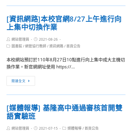
結
料
安
之
全]
[資訊網路]本校官網8/27上午進行向
注
建
上集中切換作業
意
立
事
網
Post
Post
項
網站管理員
站
2021-08-26
author:
published:
Post
圖書館
/
網管協行教師
/
資訊網路
/
首頁公告
公
category:
告
本校網站預訂於110年8月27日10點進行向上集中成大主機切
內
換作業。新官網網址使用 https://...
容
審
[資
閱讀全文
查
訊
機
網
制，
路]
避
[媒體報導] 基隆高中通過審核首開雙
本
免
語實驗班
校
個
官
人
Post
Post
Post
網站管理員
網
2021-07-15
媒體報導
/
首頁公告
資