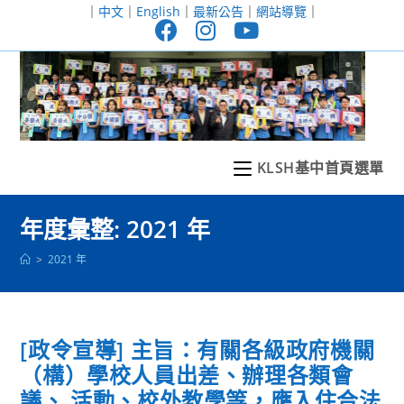
跳
｜
中文
｜
English
｜
最新公告
｜
網站導覽
｜
轉
至
主
要
內
容
KLSH基中首頁選單
年度彙整: 2021 年
>
2021 年
[政令宣導] 主旨：有關各級政府機關
（構）學校人員出差、辦理各類會
議、 活動、校外教學等，應入住合法