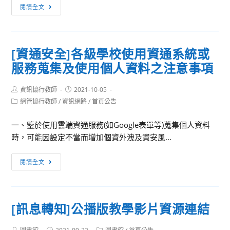
[資
閱讀全文
關
訊
（構）
網
學
路]
校
[資通安全]各級學校使用資通系統或
本
人
服務蒐集及使用個人資料之注意事項
校
員
@klsh
出
Post
Post
資訊協行教師
帳
2021-10-05
差、
author:
published:
Post
網管協行教師
/
資訊網路
/
首頁公告
號
辦
category:
將
理
一、鑒於使用雲端資通服務(如Google表單等)蒐集個人資料
於
各
時，可能因設定不當而增加個資外洩及資安風...
110/12/31
類
停
會
[資
閱讀全文
止
議、
通
服
活
安
務
動、
全]
[訊息轉知]公播版教學影片資源連結
校
各
外
級
Post
Post
Post