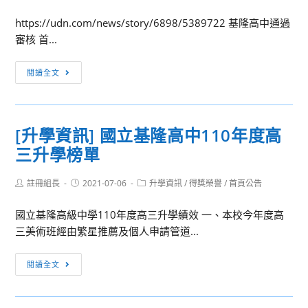
author:
published:
category:
8/27
料
https://udn.com/news/story/6898/5389722 基隆高中通過
上
公
審核 首...
午
開
進
或
[媒
閱讀全文
行
外
體
向
洩
報
上
導]
集
[升學資訊] 國立基隆高中110年度高
基
中
三升學榜單
隆
切
高
換
Post
Post
Post
註冊組長
中
2021-07-06
升學資訊
/
得獎榮譽
/
首頁公告
作
author:
published:
category:
通
業
國立基隆高級中學110年度高三升學績效 一、本校今年度高
過
三美術班經由繁星推薦及個人申請管道...
審
核
[升
閱讀全文
首
學
開
資
雙