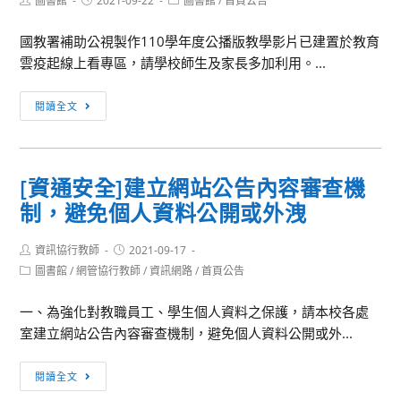
圖書館
2021-09-22
教
圖書館
/
首頁公告
學
author:
published:
category:
學
校
國教署補助公視製作110學年度公播版教學影片已建置於教育
等，
使
雲疫起線上看專區，請學校師生及家長多加利用。...
應
用
入
資
[訊
閱讀全文
住
通
息
合
系
轉
法
統
知]
旅
或
[資通安全]建立網站公告內容審查機
公
宿。
服
制，避免個人資料公開或外洩
播
務
版
蒐
Post
Post
資訊協行教師
教
2021-09-17
集
author:
published:
Post
圖書館
/
網管協行教師
/
資訊網路
/
首頁公告
學
category:
及
影
使
一、為強化對教職員工、學生個人資料之保護，請本校各處
片
用
室建立網站公告內容審查機制，避免個人資料公開或外...
資
個
源
人
[資
閱讀全文
連
資
通