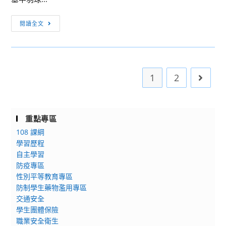
薦
錄
[媒
閱讀全文
取
體
名
報
單!!!!!
導]
基
1
2
Go to 
中
羽
球
教
重點專區
練
108 課綱
教
學習歷程
打
自主學習
防疫專區
球
性別平等教育專區
也
防制學生藥物濫用專區
教
交通安全
做
學生團體保險
人
職業安全衛生