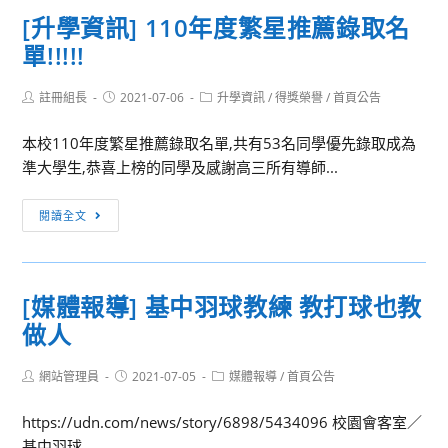
訊]
語
[升學資訊] 110年度繁星推薦錄取名
國
實
單!!!!!
立
驗
基
班
Post
Post
Post
註冊組長
隆
2021-07-06
升學資訊
/
得獎榮譽
/
首頁公告
author:
published:
category:
高
本校110年度繁星推薦錄取名單,共有53名同學優先錄取成為
中
準大學生,恭喜上榜的同學及感謝高三所有導師...
110
年
[升
閱讀全文
度
學
高
資
三
訊]
升
[媒體報導] 基中羽球教練 教打球也教
110
學
做人
年
榜
度
單
Post
Post
Post
網站管理員
繁
2021-07-05
媒體報導
/
首頁公告
author:
published:
category:
星
https://udn.com/news/story/6898/5434096 校園會客室／
推
基中羽球...