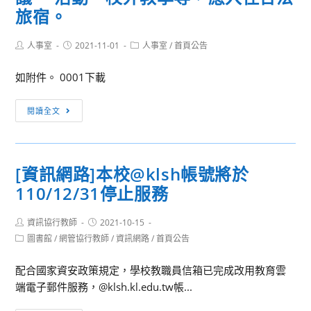
旅宿。
Post
Post
Post
人事室
2021-11-01
人事室
/
首頁公告
author:
published:
category:
如附件。 0001下載
[政
閱讀全文
令
宣
導]
[資訊網路]本校@klsh帳號將於
主
110/12/31停止服務
旨：
有
Post
Post
資訊協行教師
關
2021-10-15
author:
published:
Post
圖書館
/
網管協行教師
/
資訊網路
/
首頁公告
各
category:
級
配合國家資安政策規定，學校教職員信箱已完成改用教育雲
政
端電子郵件服務，@klsh.kl.edu.tw帳...
府
機