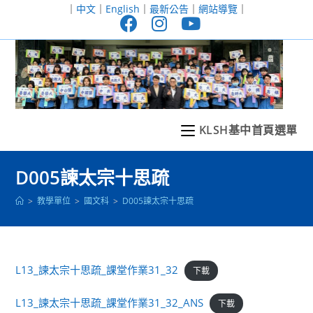
跳
｜
中文
｜
English
｜
最新公告
｜
網站導覽
｜
轉
至
主
要
內
容
KLSH基中首頁選單
D005諫太宗十思疏
>
教學單位
>
國文科
>
D005諫太宗十思疏
L13_諫太宗十思疏_課堂作業31_32
下載
L13_諫太宗十思疏_課堂作業31_32_ANS
下載