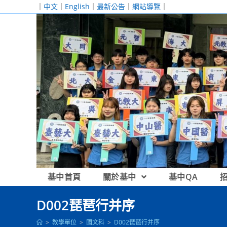
跳
｜
中文
｜
English
｜
最新公告
｜
網站導覽
｜
轉
至
主
要
內
容
基中首頁
關於基中
基中QA
D002琵琶行并序
>
教學單位
>
國文科
>
D002琵琶行并序