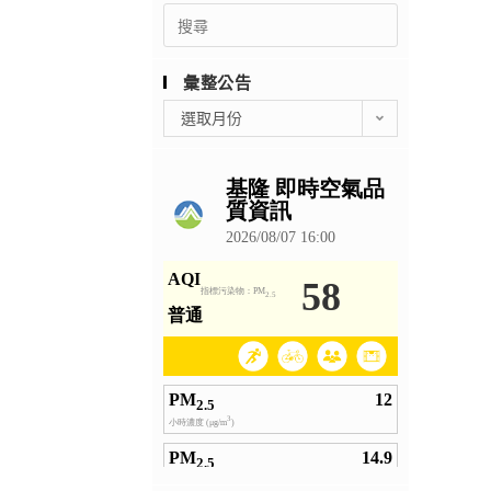
Search
for:
彙整公告
彙
選取月份
整
公
告