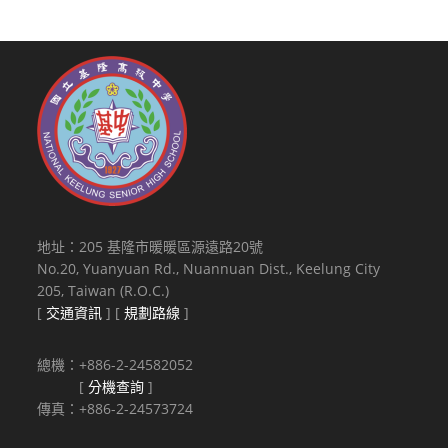
地址：205 基隆市暖暖區源遠路20號
No.20, Yuanyuan Rd., Nuannuan Dist., Keelung City
205, Taiwan (R.O.C.)
[
交通資訊
] [
規劃路線
]
總機：+886-2-24582052
[
分機查詢
]
傳真：+886-2-24573724