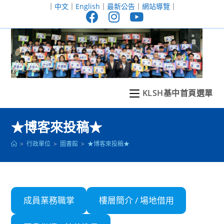
跳
｜
中文
｜
English
｜
最新公告
｜
網站導覽
｜
轉
至
主
要
內
容
KLSH基中首頁選單
★博客來投稿★
>
行政單位
>
圖書館
>
★博客來投稿★
成員業務職掌
樓層簡介 / 場地借用