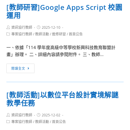
動]2026
部
虛
趣
[教師研習]Google Apps Script 校園
全
國
實
的
運用
國
民
整
老
新
及
合
師
Post
Post
資訊協行教師
興
2025-12-10
學
在
author:
published:
洽
Post
專案協行教師
/
教師活動
/
進修研習
/
首頁公告
科
前
教
category:
教
技
教
學
務
一、依據「114 學年度高級中等學校新興科技教育聯盟計
推
育
現
處
畫」辦理。 二、詳細內容請參閱附件。 三、教師...
廣
署
場
試
活
普
的
[教
務
閱讀全文
動
通
應
師
組!
─AIoT
型
用」
研
師
高
習]Google
生
級
[教師活動]以數位平台設計實境解謎
Apps
研
中
教學任務
Script
習
等
校
營
學
Post
Post
資訊協行教師
園
2025-12-02
author:
published:
校
Post
專案協行教師
/
教師活動
/
首頁公告
運
category:
音
用