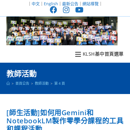
跳
｜
中文
｜
English
｜
最新公告
｜
網站導覽
｜
轉
至
主
要
內
容
KLSH基中首頁選單
教師活動
>
首頁公告
>
教師活動
>
第 4 頁
[師生活動]如何用Gemini和
NotebookLM製作零學分課程的工具
和課程活動