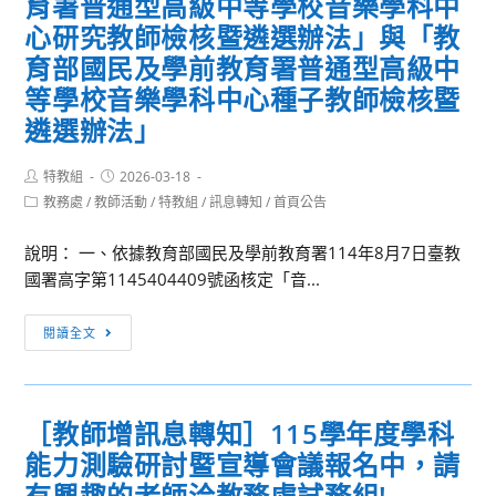
育署普通型高級中等學校音樂學科中
2
學
心研究教師檢核暨遴選辦法」與「教
期
育部國民及學前教育署普通型高級中
高
等學校音樂學科中心種子教師檢核暨
級
遴選辦法」
中
等
Post
Post
特教組
2026-03-18
學
author:
published:
Post
教務處
/
教師活動
/
特教組
/
訊息轉知
/
首頁公告
校
category:
新
說明： 一、依據教育部國民及學前教育署114年8月7日臺教
興
國署高字第1145404409號函核定「音...
科
技
［訊
閱讀全文
教
息
育
轉
聯
知］
［教師增訊息轉知］115學年度學科
盟
「教
計
能力測驗研討暨宣導會議報名中，請
育
畫-
部
有興趣的老師洽教務處試務組!