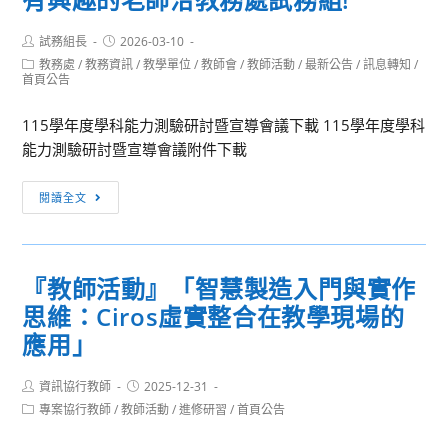
智
國
慧
民
Post
Post
試務組長
2026-03-10
author:
published:
農
及
Post
教務處
/
教務資訊
/
教學單位
/
教師會
/
教師活動
/
最新公告
/
訊息轉知
/
category:
首頁公告
業
學
物
前
115學年度學科能力測驗研討暨宣導會議下載 115學年度學科
聯
教
能力測驗研討暨宣導會議附件下載
網
育
應
署
［教
閱讀全文
用
普
師
研
通
增
習
型
訊
高
『教師活動』「智慧製造入門與實作
息
級
思維：Ciros虛實整合在教學現場的
轉
中
知］
應用」
等
115
學
學
Post
Post
資訊協行教師
2025-12-31
校
author:
published:
年
Post
專案協行教師
/
教師活動
/
進修研習
/
首頁公告
音
category:
度
樂