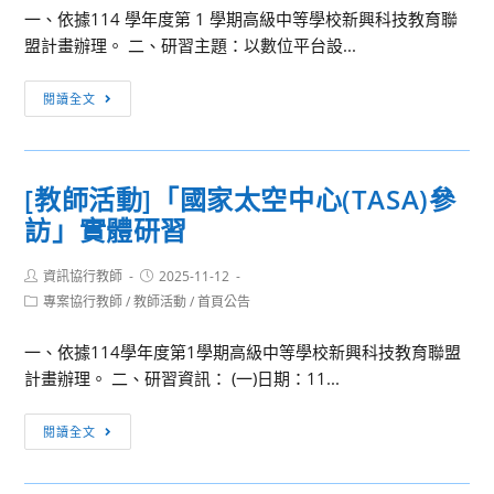
樂
一、依據114 學年度第 1 學期高級中等學校新興科技教育聯
學
盟計畫辦理。 二、研習主題：以數位平台設...
科
[教
中
閱讀全文
師
心
活
種
動]
子
[教師活動]「國家太空中心(TASA)參
以
教
訪」實體研習
數
師
位
檢
Post
Post
資訊協行教師
平
2025-11-12
核
author:
published:
Post
專案協行教師
/
教師活動
/
首頁公告
台
暨
category:
設
遴
一、依據114學年度第1學期高級中等學校新興科技教育聯盟
計
選
計畫辦理。 二、研習資訊： (一)日期：11...
實
辦
境
法」
[教
閱讀全文
解
師
謎
活
教