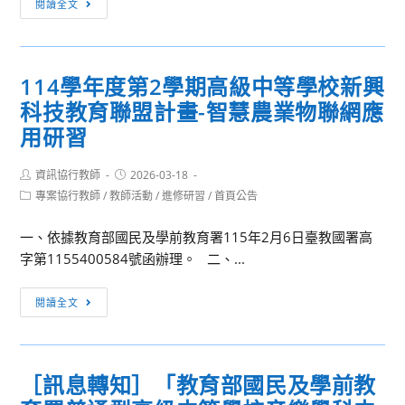
閱讀全文
零
方
學
衛
分
星
課
114學年度第2學期高級中等學校新興
系
程
科技教育聯盟計畫-智慧農業物聯網應
列
的
研
用研習
工
習
具
Post
Post
資訊協行教師
2026-03-18
和
author:
published:
Post
專案協行教師
/
教師活動
/
進修研習
/
首頁公告
課
category:
程
一、依據教育部國民及學前教育署115年2月6日臺教國署高
活
字第1155400584號函辦理。 二、...
動
114
閱讀全文
學
年
度
［訊息轉知］「教育部國民及學前教
第