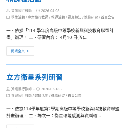
Post
Post
資訊協行教師
2026-04-08
author:
published:
Post
學生活動
/
專案協行教師
/
教師活動
/
訊息轉知
/
進修研習
/
首頁公告
category:
一、依據「114 學年度高級中等學校新興科技教育聯盟計
畫」辦理。 二、研習內容： 4月10 日(五)...
[師
閱讀全文
生
活
動]
立方衛星系列研習
如
何
Post
Post
資訊協行教師
2026-03-18
用
author:
published:
Post
專案協行教師
/
教師活動
/
進修研習
/
首頁公告
Gemini
category:
和
一、依據114學年度第2學期高級中等學校新興科技教育聯盟
NotebookLM
計畫辦理。 二、場次一：衛星環境感測與資料輸...
製
作
立