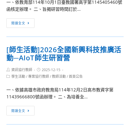
一、依教育部114年10月1日臺教國署高字第1145405460號
學
學
函核定辦理。 二、旨揭研習時間訂於...
科
科
能
中
『教
力
閱讀全文
心
師
測
研
活
驗
究
動』
研
[師生活動]2026全國新興科技推廣活
教
「智
討
師
動─AIoT師生研習營
慧
暨
檢
製
宣
核
Post
Post
資訊協行教師
造
2025-12-15
導
author:
published:
暨
Post
學生活動
/
專案協行教師
/
教師活動
/
首頁公告
入
會
category:
遴
門
議
一、依據高雄市政府教育局114年12月2日高市教資字第
選
與
報
11439666800號函辦理。 二、為培養全...
辦
實
名
法」
作
中，
[師
與
閱讀全文
思
請
生
「教
維：
有
活
育
Ciros
興