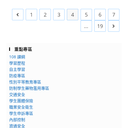
動]
學
「國
任
1
2
3
4
5
6
7
Go to the previous page
家
務
太
...
19
Go to 
空
中
心
重點專區
(TASA)
108 課綱
參
學習歷程
訪」
自主學習
實
防疫專區
體
性別平等教育專區
研
防制學生藥物濫用專區
習
交通安全
學生團體保險
職業安全衛生
學生申訴專區
內部控制
資通安全