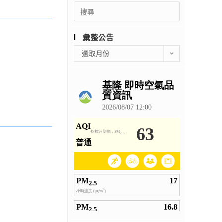
Search
for:
彙整公告
彙
選取月份
整
公
告