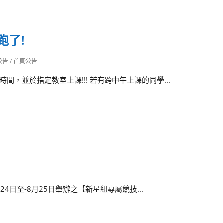
跑了!
公告
/
首頁公告
，並於指定教室上課!!! 若有跨中午上課的同學...
4日至-8月25日舉辦之【新星組專屬競技...