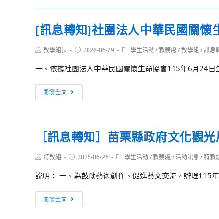
啦！
轉
恭
知]
[訊息轉知]社團法人中華民國關懷
喜
有
錄
關
Post
Post
Post
教學組長
2026-06-29
學生活動
/
教務處
/
教學組
/
訊息
取！
「中
author:
published:
category:
🎉
華
一、依據社團法人中華民國關懷生命協會115年6月24日生字第
￼
民
國
[訊
閱讀全文
115
息
年
轉
全
知]
［訊息轉知］苗栗縣政府文化觀光
國
社
語
團
Post
Post
Post
特教組
2026-06-26
學生活動
/
教務處
/
活動訊息
/
特教
文
法
author:
published:
category:
競
人
說明： 一、為鼓勵藝術創作、促進藝文交流，辦理115年
賽」
中
網
華
［訊
閱讀全文
站
民
息
及
國