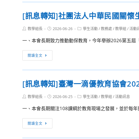
轉
第
關
知］
[訊息轉知]社團法人中華民國關
一
懷
苗
階
生
栗
段
Post
Post
Post
教學組長
2026-06-26
學生活動
/
教務處
/
教學組
/
活動
命
縣
author:
published:
category:
命
協
政
一、本會長期致力推動動保教育，今年舉辦2026第五屆「
題
會
府
公
2026
文
[訊
閱讀全文
告
第
化
息
案
五
觀
轉
屆
光
知]
[訊息轉知]臺灣一滴優教育協會20
「關
局
社
懷
115
團
動
Post
Post
Post
教學組長
2026-06-25
學生活動
/
教學組
/
活動訊息
年
法
author:
published:
category:
物
「苗
人
一、本會長期關注108課綱於教育現場之發展，並於每年邀
文
栗
中
學
美
華
[訊
閱讀全文
獎」
展」
民
息
活
雙
國
轉