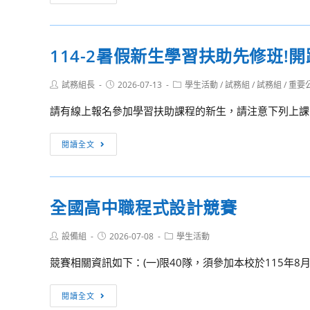
韌
少
性
年
應
AI
114-2暑假新生學習扶助先修班!開
用
程
黑
式
Post
Post
Post
試務組長
2026-07-13
學生活動
/
試務組
/
試務組
/
重要
客
設
author:
published:
category:
松
計
請有線上報名參加學習扶助課程的新生，請注意下列上課時間
競
先
賽
修
114-
閱讀全文
推
2
廣
暑
計
假
全國高中職程式設計競賽
畫
新
生
Post
Post
Post
設備組
2026-07-08
學生活動
學
author:
published:
category:
習
競賽相關資訊如下：(一)限40隊，須參加本校於115年8月2
扶
助
全
閱讀全文
先
國