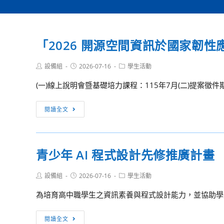
「2026 開源空間資訊於國家韌
Post
Post
Post
設備組
2026-07-16
學生活動
author:
published:
category:
(一)線上說明會暨基礎培力課程：115年7月(二)提案徵件期：
「2026
閱讀全文
開
源
空
青少年 AI 程式設計先修推廣計畫
間
資
Post
Post
Post
設備組
2026-07-16
學生活動
訊
author:
published:
category:
於
為培育高中職學生之資訊素養與程式設計能力，並協助學生熟悉 APC
國
家
青
閱讀全文