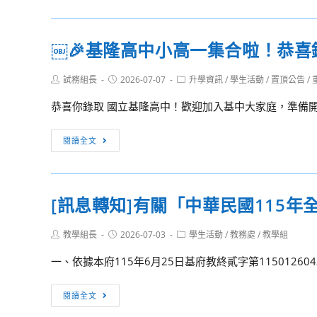
修
高
班!
中
￼🎉基隆高中小高一集合啦！恭喜
開
職
跑
程
Post
Post
Post
試務組長
2026-07-07
升學資訊
/
學生活動
/
置頂公告
/
了!
式
author:
published:
category:
設
恭喜你錄取 國立基隆高中！歡迎加入基中大家庭，準備開啟
計
競
￼
閱讀全文
賽
🎉
基
隆
[訊息轉知]有關「中華民國115
高
中
Post
Post
Post
教學組長
2026-07-03
學生活動
/
教務處
/
教學組
小
author:
published:
category:
高
一、依據本府115年6月25日基府教終貳字第11501260
一
集
[訊
閱讀全文
合
息