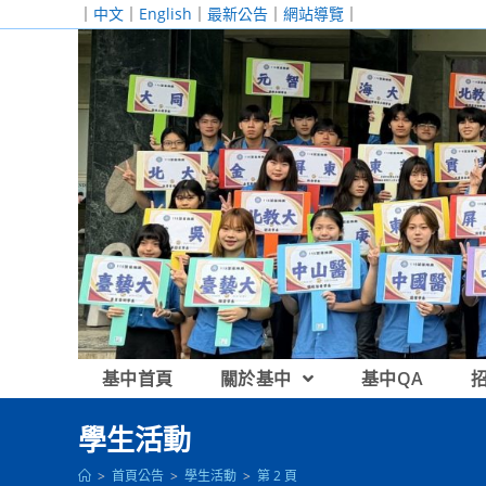
跳
｜
中文
｜
English
｜
最新公告
｜
網站導覽
｜
轉
至
主
要
內
容
基中首頁
關於基中
基中QA
學生活動
>
首頁公告
>
學生活動
>
第 2 頁