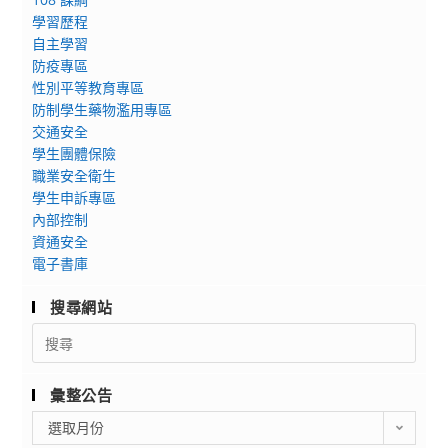
學
學
者
教
學習歷程
年
年
踴
師
自主學習
度
度
躍
研
防疫專區
第
招
報
習
性別平等教育專區
2
生
名，
【酷
防制學生藥物濫用專區
學
資
請
凌
交通安全
期
訊
查
計
學生團體保險
學
及
照。
畫】
職業安全衛生
分
招
學生申訴專區
工
班
內部控制
生
作
資通安全
及
文
坊
電子書庫
非
宣
實
學
海
施
搜尋網站
分
報
計
Search
班」
1
畫
for:
招
份，
生
請
彙整公告
訊
有
彙
選取月份
息，
意
整