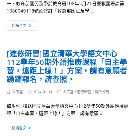
班、
中
願
一、教育部國民及學前教育署108年5月21日臺教國署高第
工
學
者
1080049118號函修訂「教育部國民及學...
業
課
踴
設
程
[訊
躍
閱讀全文
計
藝
息
報
學
術
轉
名，
系
生
知]
請
[進修研習]國立清華大學語文中心
碩
活
檢
查
士
112學年50期外語推廣課程「自主學
學
送
照。
班、
科
教
習，遠距上線！」方案，請有意願者
工
中
育
踴躍報名，請查照。
業
心
部
設
暨
普
Post
Post
Post
人事室
2024-01-11
人事室
/
進修研習
/
首頁公告
計
author:
published:
國
category:
通
學
立
高
如附件: 檢送國立清華大學語文中心112學年50期外語推廣課
系
員
級
程「自主學習，遠距上線！」方案，請有意願...
在
林
中
職
高
[進
學
閱讀全文
碩
中
修
課