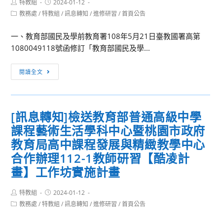
「葉
Post
Post
特教組
2024-01-12
度
author:
published:
查
曄
Post
教務處
/
特教組
/
訊息轉知
/
進修研習
/
首頁公告
設
category:
照。
美
計
字
一、教育部國民及學前教育署108年5月21日臺教國署高第
科
學
1080049118號函修訂「教育部國民及學...
學
堂-
研
[訊
部
閱讀全文
究
息
首
所
轉
及
博
知]
部
[訊息轉知]檢送教育部普通高級中學
士
檢
件
課程藝術生活學科中心暨桃園市政府
班、
送
篇」
媒
教
教育局高中課程發展與精緻教學中心
招
體
育
生
合作辦理112-1教師研習【酷凌計
設
部
簡
畫】工作坊實施計畫
計
普
章，
系
通
請
Post
Post
特教組
2024-01-12
碩
高
author:
published:
有
Post
教務處
/
特教組
/
訊息轉知
/
進修研習
/
首頁公告
士
級
category:
意