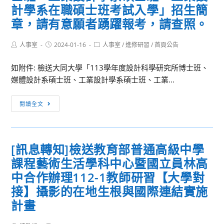
113
計學系在職碩士班考試入學」招生簡
專
練
育
年
長
課
課
章，請有意願者踴躍報考，請查照。
春
學
程
程
季
分
配
「日
Post
Post
Post
人事室
2024-01-16
人事室
/
進修研習
/
首頁公告
程
author:
published:
category:
班」
當
語
式
招
表
如附件: 檢送大同大學「113學年度設計科學研究所博士班、
會
設
生
1
媒體設計系碩士班、工業設計學系碩士班、工業...
話
計
訊
分，
初
進
[訊
息，
請
級
閱讀全文
階
息
請
同
Ⅱ
課
轉
有
仁
班」、
程
知]
意
參
「日
[訊息轉知]檢送教育部普通高級中學
(C/C++班)
大
願
閱。
語
課程藝術生活學科中心暨國立員林高
同
者
N3
大
中合作辦理112-1教師研習【大學對
踴
中
學
躍
接】攝影的在地生根與國際連結實施
級
「113
報
Ⅱ
計畫
學
考，
班」、
年
請