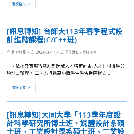
江
監
[訊
閱讀全文
大
官
息
學
等
轉
推
訓
知]
[訊息轉知] 台師大113年春季程式設
廣
練
國
教
計進階課程(C/C++班)
及
立
育
委
彰
處
任
Post
Post
Post
訓育組長
化
2024-01-17
學生活動
/
進修研習
author:
published:
category:
辦
公
師
一、依據教育部智慧創新跨域人才培育計畫-人才扎根推廣分
理
務
範
項計畫辦理。 二、為協助高中職學生學習進階程式...
之
人
大
「中
員
學
[訊
等
晉
閱讀全文
進
息
學
升
修
轉
校
薦
學
知]
教
任
院
[訊息轉知]大同大學「113學年度設
台
師
官
推
計科學研究所博士班、媒體設計系碩
師
第
等
廣
大
士班、工業設計學系碩士班、工業設
二
訓
教