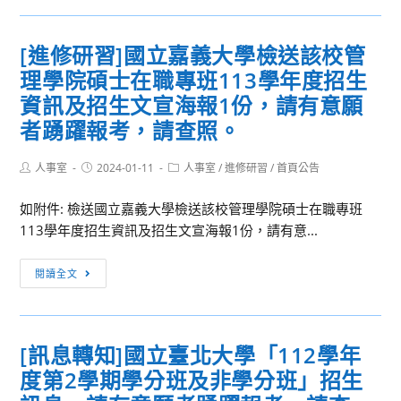
士
合
研
程
班
作
習]
藝
[進修研習]國立嘉義大學檢送該校管
考
辦
國
術
試
理學院碩士在職專班113學年度招生
理
立
生
入
112-
清
活
資訊及招生文宣海報1份，請有意願
學」
1
華
學
者踴躍報考，請查照。
招
教
大
科
生
師
學
中
Post
Post
Post
人事室
2024-01-11
人事室
/
進修研習
/
首頁公告
簡
author:
published:
category:
研
語
心
章，
習
文
暨
如附件: 檢送國立嘉義大學檢送該校管理學院碩士在職專班
請
【大
中
桃
113學年度招生資訊及招生文宣海報1份，請有意...
有
學
心
園
意
對
[進
112
市
閱讀全文
願
接】
修
學
政
者
攝
研
年
府
踴
影
習]
50
教
[訊息轉知]國立臺北大學「112學年
躍
的
國
期
育
度第2學期學分班及非學分班」招生
報
在
立
外
局
考，
地
嘉
語
高