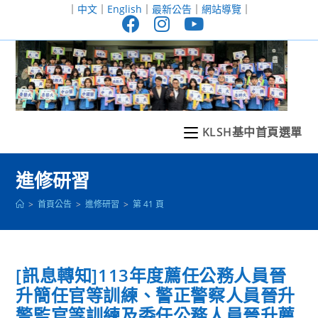
跳
｜
中文
｜
English
｜
最新公告
｜
網站導覽
｜
轉
至
主
要
內
容
KLSH基中首頁選單
進修研習
>
首頁公告
>
進修研習
>
第 41 頁
[訊息轉知]113年度薦任公務人員晉
升簡任官等訓練、警正警察人員晉升
警監官等訓練及委任公務人員晉升薦