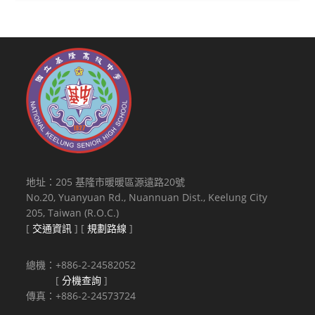
地址：205 基隆市暖暖區源遠路20號
No.20, Yuanyuan Rd., Nuannuan Dist., Keelung City
205, Taiwan (R.O.C.)
[
交通資訊
] [
規劃路線
]
總機：+886-2-24582052
[
分機查詢
]
傳真：+886-2-24573724