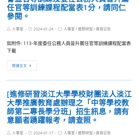
任官等訓練課程配當表1分，請同仁
參閱。
Post
Post
Post
人事室
2024-01-24
人事室
/
進修研習
/
首頁公告
author:
published:
category:
如附件: 113-年度委任公務人員晉升薦任官等訓練課程配當表
下載
[訊
閱讀全文
息
轉
知]113
[進修研習淡江大學學校財團法人淡江
年
大學推廣教育處辦理之「中等學校教
度
薦
師第二專長學分班」招生訊息，請有
任
意願者踴躍報考，請查照。
公
務
Post
Post
Post
人事室
2024-01-17
人事室
/
進修研習
/
首頁公告
author:
published:
category:
人