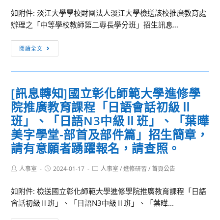
員
如附件: 淡江大學學校財團法人淡江大學檢送該校推廣教育處
晉
辦理之「中等學校教師第二專長學分班」招生訊息...
升
[進
簡
閱讀全文
修
任
研
官
習
等
[訊息轉知]國立彰化師範大學進修學
淡
訓
院推廣教育課程「日語會話初級Ⅱ
江
練、
大
警
班」、「日語N3中級Ⅱ班」、「葉曄
學
正
美字學堂-部首及部件篇」招生簡章，
學
警
請有意願者踴躍報名，請查照。
校
察
財
人
Post
Post
Post
人事室
2024-01-17
人事室
/
進修研習
/
首頁公告
團
員
author:
published:
category:
法
晉
如附件: 檢送國立彰化師範大學進修學院推廣教育課程「日語
人
升
會話初級Ⅱ班」、「日語N3中級Ⅱ班」、「葉曄...
淡
警