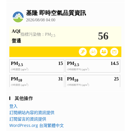
請
願
公
有
者
告
意
踴
願
躍
者
報
踴
考，
躍
請
報
查
考，
照。
請
查
照。
其他操作
登入
訂閱網站內容的資訊提供
訂閱留言的資訊提供
WordPress.org 台灣繁體中文