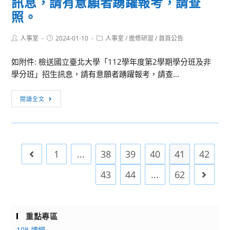
訊息，請有意願者踴躍報考，請查
請
生
義
推
中
照。
查
根
大
廣
課
照。
與
學
課
程
Post
Post
Post
人事室
2024-01-10
人事室
/
進修研習
/
首頁公告
author:
published:
category:
國
檢
程
發
際
送
「自
展
如附件: 檢送國立臺北大學「112學年度第2學期學分班及非
連
該
主
與
學分班」招生訊息，請有意願者踴躍報考，請查...
結
校
學
精
[訊
實
管
習，
緻
閱讀全文
息
施
理
遠
教
轉
計
學
距
學
知]
畫
院
上
中
國
碩
線！」
心
1
...
38
39
40
41
42
Go to the previous page
立
士
方
合
臺
在
案，
作
43
44
...
62
Go to 
北
職
請
辦
大
專
有
理
學
班
意
112-
重點專區
「112
113
願
1
108 課綱