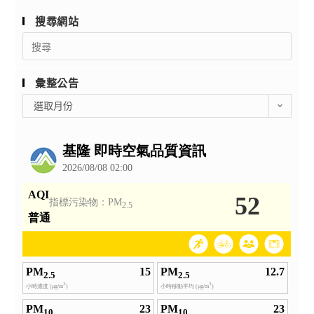
相
以
關
搜尋網站
推
事
Search
廣
宜，
for:
學
請
校
彙整公告
協
圖
彙
助
選取月份
書
整
公
館
公
告
界
告
並
國
鼓
際
勵
交
貴
流
屬
及
教
分
師、
享
本
圖
土
書
語
館