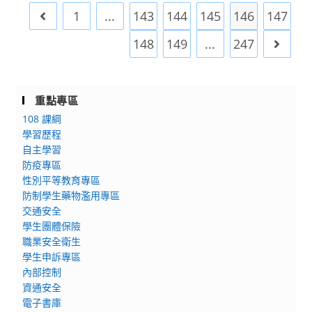
臺
增
1
度
...
143
144
145
146
147
Go to the previous page
灣
能
第
學
研
148
149
...
247
Go to 
1
校
習」
次
圖
原
書
住
重點專區
館
民
108 課綱
館
族
學習歷程
員
語
自主學習
學
防疫專區
言
會
性別平等教育專區
能
敬
防制學生藥物濫用專區
力
邀
交通安全
認
踴
學生團體保險
證
躍
職業安全衛生
測
加
學生申訴專區
驗」
入
內部控制
報
資通安全
會
名
電子書庫
員，