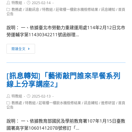
Post
Post
特教組
2025-02-14
author:
published:
Post
教務處
/
活動訊息
/
特教組
/
莊敬樓一樓飲水機檢修結果
/
訊息轉知
/
首頁
category:
公告
說明： 一、依據臺北市勞動力重建運用處114年2月12日北市
勞運輔字第11430342211號函辦理...
[訊
閱讀全文
息
轉
知]
[訊息轉知]「藝術敲門誰來早餐系列
「114
線上分享講座2」
年
度
Post
Post
特教組
2025-02-13
身
author:
published:
Post
教務處
/
特教組
/
莊敬樓一樓飲水機檢修結果
/
訊息轉知
/
進修研習
/
首頁
心
category:
公告
障
礙
說明： 一、依據教育部國民及學前教育署107年1月15日臺教
學
國署高字第1060141207B號修訂「...