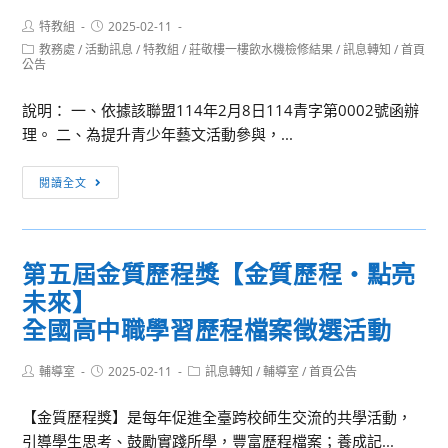
部
講
Post
Post
特教組
2025-02-11
青
座
author:
published:
Post
教務處
/
活動訊息
/
特教組
/
莊敬樓一樓飲水機檢修結果
/
訊息轉知
/
首頁
年
2」
category:
公告
百
億
說明： 一、依據該聯盟114年2月8日114青字第0002號函辦
海
理。 二、為提升青少年藝文活動參與，...
外
圓
[訊
閱讀全文
夢
息
基
轉
金
知]
第五屆金質歷程獎【金質歷程・點亮
計
「第
畫
未來】
廿
五
全國高中職學習歷程檔案徵選活動
屆
花
Post
Post
Post
輔導室
2025-02-11
訊息轉知
/
輔導室
/
首頁公告
author:
published:
category:
樣
【金質歷程獎】是每年促進全臺跨校師生交流的共學活動，
年
引導學生思考、鼓勵實踐所學，豐富歷程檔案；養成記...
華