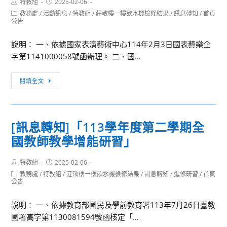
Post
Post
特教組
2025-02-06
住
author:
published:
Post
教務處
/
活動訊息
/
特教組
/
莊敬樓一樓飲水機檢修結果
/
訊息轉知
/
首頁
民
category:
公告
族
委
說明： 一、依據國家表演藝術中心114年2月3日國表藝樂企
員
字第1141000058號函辦理。 二、國...
會
及
[訊
閱讀全文
財
息
團
轉
法
知]
[訊息轉知]「113學年度第二學期全
人
第
原
國教師教學增能研習」
四
住
屆
民
Post
Post
特教組
2025-02-06
「樂
author:
published:
族
Post
教務處
/
特教組
/
莊敬樓一樓飲水機檢修結果
/
訊息轉知
/
進修研習
/
首頁
無
category:
公告
語
界
言
教
說明： 一、依據教育部國民及學前教育署113年7月26日臺教
研
育
國署高字第1130081594號函核定「...
究
計