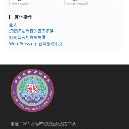
言
專
教
業
其他操作
學
新
支
登入
知，
訂閱網站內容的資訊提供
援
詳
訂閱留言的資訊提供
老
如
WordPress.org 台灣繁體中文
師
說
及
明
學
生
踴
躍
報
考，
請
查
照。
地址：205 基隆市暖暖區源遠路20號