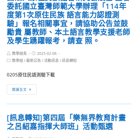
113
委託國立臺灣師範大學辦理「114年
高
學
度第1次原住民族 語言能力認證測
中
年
職
驗」報名相關事宜，請協助公告並鼓
度
學
勵貴 屬教師、本土語言教學支援老師
暑
習
及學生踴躍報考，請查 照。
期
歷
外
程
Post
Post
教學組長
2025-02-06
文
檔
author:
published:
Post
教學組
/
最新公告
/
活動訊息
/
訊息轉知
營
category:
案
隊
徵
0205原住民語測驗下載
選
活
[活
閱讀全文
動
動
轉
知]
[訊息轉知]第四屆「樂無界教育計畫
轉
之呂紹嘉指揮大師班」活動甄選
知
原