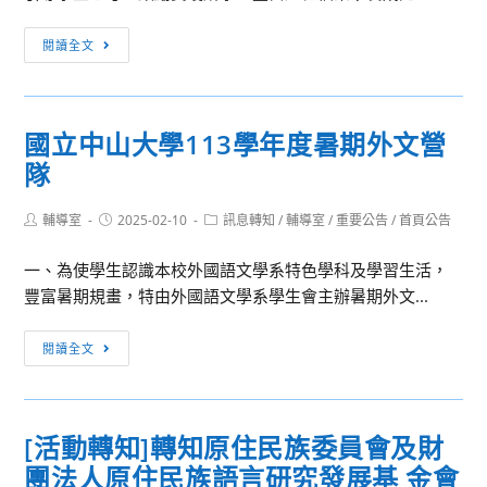
全
第
國
閱讀全文
五
青
屆
少
金
年
國立中山大學113學年度暑期外文營
質
戲
隊
歷
劇
程
節
Post
Post
Post
輔導室
2025-02-10
獎
訊息轉知
/
輔導室
/
重要公告
/
首頁公告
《時
author:
published:
category:
【金
代》」
一、為使學生認識本校外國語文學系特色學科及學習生活，
質
豐富暑期規畫，特由外國語文學系學生會主辦暑期外文...
歷
程・
國
閱讀全文
點
立
亮
中
未
山
來】
[活動轉知]轉知原住民族委員會及財
大
全
團法人原住民族語言研究發展基 金會
學
國