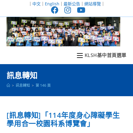
跳
｜
中文
｜
English
｜
最新公告
｜
網站導覽
｜
轉
至
主
要
內
容
KLSH基中首頁選單
訊息轉知
>
訊息轉知
>
第 146 頁
[訊息轉知]「114年度身心障礙學生
學用合一校園科系博覽會」