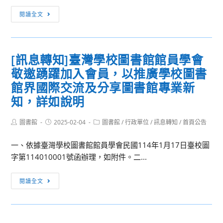
發
畫
[訊
閱讀全文
展
之
息
基
呂
轉
金
紹
知]
會
[訊息轉知]臺灣學校圖書館館員學會
嘉
「113
委
指
敬邀踴躍加入會員，以推廣學校圖書
學
託
揮
年
館界國際交流及分享圖書館專業新
國
大
度
知，詳如說明
立
師
第
臺
班」
二
Post
Post
Post
圖書館
2025-02-04
圖書館
/
行政單位
/
訊息轉知
/
首頁公告
灣
活
author:
published:
category:
學
師
動
期
一、依據臺灣學校圖書館館員學會民國114年1月17日臺校圖
範
甄
全
字第114010001號函辦理，如附件。二...
大
選
國
學
[訊
教
閱讀全文
辦
息
師
理
轉
教
「114
知]
學
年