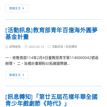
生
學
[訊
閱讀全文
用
息
合
轉
一
知]
[活動訊息]教育部青年百億海外圓夢
校
「藝
園
基金計畫
術
科
敲
系
Post
Post
Post
訓育組長
門
2025-02-12
活動訊息
/
訊息轉知
author:
published:
category:
博
誰
覽
一、依教育部114年2月4日臺教授青字第1140000042號函
來
會」
辦理。 二、旨揭計畫期盼以拓展國際鏈...
早
餐
[活
閱讀全文
系
動
列
訊
線
息]
上
[訊息轉知]「第廿五屆花樣年華全國
教
分
青少年戲劇節《時代》」
育
享