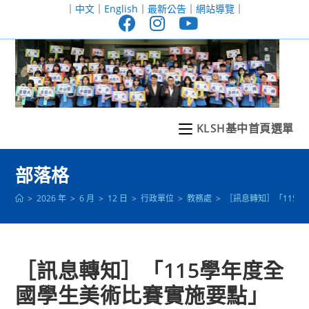
跳
｜
中文
｜
English
｜
最新公告
｜
網站導覽
｜
轉
至
主
要
內
容
KLSH基中首頁選單
部落格
>
2026 年
>
6 月
>
12 日
>
行政單位
>
教務處
>
［訊息轉知］「115
［訊息轉知］「115學年度全
國學生美術比賽實施要點」