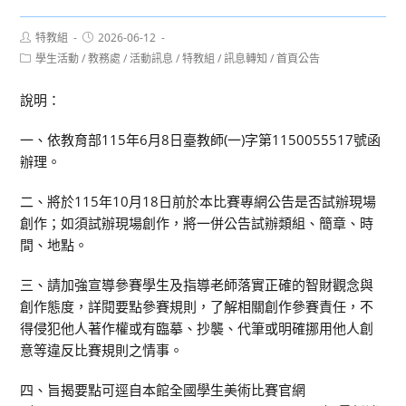
Post
Post
特教組
2026-06-12
author:
published:
Post
學生活動
/
教務處
/
活動訊息
/
特教組
/
訊息轉知
/
首頁公告
category:
說明：
一、依教育部115年6月8日臺教師(一)字第1150055517號函
辦理。
二、將於115年10月18日前於本比賽專網公告是否試辦現場
創作；如須試辦現場創作，將一併公告試辦類組、簡章、時
間、地點。
三、請加強宣導參賽學生及指導老師落實正確的智財觀念與
創作態度，詳閱要點參賽規則，了解相關創作參賽責任，不
得侵犯他人著作權或有臨摹、抄襲、代筆或明確挪用他人創
意等違反比賽規則之情事。
四、旨揭要點可逕自本館全國學生美術比賽官網