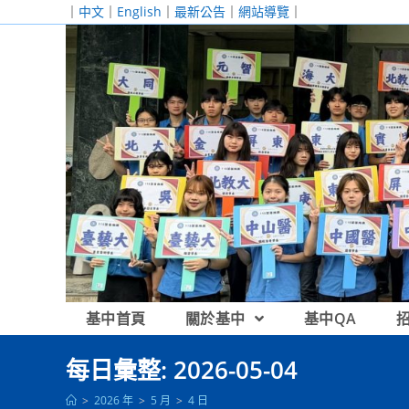
跳
｜
中文
｜
English
｜
最新公告
｜
網站導覽
｜
轉
至
主
要
內
容
基中首頁
關於基中
基中QA
每日彙整: 2026-05-04
>
2026 年
>
5 月
>
4 日