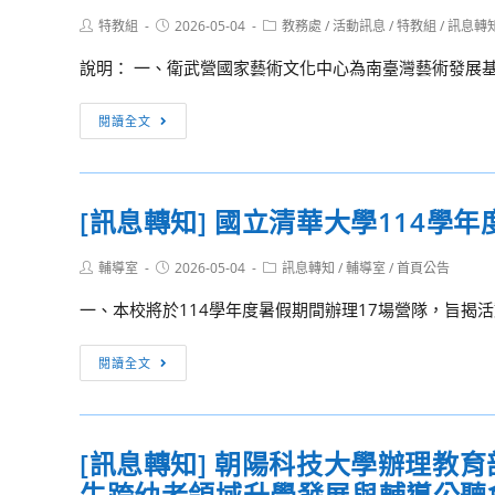
度
鑑
往
年
Post
Post
Post
特教組
2026-05-04
第
教務處
/
活動訊息
/
特教組
/
訊息轉
識
【法
author:
published:
category:
度
二
體
政
說明： 一、衛武營國家藝術文化中心為南臺灣藝術發展基
逆
學
驗
學
風
期
營」
［訊
群】、
閱讀全文
少
社
高
息
或
年
團
中
轉
相
教
轉
教
知］
關
育
社
[訊息轉知] 國立清華大學114學
師
衛
科
助
名
營
武
系
學
單
Post
Post
Post
輔導室
2026-05-04
訊息轉知
/
輔導室
/
首頁公告
及
營
探
author:
published:
category:
計
高
國
索
一、本校將於114學年度暑假期間辦理17場營隊，旨揭活
劃」
中
家
體
學
藝
[訊
驗
閱讀全文
生
術
息
的
營，
文
轉
同
鼓
化
知]
學
[訊息轉知] 朝陽科技大學辦理教
勵
中
國
踴
貴
心
生跨幼老領域升學發展與輔導公聽
立
躍