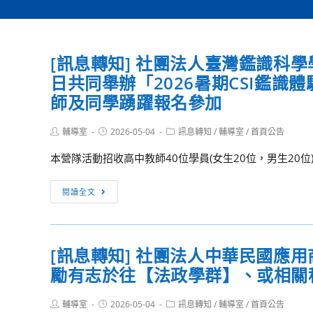
[訊息轉知] 社團法人臺灣鑑識科學
日共同舉辦「2026暑期CSI鑑
師及同學踴躍報名參加
Post
Post
Post
輔導室
2026-05-04
訊息轉知
/
輔導室
/
首頁公告
author:
published:
category:
本營隊活動招收高中教師40位學員(女生20位，男生20位)，
[訊
閱讀全文
息
轉
知]
[訊息轉知] 社團法人中華民國應用
社
勵有志於往【法政學群】、或相關
團
法
Post
Post
Post
輔導室
2026-05-04
人
訊息轉知
/
輔導室
/
首頁公告