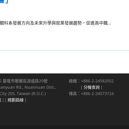
科系發展方向及未來升學與就業發展趨勢，促進高中職...
5 基隆市暖暖區源遠路20號
總機：+886-2-24582052
uanyuan Rd., Nuannuan Dist.,
[
分機查詢
]
ity 205, Taiwan (R.O.C.)
傳真：+886-2-24573724
訊
] [
規劃路線
]