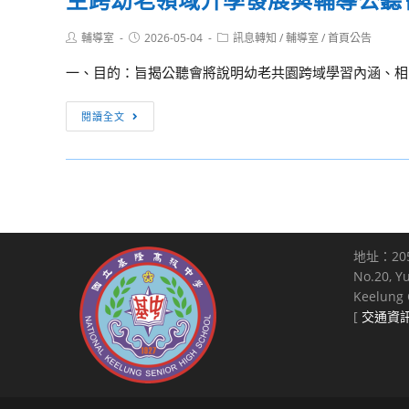
校
2026
清
報
所
年
Post
Post
Post
輔導室
2026-05-04
華
訊息轉知
/
輔導室
/
首頁公告
名
author:
published:
category:
屬
「【武
大
參
一、目的：旨揭公聽會將說明幼老共園跨域學習內涵、相關
教
營
學
加
師
大
114
[訊
閱讀全文
及
圖
學
息
同
鑑】
年
轉
學
管
度
知]
踴
風
暑
朝
躍
琴
假
陽
報
密
期
科
名
碼」
地址：20
間
技
參
No.20, Y
PaGamO
辦
大
加
Keelung C
線
理
學
[
交通資
上
營
辦
遊
隊
理
戲
資
教
平
訊
育