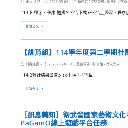
管
Post
Post
Post
klshkl017
2026-05-04
學務處
/
得獎榮譽
/
衛生組
/
首頁
法
author:
published:
年
category:
理
人
114下-整潔、秩序-週排名公告下載 @公告＿整潔、秩序前
7
協
台
月
會
灣
[校
26
閱讀全文
辦
少
內
日
理
年
競
至
「法
權
賽]114（上）
7
律
【訓育組】114學年度第二學期社
益
第
月
探
與
12
30
索
Post
Post
Post
訓育組長
2026-05-04
置頂公告
/
訓育組
/
首頁公告
福
週
日
author:
published:
category:
營-2026
利
整
共
114-2轉社結果公告.xlsx-114-1-1下載
夏
促
潔、
同
令
進
秩
【訓
舉
閱讀全文
營」，
聯
序
育
辦
鼓
盟
成
組】
「2026
勵
辦
績
114
暑
有
［訊息轉知］衛武營國家藝術文化中
理
公
學
期
志
「115
告
PaGamO線上遊戲平台任務
年
CSI
於
學