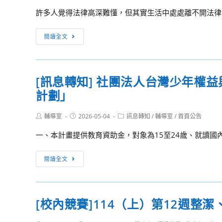
author:
published:
category:
臺
許多人覺得法律高深難懂，但其實生活中處處離不開法律，
灣
鑑
[訊
閱讀全文
識
息
科
轉
學
知]
學
[訊息轉知] 社團法人台灣少年權
社
會
計劃」
團
與
法
中
Post
Post
Post
輔導室
2026-05-04
人
訊息轉知
/
輔導室
/
首頁公告
author:
published:
category:
央
中
一、本計畫提供教育資助金，對象為15至24歲、就讀國內
警
華
察
民
[訊
閱讀全文
大
國
息
學
應
轉
謹
用
知]
訂
商
[校內競賽]114（上）第12週整
社
於
業
團
115