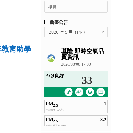
Search
for:
彙整公告
彙
2026 年 5 月 (144)
整
公
年教育助學
告