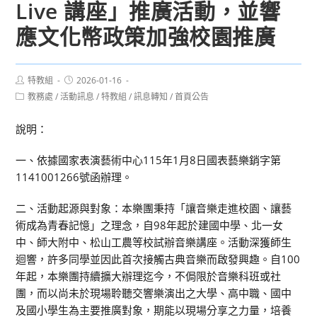
Live 講座」推廣活動，並響
應文化幣政策加強校園推廣
Post
Post
特教組
2026-01-16
author:
published:
Post
教務處
/
活動訊息
/
特教組
/
訊息轉知
/
首頁公告
category:
說明：
一、依據國家表演藝術中心115年1月8日國表藝樂銷字第
1141001266號函辦理。
二、活動起源與對象：本樂團秉持「讓音樂走進校園、讓藝
術成為青春記憶」之理念，自98年起於建國中學、北一女
中、師大附中、松山工農等校試辦音樂講座。活動深獲師生
迴響，許多同學並因此首次接觸古典音樂而啟發興趣。自100
年起，本樂團持續擴大辦理迄今，不侷限於音樂科班或社
團，而以尚未於現場聆聽交響樂演出之大學、高中職、國中
及國小學生為主要推廣對象，期能以現場分享之力量，培養