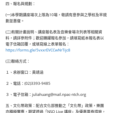
四、報名與規劃：
(一)本學期講座場次上限為10場，敬請有意參與之學校及早規
劃並惠復。
(二)有關計畫說明、講座報名表及音樂會場次列表等相關資
料，請詳參附件；歡迎踴躍報名參加，請填寫紙本報名表以
電子信箱回覆，或填寫線上表單報名：
https://forms.gle/5vxxrEVCCwNrTijc8
(三)聯絡方式：
１、承辦窗口：黃靖涵
２、電話：(02)3393-9485
３、電子信箱：juliahuang@mail.npac-ntch.org
五、文化幣政策：配合文化部推動之「文化幣」政策，樂團
亦積極響應，期望透過「NSO Live 講座」及優惠票券措施，