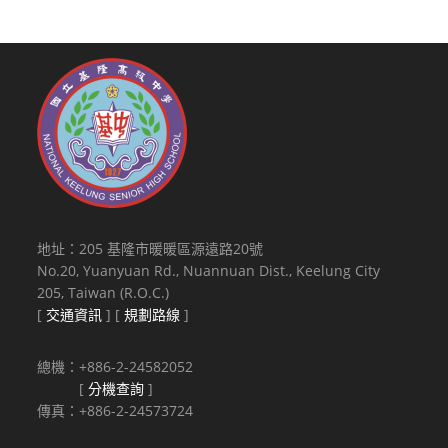
地址：205 基隆市暖暖區源遠路20號
No.20, Yuanyuan Rd., Nuannuan Dist., Keelung City
205, Taiwan (R.O.C.)
[
交通資訊
] [
規劃路線
]
總機：+886-2-24582052
[
分機查詢
]
傳真：+886-2-24573724