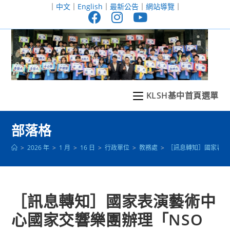
跳
｜
中文
｜
English
｜
最新公告
｜
網站導覽
｜
轉
至
主
要
內
容
KLSH基中首頁選單
部落格
>
2026 年
>
1 月
>
16 日
>
行政單位
>
教務處
>
［訊息轉知］國家表演藝
［訊息轉知］國家表演藝術中
心國家交響樂團辦理「NSO