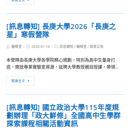
息
度
住
轉
「優
民
知］
質
族
[訊息轉知] 長庚大學2026「長庚之
國
特
委
星」寒假營隊
家
教
員
表
發
會
Post
Post
Post
輔導室
2026-01-16
演
訊息轉知
/
輔導室
/
首頁公告
展
推
author:
published:
category:
藝
網
展
本營隊由長庚大學各學院精心規劃，特別為高中生量身打
術
絡
原
造，開放專業實驗室資源，延聘大學教授親自授課，帶領...
中
系
住
心
統
民
[訊
閱讀全文
國
暨
族
息
家
教
音
轉
交
學
樂
知]
響
支
產
[訊息轉知] 國立政治大學115年度規
長
樂
援
業
劃辦理「政大鮮修」全國高中生學群
庚
團
平
補
大
探索課程相關活動資訊
辦
臺」
助
學