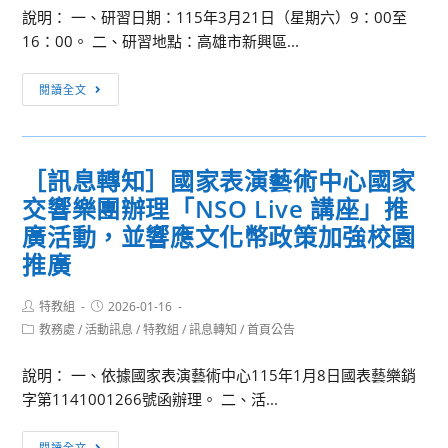
課
年
說明： 一、研習日期：115年3月21日（星期六）9：00至
程
12
16：00。 二、研習地點：高雄市新興區...
相
月
關
［訊
30
閱讀全文
資
息
日
訊
轉
原
知］
民
［訊息轉知］國家表演藝術中心國家
國
經
交響樂團辦理「NSO Live 講座」推
立
字
臺
廣活動，並響應文化幣政策加強校園
第
灣
11400628991
推廣
師
號
範
令
Post
Post
特教組
2026-01-16
author:
published:
大
修
Post
教務處
/
活動訊息
/
特教組
/
訊息轉知
/
首頁公告
category:
學
正
辦
發
說明： 一、依據國家表演藝術中心115年1月8日國表藝樂銷
理
布
字第1141001266號函辦理。 二、活...
115
之
［訊
年
「原
閱讀全文