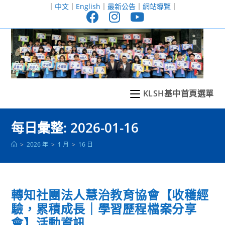
跳
｜
中文
｜
English
｜
最新公告
｜
網站導覽
｜
轉
至
主
要
內
容
KLSH基中首頁選單
每日彙整: 2026-01-16
>
2026 年
>
1 月
>
16 日
轉知社團法人慧治教育協會【收穫經
驗，累積成長｜學習歷程檔案分享
會】活動資訊