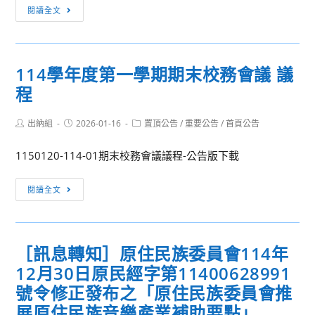
[訊
穫
閱讀全文
息
經
轉
驗，
知]
累
114學年度第一學期期末校務會議 議
實
積
程
踐
成
大
長
Post
Post
Post
出納組
2026-01-16
學
置頂公告
/
重要公告
/
首頁公告
｜
author:
published:
category:
高
學
1150120-114-01期末校務會議議程-公告版下載
雄
習
校
歷
114
閱讀全文
區
程
學
開
檔
年
設
案
度
之
分
［訊息轉知］原住民族委員會114年
第
「勞
享
12月30日原民經字第11400628991
一
動
會】
學
號令修正發布之「原住民族委員會推
部
活
期
展原住民族音樂產業補助要點」
勞
動