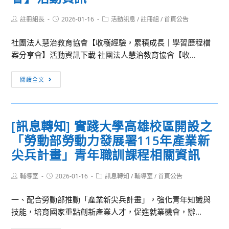
Post
Post
Post
註冊組長
2026-01-16
活動訊息
/
註冊組
/
首頁公告
author:
published:
category:
社團法人慧治教育協會【收穫經驗，累積成長｜學習歷程檔
案分享會】活動資訊下載 社團法人慧治教育協會【收...
轉
閱讀全文
知
社
團
[訊息轉知] 實踐大學高雄校區開設之
法
「勞動部勞動力發展署115年產業新
人
慧
尖兵計畫」青年職訓課程相關資訊
治
教
Post
Post
Post
輔導室
2026-01-16
訊息轉知
/
輔導室
/
首頁公告
author:
published:
category:
育
一、配合勞動部推動「產業新尖兵計畫」，強化青年知識與
協
技能，培育國家重點創新產業人才，促進就業機會，辦...
會
【收