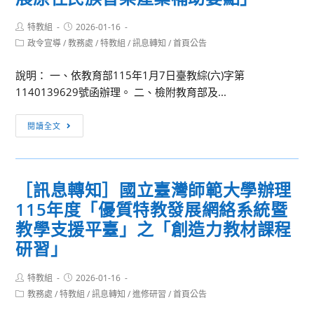
期
動
資
末
Post
Post
特教組
2026-01-16
力
訊
author:
published:
校
Post
政令宣導
/
教務處
/
特教組
/
訊息轉知
/
首頁公告
發
category:
務
展
會
說明： 一、依教育部115年1月7日臺教綜(六)字第
署
議
1140139629號函辦理。 二、檢附教育部及...
115
議
年
［訊
程
閱讀全文
產
息
業
轉
新
知］
尖
［訊息轉知］國立臺灣師範大學辦理
原
兵
115年度「優質特教發展網絡系統暨
住
計
民
教學支援平臺」之「創造力教材課程
畫」
族
研習」
青
委
年
員
Post
Post
特教組
2026-01-16
職
author:
published:
會
Post
教務處
/
特教組
/
訊息轉知
/
進修研習
/
首頁公告
訓
category:
114