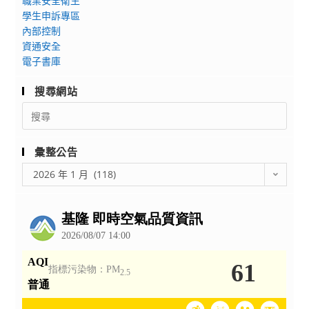
職業安全衛生
校
劃
學生申訴專區
園
辦
內部控制
推
資通安全
理
廣
電子書庫
「政
大
搜尋網站
鮮
Search
修」
for:
全
國
彙整公告
高
彙
2026 年 1 月 (118)
中
整
生
公
學
告
群
探
索
課
程