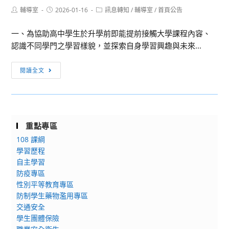
理
之
要
2026「長
Post
Post
Post
輔導室
2026-01-16
訊息轉知
/
輔導室
/
首頁公告
「NSO
「創
點」
author:
published:
category:
庚
Live
造
一、為協助高中學生於升學前即能提前接觸大學課程內容、
之
講
力
認識不同學門之學習樣貌，並探索自身學習興趣與未來...
星」
座」
教
寒
推
材
[訊
假
閱讀全文
廣
課
息
營
活
程
轉
隊
動，
研
知]
並
習」
國
響
重點專區
立
應
108 課綱
政
文
學習歷程
治
化
自主學習
大
幣
防疫專區
學
性別平等教育專區
政
115
防制學生藥物濫用專區
策
年
交通安全
加
度
學生團體保險
強
規