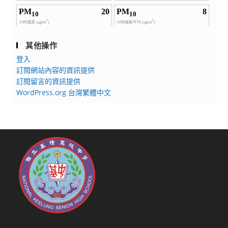
午
12
點
(星
其他操作
期
登入
五)
訂閱網站內容的資訊提供
前，
訂閱留言的資訊提供
至
WordPress.org 台灣繁體中文
人
事
室
洽
詢
報
名
資
訊。