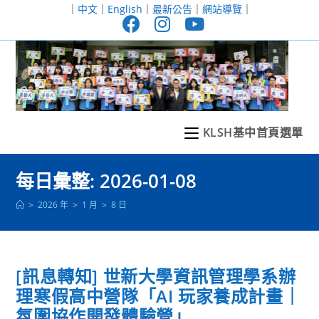
跳
｜
中文
｜
English
｜
最新公告
｜
網站導覽
｜
轉
至
主
要
內
容
KLSH基中首頁選單
每日彙整: 2026-01-08
>
2026 年
>
1 月
>
8 日
[訊息轉知] 世新大學資訊管理學系辦
理寒假高中營隊「AI 玩家養成計畫｜
氛圍協作開發體驗營」