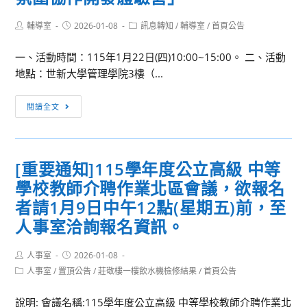
Post
Post
Post
輔導室
2026-01-08
訊息轉知
/
輔導室
/
首頁公告
author:
published:
category:
一、活動時間：115年1月22日(四)10:00~15:00。 二、活動
地點：世新大學管理學院3樓（...
[訊
閱讀全文
息
轉
知]
[重要通知]115學年度公立高級 中等
世
學校教師介聘作業北區會議，欲報名
新
大
者請1月9日中午12點(星期五)前，至
學
人事室洽詢報名資訊。
資
訊
Post
Post
人事室
2026-01-08
author:
published:
管
Post
人事室
/
置頂公告
/
莊敬樓一樓飲水機檢修結果
/
首頁公告
category:
理
學
說明: 會議名稱:115學年度公立高級 中等學校教師介聘作業北