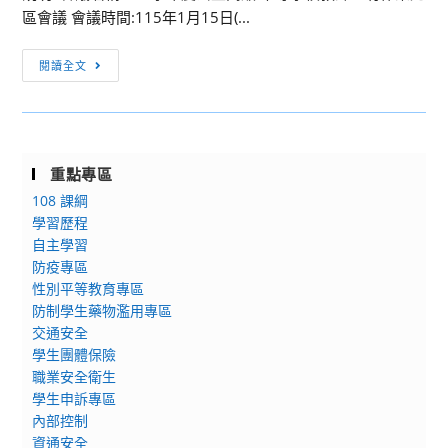
系
區會議 會議時間:115年1月15日(...
辦
[重
理
閱讀全文
要
寒
通
假
知]115
高
學
中
重點專區
年
營
108 課綱
度
隊
學習歷程
公
「AI
自主學習
立
玩
防疫專區
高
家
性別平等教育專區
級
養
防制學生藥物濫用專區
中
成
交通安全
等
計
學生團體保險
學
畫
職業安全衛生
校
｜
學生申訴專區
教
內部控制
氛
資通安全
師
圍