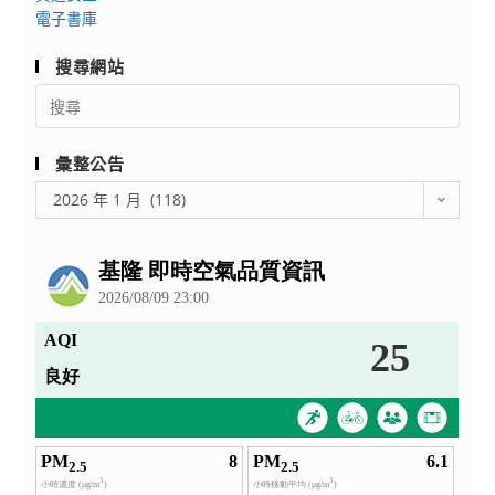
電子書庫
介
協
聘
作
搜尋網站
作
開
Search
業
發
for:
北
體
區
驗
彙整公告
會
營」
彙
2026 年 1 月 (118)
議，
整
欲
公
報
告
名
者
請
1
月
9
日
中