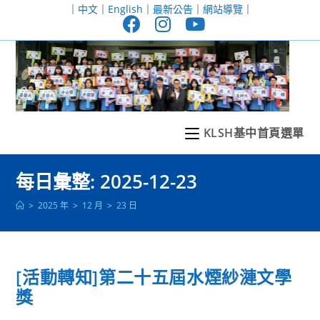
跳
｜
中文
｜
English
｜
最新公告
｜
網站導覽
｜
轉
至
主
要
內
容
KLSH基中首頁選單
每日彙整: 2025-12-23
>
2025 年
>
12 月
>
23 日
[活動轉知]第二十五屆水煙紗漣文學
獎