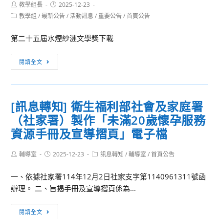
Post
Post
教學組長
2025-12-23
author:
published:
Post
教學組
/
最新公告
/
活動訊息
/
重要公告
/
首頁公告
category:
第二十五屆水煙紗漣文學獎下載
[活
閱讀全文
動
轉
知]
[訊息轉知] 衛生福利部社會及家庭署
第
（社家署）製作「未滿20歲懷孕服務
二
十
資源手冊及宣導摺頁」電子檔
五
屆
Post
Post
Post
輔導室
2025-12-23
訊息轉知
/
輔導室
/
首頁公告
author:
published:
category:
水
一、依據社家署114年12月2日社家支字第1140961311號函
煙
辦理。 二、旨揭手冊及宣導摺頁係為...
紗
漣
[訊
文
閱讀全文