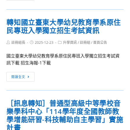
息
學
轉
獎
知]
轉知國立臺東大學幼兒教育學系原住
衛
民專班入學獨立招生考試資訊
生
福
Post
Post
Post
註冊組長
利
2025-12-23
升學資訊
/
註冊組
/
首頁公告
author:
published:
category:
部
國立臺東大學幼兒教育學系原住民專班入學獨立招生考試資
社
訊下載 招生海報-1下載
會
及
轉
閱讀全文
家
知
庭
國
署
立
（社
［訊息轉知］普通型高級中等學校音
臺
家
樂學科中心「114學年度全國教師教
東
署）
大
學增能研習-科技輔助自主學習」實施
製
學
計畫
作