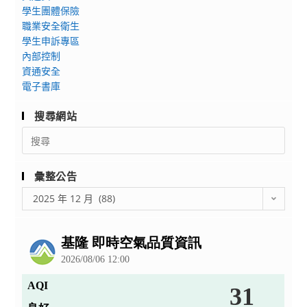
校
資
學生團體保險
檔
音
訊
職業安全衛生
樂
學生申訴專區
學
內部控制
資通安全
科
電子書庫
中
心
搜尋網站
「114
Search
學
for:
年
度
彙整公告
全
彙
2025 年 12 月 (88)
國
整
教
公
師
告
教
學
增
能