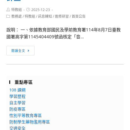
幼
「未
兒
Post
Post
特教組
2025-12-23
滿
author:
published:
教
Post
教務處
/
特教組
/
訊息轉知
/
進修研習
/
首頁公告
20
category:
育
歲
學
說明： 一、依據教育部國民及學前教育署114年8月7日臺教
懷
系
國署高字第1145404409號函核定「音...
孕
原
服
［訊
住
閱讀全文
務
息
民
資
轉
專
源
知］
班
手
普
入
冊
重點專區
通
學
及
108 課綱
型
獨
宣
學習歷程
高
立
導
自主學習
級
招
摺
防疫專區
中
生
頁」
性別平等教育專區
等
考
防制學生藥物濫用專區
電
學
試
交通安全
子