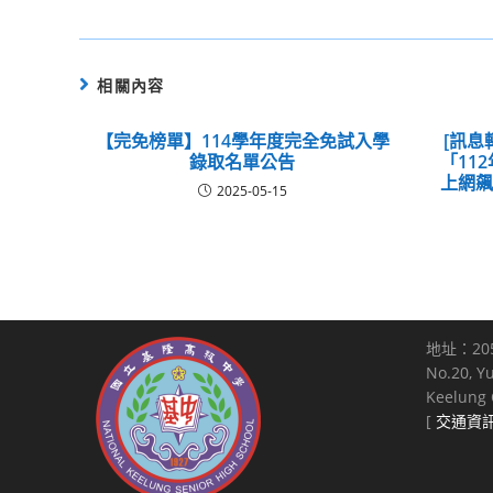
相關內容
【完免榜單】114學年度完全免試入學
[訊息
錄取名單公告
「11
上網
2025-05-15
地址：20
No.20, Y
Keelung C
[
交通資