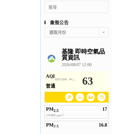
Search
for:
彙整公告
彙
選取月份
整
公
告