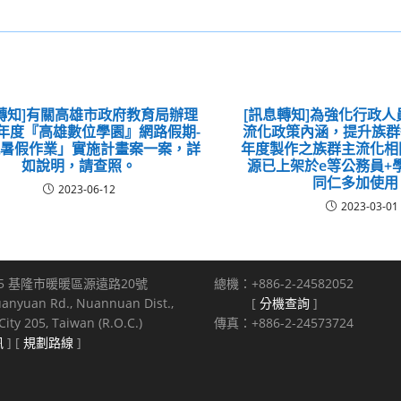
轉知]有關高雄市政府教育局辦理
[訊息轉知]為強化行政
2年度『高雄數位學園』網路假期-
流化政策內涵，提升族群
飆暑假作業」實施計畫案一案，詳
年度製作之族群主流化相
如說明，請查照。
源已上架於e等公務員+
同仁多加使用
2023-06-12
2023-03-01
5 基隆市暖暖區源遠路20號
總機：+886-2-24582052
uanyuan Rd., Nuannuan Dist.,
[
分機查詢
]
ity 205, Taiwan (R.O.C.)
傳真：+886-2-24573724
訊
] [
規劃路線
]