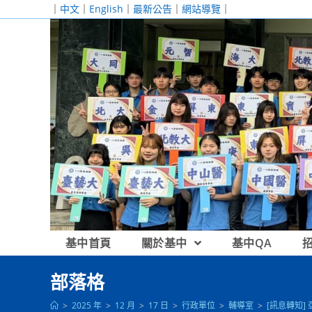
跳
｜
中文
｜
English
｜
最新公告
｜
網站導覽
｜
轉
至
主
要
內
容
基中首頁
關於基中
基中QA
部落格
>
2025 年
>
12 月
>
17 日
>
行政單位
>
輔導室
>
[訊息轉知]