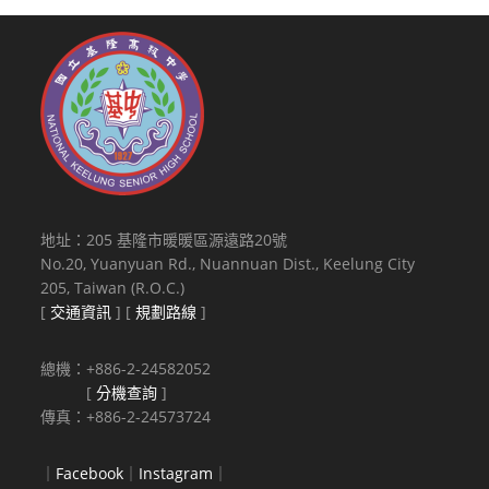
地址：205 基隆市暖暖區源遠路20號
No.20, Yuanyuan Rd., Nuannuan Dist., Keelung City
205, Taiwan (R.O.C.)
[
交通資訊
] [
規劃路線
]
總機：+886-2-24582052
[
分機查詢
]
傳真：+886-2-24573724
｜
Facebook
｜
Instagram
｜