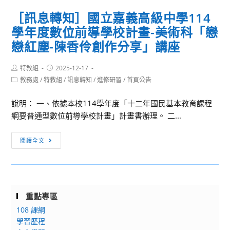
知］
報
助
［訊息轉知］國立嘉義高級中學114
基
全
學年度數位前導學校計畫-美術科「戀
隆
國
市
戀紅塵-陳香伶創作分享」講座
公
政
務
府
Post
Post
特教組
2025-12-17
人
author:
published:
「基
Post
教務處
/
特教組
/
訊息轉知
/
進修研習
/
首頁公告
員、
category:
隆
教
說明： 一、依據本校114學年度「十二年國民基本教育課程
市
育
綱要普通型數位前導學校計畫」計畫書辦理。 二...
114
人
學
員
［訊
年
閱讀全文
及
息
度
軍
轉
藝
警
知］
文
人
國
競
員
重點專區
立
賽
參
108 課綱
嘉
聯
加
學習歷程
義
合