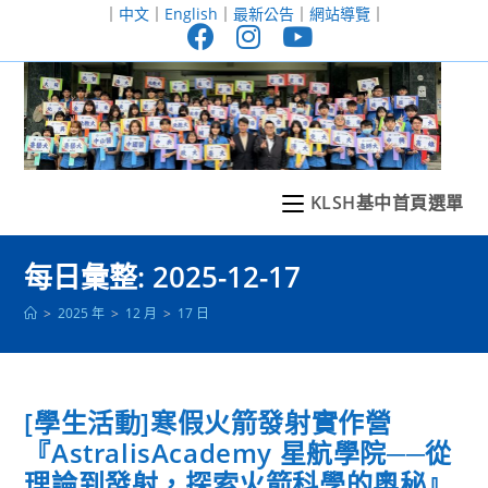
跳
｜
中文
｜
English
｜
最新公告
｜
網站導覽
｜
轉
至
主
要
內
容
KLSH基中首頁選單
每日彙整: 2025-12-17
>
2025 年
>
12 月
>
17 日
[學生活動]寒假火箭發射實作營
『AstralisAcademy 星航學院──從
理論到發射，探索火箭科學的奧秘』