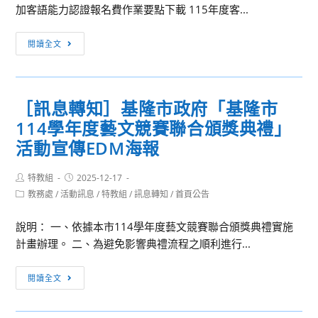
學
加客語能力認證報名費作業要點下載 115年度客...
年
度
[訊
閱讀全文
藝
息
文
轉
競
知]
［訊息轉知］基隆市政府「基隆市
賽
客
聯
114學年度藝文競賽聯合頒獎典禮」
家
合
委
活動宣傳EDM海報
頒
員
獎
會
Post
Post
特教組
2025-12-17
author:
published:
典
訂
Post
教務處
/
活動訊息
/
特教組
/
訊息轉知
/
首頁公告
category:
禮」
定
活
說明： 一、依據本市114學年度藝文競賽聯合頒獎典禮實施
「客
動
計畫辦理。 二、為避免影響典禮流程之順利進行...
家
宣
委
［訊
傳
員
閱讀全文
息
EDM
會
轉
海
補