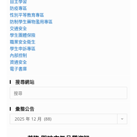
客
自主學習
高
頒
語
防疫專區
級
獎
能
性別平等教育專區
中
典
防制學生藥物濫用專區
力
學
禮」
交通安全
認
114
活
學生團體保險
證
學
職業安全衛生
動
報
年
學生申訴專區
宣
名
度
內部控制
傳
費
資通安全
數
EDM
作
電子書庫
位
海
業
前
報
要
搜尋網站
導
點」
Search
學
規
for:
校
定，
計
彙整公告
並
畫-
彙
自
2025 年 12 月 (88)
美
整
114
術
公
年
科
告