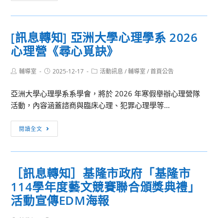
要
營
公
『AstralisAcademy
告]
星
[訊息轉知] 亞洲大學心理學系 2026
周
航
心理營《尋心覓訣》
知
學
「身
院
Post
Post
Post
輔導室
2025-12-17
心
活動訊息
/
輔導室
/
首頁公告
──
author:
published:
category:
調
從
亞洲大學心理學系系學會，將於 2026 年寒假舉辦心理營隊
適
理
活動，內容涵蓋諮商與臨床心理、犯罪心理學等...
假」
論
請
到
[訊
閱讀全文
假
發
息
作
射，
轉
業，
探
知]
請
［訊息轉知］基隆市政府「基隆市
索
亞
依
火
114學年度藝文競賽聯合頒獎典禮」
洲
規
箭
大
活動宣傳EDM海報
定
科
學
事
學