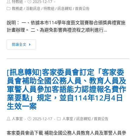
心
Post
Post
特教組
2025-12-17
項
author:
published:
的
理
Post
教務處
/
活動訊息
/
特教組
/
訊息轉知
/
首頁公告
辦
category:
奧
學
理。
秘』
說明： 一、依據本市114學年度藝文競賽聯合頒獎典禮實施
系
計畫辦理。 二、為避免影響典禮流程之順利進行...
2026
心
［訊
理
閱讀全文
息
營
轉
《尋
知］
心
[訊息轉知]客家委員會訂定「客家委
基
覓
員會補助全國公務人員、教育人員及
隆
訣》
市
軍警人員參加客語能力認證報名費作
政
業要點」規定，並自114年12月4日
府
生效一案
「基
隆
Post
Post
Post
人事室
2025-12-17
人事室
/
訊息轉知
/
首頁公告
市
author:
published:
category:
114
客家委員會函下載 補助全國公務人員教育人員及軍警人員參