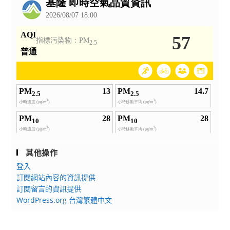
12
「戀
月
戀
4
紅
日
塵-
生
陳
效
香
一
伶
案
創
作
分
享」
講
其他操作
座
登入
訂閱網站內容的資訊提供
訂閱留言的資訊提供
WordPress.org 台灣繁體中文