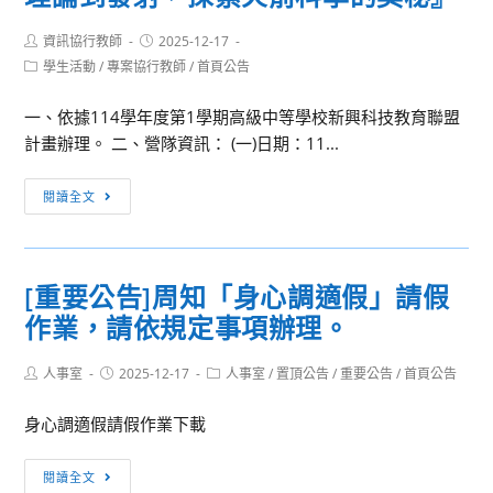
Post
Post
資訊協行教師
2025-12-17
author:
published:
Post
學生活動
/
專案協行教師
/
首頁公告
category:
一、依據114學年度第1學期高級中等學校新興科技教育聯盟
計畫辦理。 二、營隊資訊： (一)日期：11...
[學
閱讀全文
生
活
動]
[重要公告]周知「身心調適假」請假
寒
作業，請依規定事項辦理。
假
火
Post
Post
Post
人事室
2025-12-17
箭
人事室
/
置頂公告
/
重要公告
/
首頁公告
author:
published:
category:
發
身心調適假請假作業下載
射
實
[重
閱讀全文
作