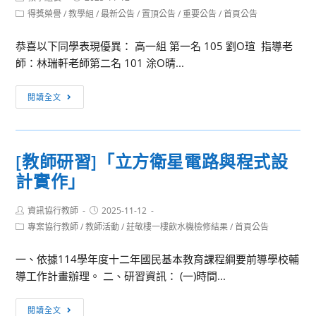
author:
published:
Post
得獎榮譽
/
教學組
/
最新公告
/
置頂公告
/
重要公告
/
首頁公告
一
category:
高
恭喜以下同學表現優異： 高一組 第一名 105 劉O瑄 指導老
二
師：林瑞軒老師第二名 101 涂O晴...
英
語
[得
閱讀全文
閱
獎
讀
榮
比
譽]114
賽
[教師研習]「立方衛星電路與程式設
學
成
計實作」
年
績
度
揭
Post
Post
資訊協行教師
國
2025-11-12
曉
author:
published:
Post
專案協行教師
/
教師活動
/
莊敬樓一樓飲水機檢修結果
/
首頁公告
語
category:
文
一、依據114學年度十二年國民基本教育課程綱要前導學校輔
作
導工作計畫辦理。 二、研習資訊： (一)時間...
文
比
[教
閱讀全文
賽