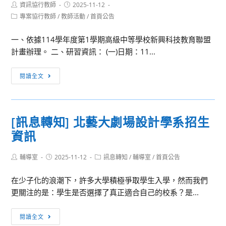
Post
Post
資訊協行教師
2025-11-12
author:
published:
Post
專案協行教師
/
教師活動
/
首頁公告
category:
一、依據114學年度第1學期高級中等學校新興科技教育聯盟
計畫辦理。 二、研習資訊： (一)日期：11...
[教
閱讀全文
師
活
動]
[訊息轉知] 北藝大劇場設計學系招生
「國
資訊
家
太
Post
Post
Post
輔導室
2025-11-12
空
訊息轉知
/
輔導室
/
首頁公告
author:
published:
category:
中
在少子化的浪潮下，許多大學積極爭取學生入學，然而我們
心
更關注的是：學生是否選擇了真正適合自己的校系？是...
(TASA)
參
[訊
閱讀全文
訪」