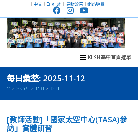
跳
｜
中文
｜
English
｜
最新公告
｜
網站導覽
｜
轉
至
主
要
內
容
KLSH基中首頁選單
每日彙整: 2025-11-12
>
2025 年
>
11 月
>
12 日
[教師活動]「國家太空中心(TASA)參
訪」實體研習