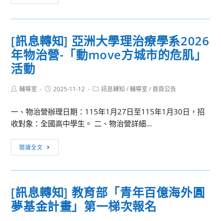
師
成
研
績
習]
揭
[訊息轉知] 亞洲大學理治療學系2026
「立
曉
年物治營-「動move方城市的危肌」
方
衛
活動
星
電
Post
Post
Post
輔導室
2025-11-12
訊息轉知
/
輔導室
/
首頁公告
author:
published:
category:
路
一、物治營辦理日期：115年1月27日至115年1月30日，招
與
收對象：全國高中學生。 二、物治營詳細...
程
式
[訊
設
閱讀全文
息
計
轉
實
知]
作」
[訊息轉知] 教育部「青年百億海外圓
亞
夢基金計畫」第一梯次報名
洲
大