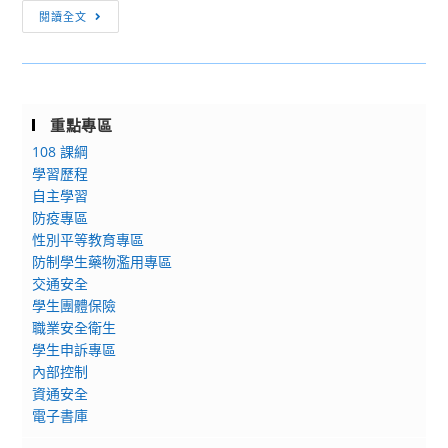
轉
夢
閱讀全文
活
知
基
動
115
金
學
計
年
畫」
重點專區
度
第
108 課綱
離
一
學習歷程
島
梯
自主學習
地
次
防疫專區
區
報
性別平等教育專區
及
名
防制學生藥物濫用專區
原
交通安全
住
學生團體保險
民
職業安全衛生
高
學生申訴專區
級
內部控制
資通安全
中
電子書庫
等
學