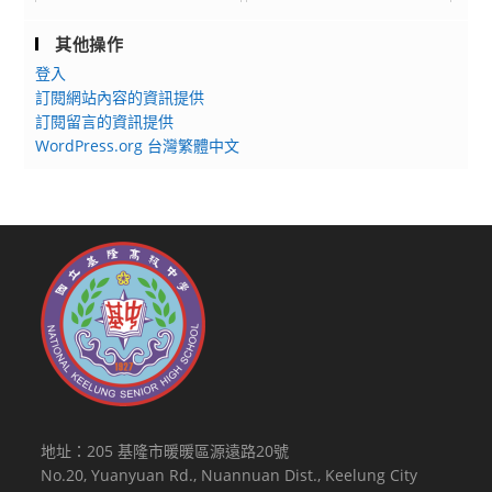
聯
合
其他操作
保
登入
送
訂閱網站內容的資訊提供
甄
訂閱留言的資訊提供
試
WordPress.org 台灣繁體中文
招
生
簡
章
資
訊
地址：205 基隆市暖暖區源遠路20號
No.20, Yuanyuan Rd., Nuannuan Dist., Keelung City