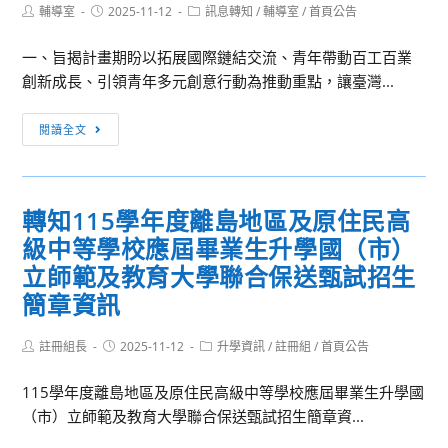
Post
Post
Post
輔導室
2025-11-12
學
訊息轉知
/
輔導室
/
首頁公告
author:
published:
category:
理
一、旨揭計畫期盼以拓展國際鏈結交流、青年帶動百工百業
治
創新成長、引領青年多元創意行動為推動重點，讓臺灣...
療
學
[訊
閱讀全文
系
息
2026
轉
年
知]
物
轉知115學年度離島地區及原住民高
教
治
級中等學校應屆畢業生升學國（市）
育
營-
部
立師範及教育大學聯合保送甄試招生
「動
「青
簡章資訊
move
年
方
百
Post
Post
Post
註冊組長
2025-11-12
升學資訊
/
註冊組
/
首頁公告
城
author:
published:
category:
億
市
海
115學年度離島地區及原住民高級中等學校應屆畢業生升學國
的
外
（市）立師範及教育大學聯合保送甄試招生簡章資...
危
圓
肌」