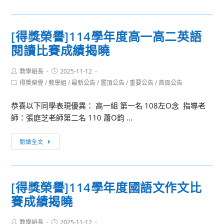
息
實
轉
體
知]
研
[得獎榮譽]114學年度高一高二英語
北
習
閱讀比賽成績揭曉
藝
大
Post
Post
教學組長
劇
2025-11-12
author:
published:
Post
得獎榮譽
/
教學組
/
最新公告
/
置頂公告
/
重要公告
/
首頁公告
場
category:
設
恭喜以下同學表現優異： 高一組 第一名 108左O念 指導老
計
師：張庭芝老師第二名 110 蕭O鈞 ...
學
系
[得
閱讀全文
招
獎
生
榮
資
譽]114
訊
[得獎榮譽]114學年度國語文作文比
學
賽成績揭曉
年
度
Post
Post
教學組長
高
2025-11-12