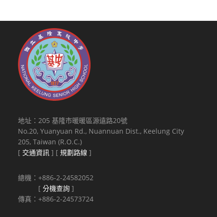
地址：205 基隆市暖暖區源遠路20號
No.20, Yuanyuan Rd., Nuannuan Dist., Keelung City
205, Taiwan (R.O.C.)
[
交通資訊
] [
規劃路線
]
總機：+886-2-24582052
[
分機查詢
]
傳真：+886-2-24573724