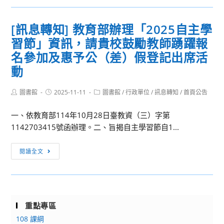
入
轉
學
學
知]
特
招
[訊息轉知] 教育部辦理「2025自主學
114
殊
生
習節」資訊，請貴校鼓勵教師踴躍報
年
選
資
資
名參加及惠予公（差）假登記出席活
才
訊
訊
招
動
月
生
臺
資
Post
Post
Post
圖書館
2025-11-11
圖書館
/
行政單位
/
訊息轉知
/
首頁公告
author:
published:
category:
灣
訊
教
一、依教育部114年10月28日臺教資（三）字第
育
1142703415號函辦理。二、旨揭自主學習節自1...
科
[訊
技
閱讀全文
息
展
轉
【教
知]
育
教
聯
重點專區
育
合
108 課綱
部
展