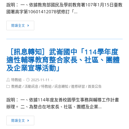
館
說明： 一、依據教育部國民及學前教育署107年1月15日臺教
「113
國署高字第1060141207B號修訂「...
至
［訊
114
閱讀全文
息
藝
轉
術
知］
資
［訊息轉知］武崙國中「114學年度
教
源
適性輔導教育整合家長、社區、團體
育
服
部
及企業宣導活動」
務
國
與
民
推
Post
Post
特教組
2025-11-11
author:
published:
及
Post
廣
教務處
/
活動訊息
/
特教組
/
訊息轉知
/
進修研習
/
首頁公告
category:
學
計
說明： 一、依據114年度友善校園學生事務與輔導工作計畫
前
畫
辦理。 二、為整合在地家長、社區、團體及企業...
教
之
育
研
［訊
署
閱讀全文
習
息
普
課