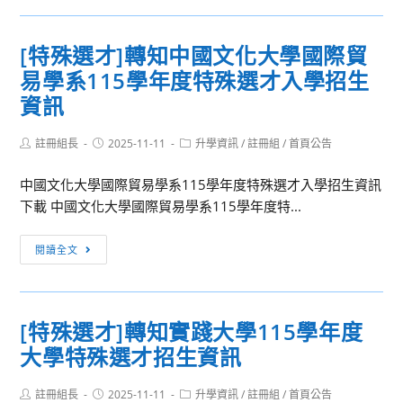
轉
通
程」
知］
型
[特殊選才]轉知中國文化大學國際貿
武
高
易學系115學年度特殊選才入學招生
崙
級
國
資訊
中
中
等
「114
Post
Post
Post
註冊組長
2025-11-11
升學資訊
/
註冊組
/
首頁公告
學
author:
published:
category:
學
校
中國文化大學國際貿易學系115學年度特殊選才入學招生資訊
年
藝
下載 中國文化大學國際貿易學系115學年度特...
度
術
適
生
[特
性
閱讀全文
活
殊
輔
學
選
導
科
才]
教
中
[特殊選才]轉知實踐大學115學年度
轉
育
心
大學特殊選才招生資訊
知
整
「身
中
合
體、
Post
Post
Post
註冊組長
國
2025-11-11
升學資訊
/
註冊組
/
首頁公告
家