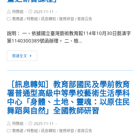
Post
Post
特教組
2025-11-11
author:
published:
Post
教務處
/
特教組
/
訊息轉知
/
進修研習
/
首頁公告
category:
說明： 一、依據國立臺灣藝術教育館114年10月30日藝演字
第1140300389號函辦理。 二、檢...
［訊
閱讀全文
息
轉
知］
［訊息轉知］教育部國民及學前教育
國
署普通型高級中等學校藝術生活學科
立
臺
中心「身體、土地、靈魂：以原住民
灣
舞蹈與自然」全國教師研習
藝
術
Post
Post
特教組
2025-11-11
author:
published:
教
Post
教務處
/
特教組
/
訊息轉知
/
進修研習
/
首頁公告
category:
育