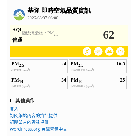
躍
觀
公
報
告
名
參
加
及
惠
予
公
（差）
假
登
記
出
其他操作
席
登入
活
訂閱網站內容的資訊提供
動
訂閱留言的資訊提供
WordPress.org 台灣繁體中文