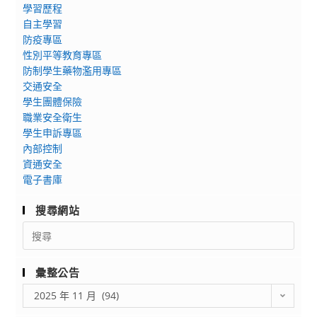
學習歷程
辦
區】
自主學習
理
展
防疫專區
「2025
示
性別平等教育專區
自
活
防制學生藥物濫用專區
主
動
交通安全
學
於
學生團體保險
習
臺
職業安全衛生
節」
北
學生申訴專區
資
內部控制
展
資通安全
訊，
出，
電子書庫
請
請
貴
鼓
搜尋網站
校
勵
Search
鼓
師
for:
勵
生
教
前
彙整公告
師
往
彙
2025 年 11 月 (94)
踴
參
整