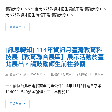
土
author:
published:
category:
文
長、
地、
實踐大學115學年度大學特殊選才招生資訊下載 實踐大學115
化
社
靈
大學特殊選才招生海報下載 實踐大學115...
大
區、
魂：
學
團
以
[特
閱讀全文
國
體
原
殊
際
及
住
選
貿
企
民
才]
易
業
[訊息轉知] 114年資訊月臺灣教育科
舞
轉
學
宣
蹈
技展【教育聯合展區】展示活動於臺
知
系
導
與
實
北展出，請鼓勵師生前往參觀
115
活
自
踐
學
動」
然」
大
Post
Post
Post
圖書館
2025-11-11
圖書館
/
行政單位
/
訊息轉知
/
首頁公告
年
author:
published:
category:
全
學
度
國
一、依據台北市電腦商業同業公會114年11月3日電會字第
115
特
教
1140011540號函辦理。二、本部於11...
學
殊
師
年
選
[訊
研
度
閱讀全文
才
息
習
大