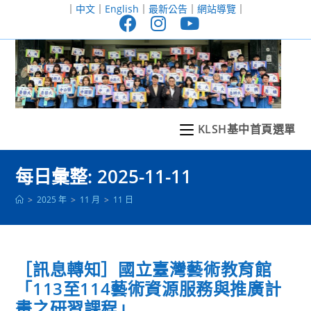
跳
｜
中文
｜
English
｜
最新公告
｜
網站導覽
｜
轉
至
主
要
內
容
KLSH基中首頁選單
每日彙整: 2025-11-11
>
2025 年
>
11 月
>
11 日
［訊息轉知］國立臺灣藝術教育館
「113至114藝術資源服務與推廣計
畫之研習課程」