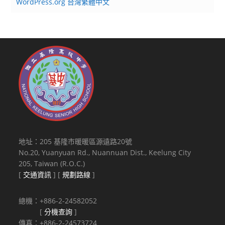
WordPress.org 台灣繁體中文
地址：205 基隆市暖暖區源遠路20號
No.20, Yuanyuan Rd., Nuannuan Dist., Keelung City
205, Taiwan (R.O.C.)
[
交通資訊
] [
規劃路線
]
總機：+886-2-24582052
[
分機查詢
]
傳真：+886-2-24573724