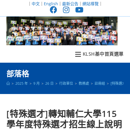
跳
｜
中文
｜
English
｜
最新公告
｜
網站導覽
｜
轉
至
主
要
內
容
KLSH基中首頁選單
部落格
>
2025 年
>
9 月
>
26 日
>
行政單位
>
教務處
>
註冊組
>
[特殊選才]
[特殊選才]轉知輔仁大學115
學年度特殊選才招生線上說明