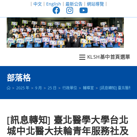
跳
｜
中文
｜
English
｜
最新公告
｜
網站導覽
｜
轉
至
主
要
內
容
KLSH基中首頁選單
部落格
>
2025 年
>
9 月
>
25 日
>
行政單位
>
輔導室
>
[訊息轉知] 臺北醫
[訊息轉知] 臺北醫學大學台北
城中北醫大扶輪青年服務社及