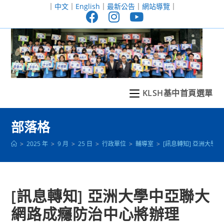
跳
｜
中文
｜
English
｜
最新公告
｜
網站導覽
｜
轉
至
主
要
內
容
KLSH基中首頁選單
部落格
>
2025 年
>
9 月
>
25 日
>
行政單位
>
輔導室
>
[訊息轉知] 亞洲大學
[訊息轉知] 亞洲大學中亞聯大
網路成癮防治中心將辦理