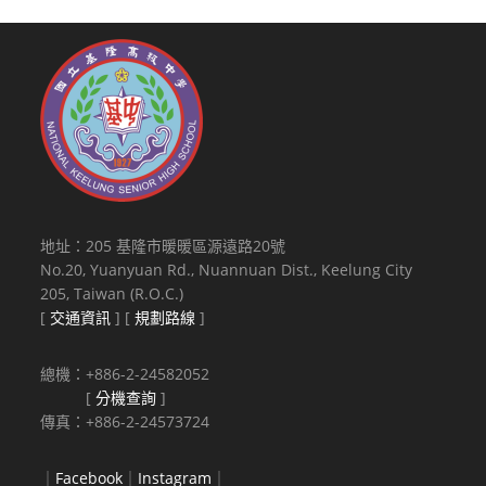
地址：205 基隆市暖暖區源遠路20號
No.20, Yuanyuan Rd., Nuannuan Dist., Keelung City
205, Taiwan (R.O.C.)
[
交通資訊
] [
規劃路線
]
總機：+886-2-24582052
[
分機查詢
]
傳真：+886-2-24573724
｜
Facebook
｜
Instagram
｜