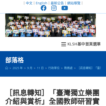
跳
｜
中文
｜
English
｜
最新公告
｜
網站導覽
｜
轉
至
主
要
內
容
KLSH基中首頁選單
部落格
>
2025 年
>
9 月
>
11 日
>
行政單位
>
教務處
>
［訊息轉知］「臺灣獨
［訊息轉知］「臺灣獨立樂團
介紹與賞析」全國教師研習實