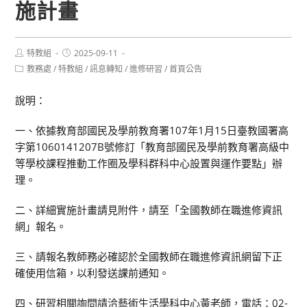
施計畫
Post
Post
特教組
2025-09-11
author:
published:
Post
教務處
/
特教組
/
訊息轉知
/
進修研習
/
首頁公告
category:
說明：
一、依據教育部國民及學前教育署107年1月15日臺教國署高
字第1060141207B號修訂「教育部國民及學前教育署高級中
等學校課程推動工作圈及學科群科中心設置與運作要點」辦
理。
二、詳細實施計畫請見附件，請至「全國教師在職進修資訊
網」報名。
三、請報名教師務必確認於全國教師在職進修資訊網留下正
確使用信箱，以利發送課前通知。
四、研習相關詢問請洽藝術生活學科中心黃老師，電話：02-