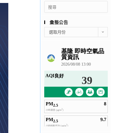
Search
for:
彙整公告
彙
選取月份
整
公
告