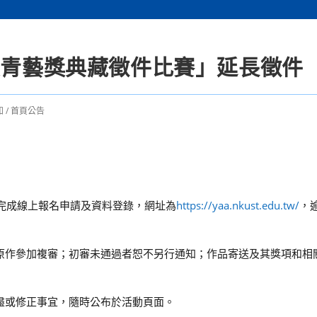
大青藝獎典藏徵件比賽」延長徵件
知
/
首頁公告
0止，完成線上報名申請及資料登錄，網址為
https://yaa.nkust.edu.tw/
，
送原作參加複審；初審未通過者恕不另行通知；作品寄送及其獎項和相
未盡或修正事宜，隨時公布於活動頁面。