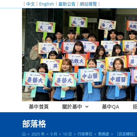
跳
｜
中文
｜
English
｜
最新公告
｜
網站導覽
｜
轉
至
主
要
內
容
基中首頁
關於基中
基中QA
部落格
>
2025 年
>
9 月
>
10 日
>
行政單位
>
教務處
>
［訊息轉知］