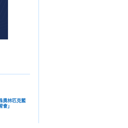
特殊奧林匹克籃
習會」