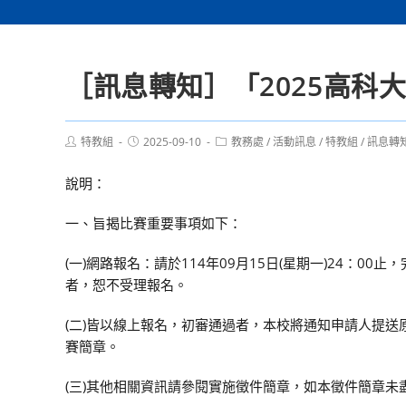
［訊息轉知］「2025高科
Post
Post
Post
特教組
2025-09-10
教務處
/
活動訊息
/
特教組
/
訊息轉
author:
published:
category:
說明：
一、旨揭比賽重要事項如下：
(一)網路報名：請於114年09月15日(星期一)24：0
者，恕不受理報名。
(二)皆以線上報名，初審通過者，本校將通知申請人提
賽簡章。
(三)其他相關資訊請參閱實施徵件簡章，如本徵件簡章