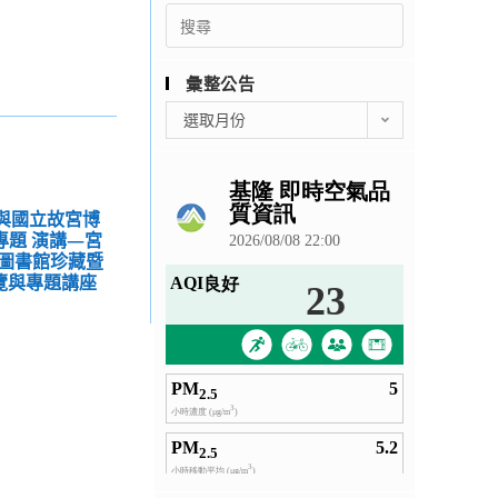
Search
for:
彙整公告
彙
選取月份
整
公
告
心與國立故宮博
專題 演講—宮
圖書館珍藏暨
覽與專題講座