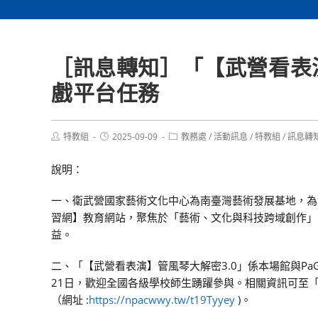
［訊息轉知］「【武營看表演
戲平台任務
Post
Post
Post
特教組
2025-09-09
教務處
/
活動訊息
/
特教組
/
訊息轉
author:
published:
category:
說明：
一、衛武營國家藝術文化中心為南臺灣藝術發展基地，為
習網】教育網站，聚焦於「藝術、文化與科技跨域創作」
益。
二、「【武營看表演】管風琴大解密3.0」係本場館與Pa
21日，歡迎全國各級學校師生踴躍參與。相關資訊可至「衛
（網址 :
https://npacwwy.tw/t19Tyyey
)。