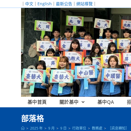
跳
｜
中文
｜
English
｜
最新公告
｜
網站導覽
｜
轉
至
主
要
內
容
基中首頁
關於基中
基中QA
部落格
>
2025 年
>
9 月
>
9 日
>
行政單位
>
教務處
>
［訊息轉知］「