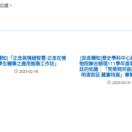
公誼。
轉知]「正念與情緒智慧-正念在情
[訊息轉知]歷史學科中
學生輔導之應用進階工作坊」
物院聯合辦理111學年度
廷的知識：「梵蒂岡宗座
2025-02-18
明清宮廷 藏書特展」導
2023-03-31