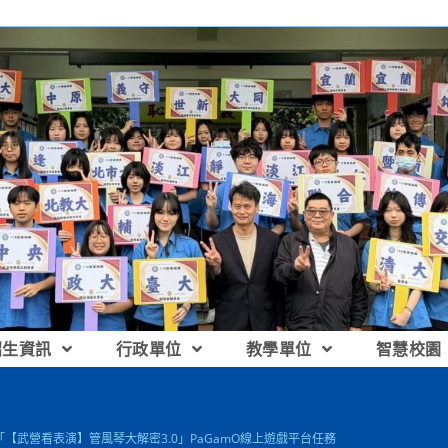
招生資訊
行政單位
教學單位
智慧校園
【武營看表演】管風琴大解密3.0」PaGamO線上遊戲平台任務