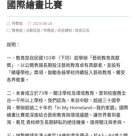
國際繪畫比賽
Post
Post
特教組
2025-08-28
author:
published:
Post
教務處
/
活動訊息
/
特教組
/
訊息轉知
/
首頁公告
category:
說明：
一、教育部自民國103年（下同）起舉辦「藝術教育貢獻
獎」，以公開表揚長期投注藝術教育卓有貢獻者，並設有
「績優學校」獎項，鼓勵各級學校持續投入藝術教育，備受
各界敬重。
二、本會成立於73年，關注學校及環境教育，曾到校服務全
台一千所以上學校。我們認為，來自中歐，超過三十國參
與、舉辦超過二十年的「In My Homeland—我的家園」國際
繪畫比賽是深度結合藝術教育與環境議題，讓世界看到臺
灣、看見 貴校師生長期耕耘的絕佳機會，值得關注與參與。
三、誠摯邀請年滿 6歲至18歲的青年學子，於A3、B4或八開