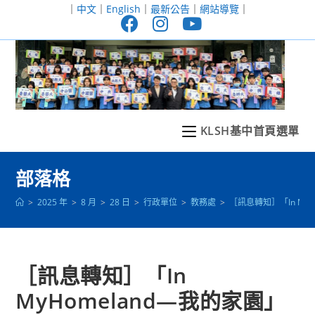
跳
｜
中文
｜
English
｜
最新公告
｜
網站導覽
｜
轉
至
主
要
內
容
KLSH基中首頁選單
部落格
>
2025 年
>
8 月
>
28 日
>
行政單位
>
教務處
>
［訊息轉知］「In My
［訊息轉知］「In
MyHomeland—我的家園」