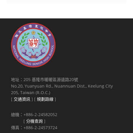
地址：205 基隆市暖暖區源遠路20號
No.20, Yuanyuan Rd., Nuannuan Dist., Keelung City
205, Taiwan (R.O.C.)
[
交通資訊
] [
規劃路線
]
總機：+886-2-24582052
[
分機查詢
]
傳真：+886-2-24573724