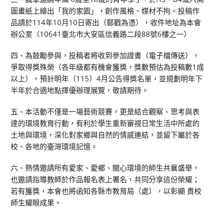
圖畫紙上繪出「我的家園」，創作風格、媒材不拘。投稿作
品請於114年10月10日寄出（郵戳為憑），收件地址為本會
辦公室（10641臺北市大安區信義路二段88號6樓之一）
四、為鼓勵參與，投稿者將收到參加證書（電子檔傳送），
爭取得獎殊榮（各年級都有機會獲獎，獎數預估為投稿數1成
以上），預計明年（115）4月公告得獎名單，並規劃明年下
半年於合適地點擇優辦理展覽，敬請期待。
五、本活動不僅是一場藝術競賽，更是結合觀察、思考與表
達的環境教育行動，有利於學生重新審視日常生活中所處的
土地與環境，深化對家鄉與自然的情感連結，並留下屬於各
校、各地的臺灣環境記憶。
六、熱情邀請所有愛家、愛鄉、關心環境的師生共襄盛舉，
也邀請指導教師於作品報名表上署名，共同分享這份榮耀；
若有獲獎，本會也將函知各縣市教育局（處），以彰顯 貴校
師生耀眼成果。