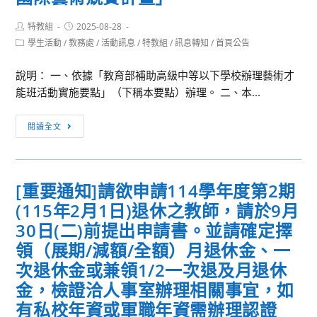
Post
Post
特教組
2025-08-28
author:
published:
Post
學生活動
/
教務處
/
活動訊息
/
特教組
/
訊息轉知
/
首頁公告
category:
說明： 一、依據「教育部補助高級中等以下學校辦理藝術才
能班活動實施要點」（下稱本要點）辦理。 二、本...
［訊
閱讀全文
息
轉
知］
[重要通知]請欲申請114學年度第2期
教
(115年2月1日)退休之教師，請於9月
育
部
30日(二)前提出申請書。並請確定擇
114
領（展期/減額/全額）月退休金、一
年
次退休金或兼領1/2一次退及月退休
「推
金，檢證洽人事室辦理相關事宜，如
動
有私校年資或軍職年資需辦理認證
高