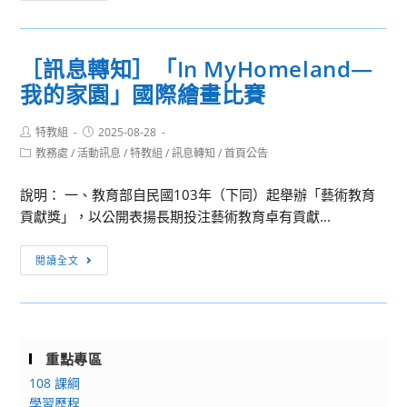
立
第
術
基
2
競
隆
期
［訊息轉知］「In MyHomeland—
賽
高
(115
計
我的家園」國際繪畫比賽
級
年
畫」
中
2
Post
Post
特教組
2025-08-28
學
月
author:
published:
Post
教務處
/
活動訊息
/
特教組
/
訊息轉知
/
首頁公告
開
1
category:
放
日)
說明： 一、教育部自民國103年（下同）起舉辦「藝術教育
民
退
貢獻獎」，以公開表揚長期投注藝術教育卓有貢獻...
眾
休
入
之
［訊
閱讀全文
校
教
息
運
師，
轉
動
請
知］
時
於
「In
間
重點專區
9
MyHomeland
公
月
108 課綱
—
告
學習歷程
30