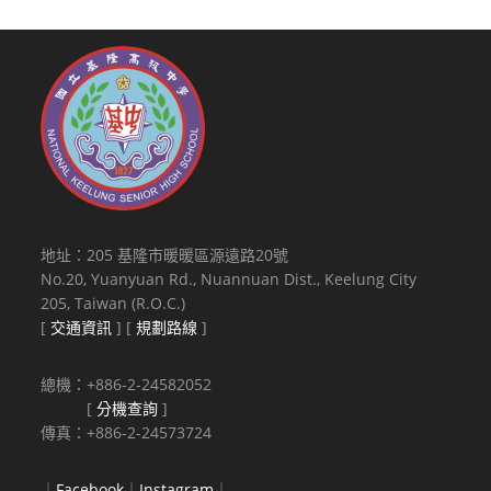
月
退
休
金，
檢
證
洽
人
事
室
地址：205 基隆市暖暖區源遠路20號
辦
No.20, Yuanyuan Rd., Nuannuan Dist., Keelung City
理
205, Taiwan (R.O.C.)
[
交通資訊
] [
規劃路線
]
相
關
事
總機：+886-2-24582052
宜，
[
分機查詢
]
傳真：+886-2-24573724
如
有
私
｜
Facebook
｜
Instagram
｜