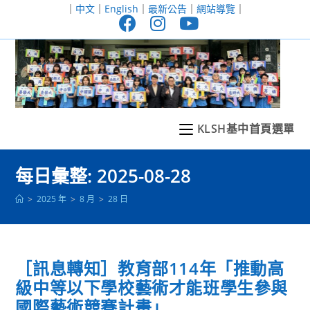
跳
｜
中文
｜
English
｜
最新公告
｜
網站導覽
｜
轉
至
主
要
內
容
KLSH基中首頁選單
每日彙整: 2025-08-28
>
2025 年
>
8 月
>
28 日
［訊息轉知］教育部114年「推動高
級中等以下學校藝術才能班學生參與
國際藝術競賽計畫」