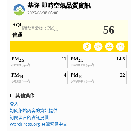
全
告
額）
月
退
休
金、
一
次
退
休
金
或
兼
其他操作
領
登入
1/2
訂閱網站內容的資訊提供
一
訂閱留言的資訊提供
次
WordPress.org 台灣繁體中文
退
及