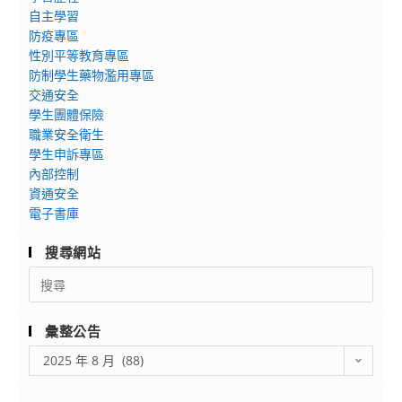
我
自主學習
日
的
防疫專區
(二)
家
性別平等教育專區
前
園」
防制學生藥物濫用專區
提
國
交通安全
出
際
學生團體保險
申
繪
職業安全衛生
請
畫
學生申訴專區
書。
比
內部控制
並
資通安全
賽
請
電子書庫
確
搜尋網站
定
Search
擇
for:
領
（展
彙整公告
期/
彙
2025 年 8 月 (88)
減
整
額/
公