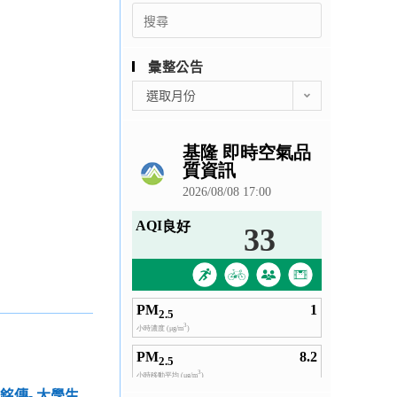
Search
for:
彙整公告
彙
選取月份
整
公
告
銘傳- 大學生