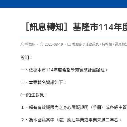
［訊息轉知］基隆市114
Post
Post
Post
特教組
2025-08-19
教務處
/
活動訊息
/
特教組
/
訊息轉
author:
published:
category:
說明：
一、依據本市114年度希望學苑實施計畫辦理。
二、本案報名資訊如下：
(一)招生對象：
１、領有有效期限內之身心障礙證明（手冊）或各級主管
２、為本國籍高中（職）應屆畢業或畢業未滿二年者。