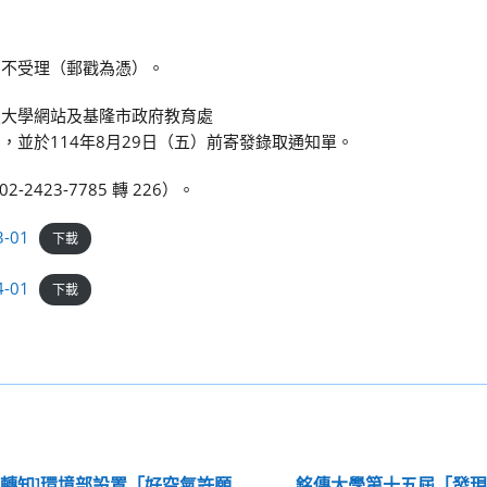
期恕不受理（郵戳為憑）。
科技大學網站及基隆市政府教育處
，並於114年8月29日（五）前寄發錄取通知單。
23-7785 轉 226）。
-01
下載
-01
下載
息轉知]環境部設置「好空氣許願
銘傳大學第十五屆「發現