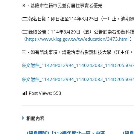
３、基隆市在籍市民並有居住事實者優先。
(二)報名日期：即日起至114年8月25日（一）止，逾
(三)錄取公告：114年8月29日（五）公告於崇右影藝
（
https://www.klcg.gov.tw/tw/education/3473.html
）
三、如有諮詢事項，請電洽崇右影藝科技大學（江主任，02-24
來文附件_11424P012994_1140242082_114D2055033
來文附件_11424P012994_1140242082_114D2055034
Post Views:
553
相關內容
[訊息轉知]「113學年度北一區、中區
[訊