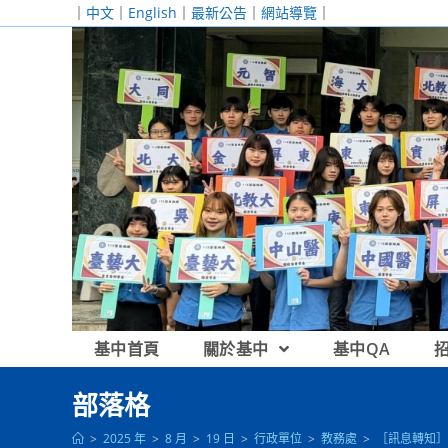
跳
｜
中文
｜
English
｜
最新公告
｜
網站導覽
｜
轉
至
主
要
內
容
基中首頁
關於基中
基中QA
部落格
>
2025 年
>
8 月
>
19 日
>
行政單位
>
教務處
>
［訊息轉知］