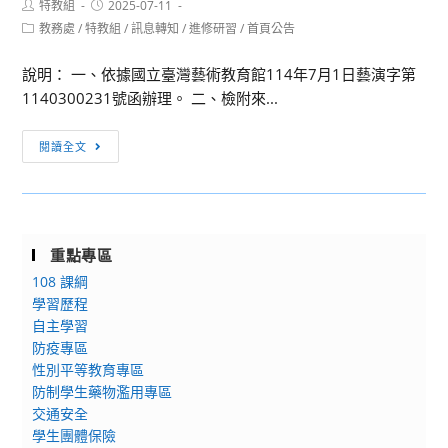
第
Post
Post
特教組
2025-07-11
請
author:
published:
1
Post
教務處
/
特教組
/
訊息轉知
/
進修研習
/
首頁公告
至
category:
梯
本
說明： 一、依據國立臺灣藝術教育館114年7月1日藝演字第
次
校
1140300231號函辦理。 二、檢附來...
重
教
補
師
[訊
修
閱讀全文
甄
息
資
選
轉
訊
系
知]
統
「2025
查
重點專區
影
詢。
108 課綱
視
學習歷程
劇
自主學習
場
防疫專區
特
性別平等教育專區
效
防制學生藥物濫用專區
化
交通安全
妝
學生團體保險