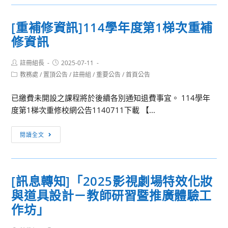
甄
友
選]114
簡
[重補修資訊]114學年度第1梯次重補
學
章
修資訊
年
及
度
履
Post
Post
註冊組長
第
2025-07-11
歷
author:
published:
Post
教務處
/
置頂公告
/
註冊組
/
重要公告
/
首頁公告
1
表
category:
次
已繳費未開設之課程將於後續各別通知退費事宜。 114學年
代
度第1梯次重修校網公告1140711下載 【...
理
教
[重
閱讀全文
師
補
甄
修
選
資
第
[訊息轉知]「2025影視劇場特效化妝
訊]114
1
與道具設計－教師研習暨推廣體驗工
學
招
年
作坊」
成
度
績，