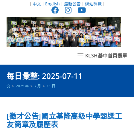
跳
｜
中文
｜
English
｜
最新公告
｜
網站導覽
｜
轉
至
主
要
內
容
KLSH基中首頁選單
每日彙整: 2025-07-11
>
2025 年
>
7 月
>
11 日
[徵才公告]國立基隆高級中學甄選工
友簡章及履歷表