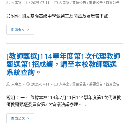
Post
Post
Post
人事室
2025-07-11
人事室
/
置頂公告
/
重要公告
/
首頁公告
author:
published:
category:
如附件: 國立基隆高級中學甄選工友簡章及履歷表下載
[徵
閱讀全文
才
公
告]
[教師甄選]114學年度第1次代理教師
國
甄選第1招成績，請至本校教師甄選
立
基
系統查詢。
隆
高
Post
Post
Post
人事室
2025-07-11
人事室
/
置頂公告
/
重要公告
/
首頁公告
author:
published:
category:
級
說明： 一、 依據本校114年7月11日114學年度第1次代理教
中
師教甄甄選委員會第2次會議決議辦理。...
學
甄
[教
選
閱讀全文
師
工