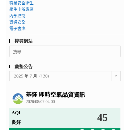
與
職業安全衛生
道
學生申訴專區
具
內部控制
資通安全
設
電子書庫
計
－
搜尋網站
教
Search
師
for:
研
習
彙整公告
暨
彙
2025 年 7 月 (130)
推
整
廣
公
體
告
驗
工
作
坊」