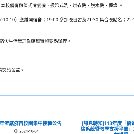
 本校備有儲值式冷氣機、投幣式洗、烘衣機、脫水機、檯燈 。
10 10）應離開宿舍；19:00 參加晚自習及21:30 集合晚點名；22:
宿舍生活管理暨輔導實施要點辦理。
生請交給舍監。
13年流感疫苗校園集中接種公告
[訊息轉知]113年度「
絡系統暨教學支援平臺」
2024-10-04