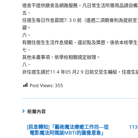
宿舍不提供膳食及網路服務，凡日常生活所需用品請自備
五、
住宿生每日作息晨間7: 3 0 前（逢週二須朝會則為提前至7:
寢。
六、
有關住宿生生活作息規範、違記點及獎懲，係依本校學生
七、
其他未盡事項，依學校相關規定辦理。
八、
非住宿生請於11 4 年05 月2 9 日前交至生輔組，住宿
Post Views:
355
相關內容
[訊息轉知]「藝術魔法療癒工作坊—從
1
電影魔法阿媽談MBTI的圖像意象」