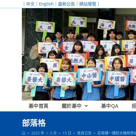
跳
｜
中文
｜
English
｜
最新公告
｜
網站導覽
｜
轉
至
主
要
內
容
基中首頁
關於基中
基中QA
部落格
>
2025 年
>
5 月
>
15 日
>
首頁公告
>
莊敬樓一樓飲水機檢修