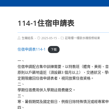
114-1住宿申請表
Post
Post
Post
生輔組長
2025-05-15
莊敬樓一樓飲水機檢修結果
author:
published:
category:
住宿申請表114-1
下載
一、
住宿申請配合集中訓練需要，以特教班（體育、美術、音
原則以戶籍地遠近（須設籍3 個月以上）、交通狀況、
定期限繳回住宿申請表者，視同放棄住宿資格。
二、
學期住宿費用併入學期註冊費繳交。
三、
寒、暑假期間及國定假日、例假日除特殊情況或經專案申
四、