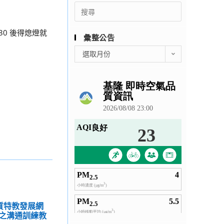
Search
for:
30 後得熄燈就
彙整公告
彙
選取月份
整
公
告
優質特教發展網
之溝通訓練教