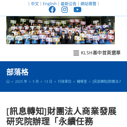
跳
｜
中文
｜
English
｜
最新公告
｜
網站導覽
｜
轉
至
主
要
內
容
KLSH基中首頁選單
部落格
>
2025 年
>
5 月
>
13 日
>
行政單位
>
輔導室
>
[訊息轉知]財團法人商
[訊息轉知]財團法人商業發展
研究院辦理「永續任務