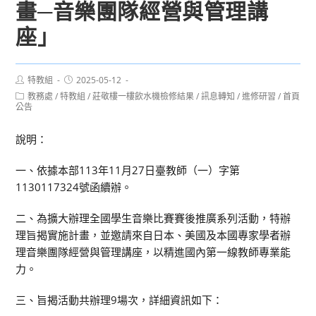
畫─音樂團隊經營與管理講
座」
Post
Post
特教組
2025-05-12
author:
published:
Post
教務處
/
特教組
/
莊敬樓一樓飲水機檢修結果
/
訊息轉知
/
進修研習
/
首頁
category:
公告
說明：
一、依據本部113年11月27日臺教師（一）字第
1130117324號函續辦。
二、為擴大辦理全國學生音樂比賽賽後推廣系列活動，特辦
理旨揭實施計畫，並邀請來自日本、美國及本國專家學者辦
理音樂團隊經營與管理講座，以精進國內第一線教師專業能
力。
三、旨揭活動共辦理9場次，詳細資訊如下：