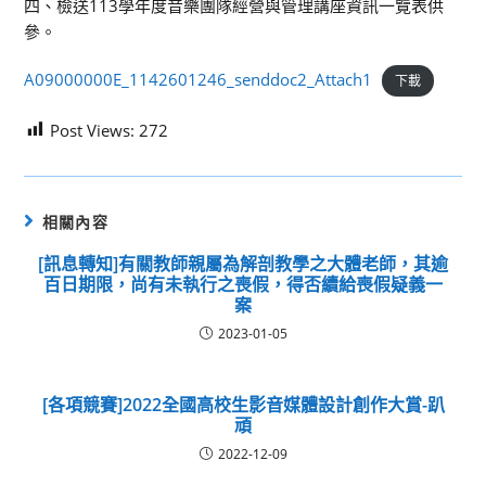
四、檢送113學年度音樂團隊經營與管理講座資訊一覽表供
參。
A09000000E_1142601246_senddoc2_Attach1
下載
Post Views:
272
相關內容
[訊息轉知]有關教師親屬為解剖教學之大體老師，其逾
百日期限，尚有未執行之喪假，得否續給喪假疑義一
案
2023-01-05
[各項競賽]2022全國高校生影音媒體設計創作大賞-趴
頑
2022-12-09