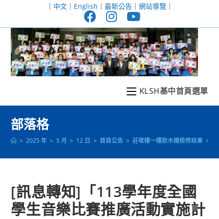
跳
｜
中文
｜
English
｜
最新公告
｜
網站導覽
｜
轉
至
主
要
內
容
KLSH基中首頁選單
部落格
>
2025 年
>
5 月
>
12 日
>
首頁公告
>
莊敬樓一樓飲水機檢修結果
>
[
[訊息轉知]「113學年度全國
學生音樂比賽推廣活動實施計