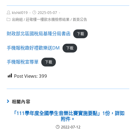
Post
Post
klshkl019
2025-05-07
author:
published:
Post
出納組
/
莊敬樓一樓飲水機檢修結果
/
首頁公告
category:
財政部北區國稅局基隆分局書函
下載
手機報稅趣好禮歡樂送DM
下載
手機報稅宣導單
下載
Post Views:
399
相關內容
「111學年度全國學生音樂比賽實施要點」1份，詳如
附件。
2022-07-12