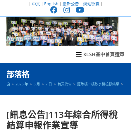
跳
｜
中文
｜
English
｜
最新公告
｜
網站導覽
｜
轉
至
主
要
內
容
KLSH基中首頁選單
部落格
>
2025 年
>
5 月
>
7 日
>
首頁公告
>
莊敬樓一樓飲水機檢修結果
>
[
[訊息公告]113年綜合所得稅
結算申報作業宣導