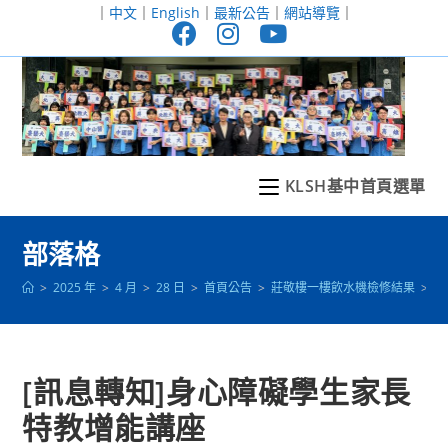
跳
｜
中文
｜
English
｜
最新公告
｜
網站導覽
｜
轉
至
主
要
內
容
KLSH基中首頁選單
部落格
>
2025 年
>
4 月
>
28 日
>
首頁公告
>
莊敬樓一樓飲水機檢修結果
>
[
[訊息轉知]身心障礙學生家長
特教增能講座