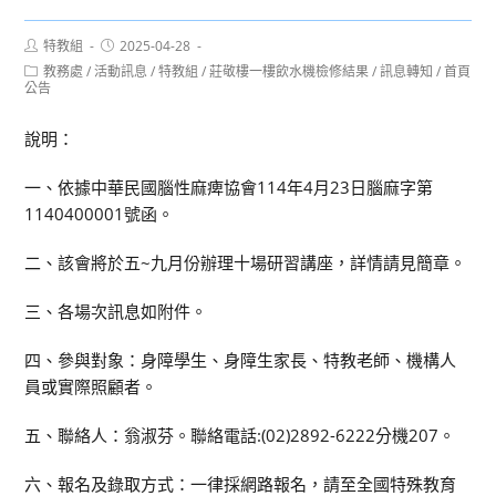
Post
Post
特教組
2025-04-28
author:
published:
Post
教務處
/
活動訊息
/
特教組
/
莊敬樓一樓飲水機檢修結果
/
訊息轉知
/
首頁
category:
公告
說明：
一、依據中華民國腦性麻痺協會114年4月23日腦麻字第
1140400001號函。
二、該會將於五~九月份辦理十場研習講座，詳情請見簡章。
三、各場次訊息如附件。
四、參與對象：身障學生、身障生家長、特教老師、機構人
員或實際照顧者。
五、聯絡人：翁淑芬。聯絡電話:(02)2892-6222分機207。
六、報名及錄取方式：一律採網路報名，請至全國特殊教育