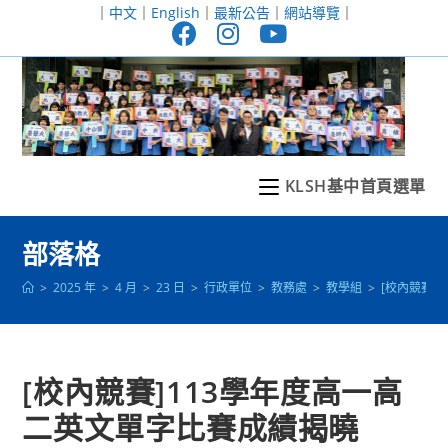
跳
｜
中文
｜
English
｜
最新公告
｜
網站導覽
｜
轉
至
主
要
內
容
KLSH基中首頁選單
部落格
>
2025 年
>
4 月
>
23 日
>
行政單位
>
教務處
>
教學組
>
[校內競賽]
[校內競賽]113學年度高一高
二英文單字比賽成績揭曉