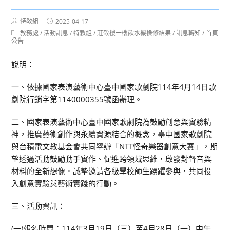
Post
Post
特教組
2025-04-17
author:
published:
Post
教務處
/
活動訊息
/
特教組
/
莊敬樓一樓飲水機檢修結果
/
訊息轉知
/
首頁
category:
公告
說明：
一、依據國家表演藝術中心臺中國家歌劇院114年4月14日歌
劇院行銷字第1140000355號函辦理。
二、國家表演藝術中心臺中國家歌劇院為鼓勵創意與實驗精
神，推廣藝術創作與永續資源結合的概念，臺中國家歌劇院
與台積電文教基金會共同舉辦「NTT怪奇樂器創意大賽」，期
望透過活動鼓勵動手實作、促進跨領域思維，啟發對聲音與
材料的全新想像。誠摯邀請各級學校師生踴躍參與，共同投
入創意實驗與藝術實踐的行動。
三、活動資訊：
(一)報名時間：114年3月19日（三）至4月28日（一）中午