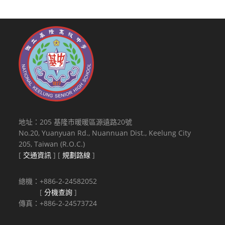
地址：205 基隆市暖暖區源遠路20號
No.20, Yuanyuan Rd., Nuannuan Dist., Keelung City
205, Taiwan (R.O.C.)
[
交通資訊
] [
規劃路線
]
總機：+886-2-24582052
[
分機查詢
]
傳真：+886-2-24573724