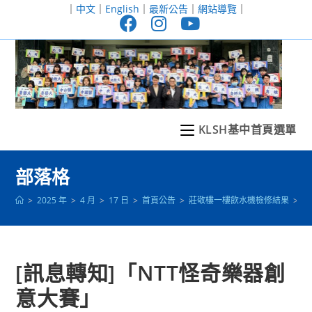
跳
｜
中文
｜
English
｜
最新公告
｜
網站導覽
｜
轉
至
主
要
內
容
KLSH基中首頁選單
部落格
>
2025 年
>
4 月
>
17 日
>
首頁公告
>
莊敬樓一樓飲水機檢修結果
>
[
[訊息轉知]「NTT怪奇樂器創
意大賽」