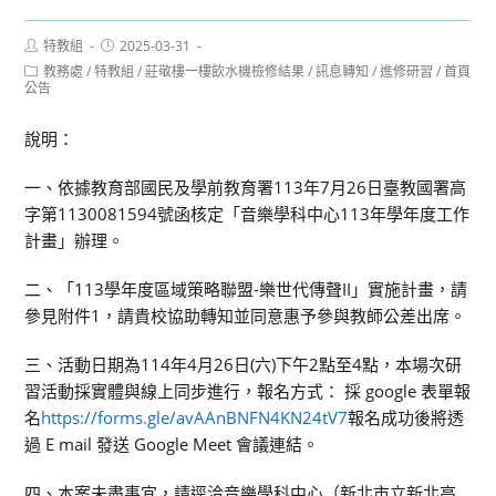
Post
Post
特教組
2025-03-31
author:
published:
Post
教務處
/
特教組
/
莊敬樓一樓飲水機檢修結果
/
訊息轉知
/
進修研習
/
首頁
category:
公告
說明：
一、依據教育部國民及學前教育署113年7月26日臺教國署高
字第1130081594號函核定「音樂學科中心113年學年度工作
計畫」辦理。
二、「113學年度區域策略聯盟-樂世代傳聲II」實施計畫，請
參見附件1，請貴校協助轉知並同意惠予參與教師公差出席。
三、活動日期為114年4月26日(六)下午2點至4點，本場次研
習活動採實體與線上同步進行，報名方式： 採 google 表單報
名
https://forms.gle/avAAnBNFN4KN24tV7
報名成功後將透
過 E mail 發送 Google Meet 會議連結。
四、本案未盡事宜，請逕洽音樂學科中心（新北市立新北高