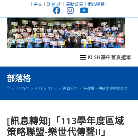
跳
｜
中文
｜
English
｜
最新公告
｜
網站導覽
｜
轉
至
主
要
內
容
KLSH基中首頁選單
部落格
>
2025 年
>
3 月
>
31 日
>
首頁公告
>
莊敬樓一樓飲水機檢修結果
>
[
[訊息轉知]「113學年度區域
策略聯盟-樂世代傳聲II」