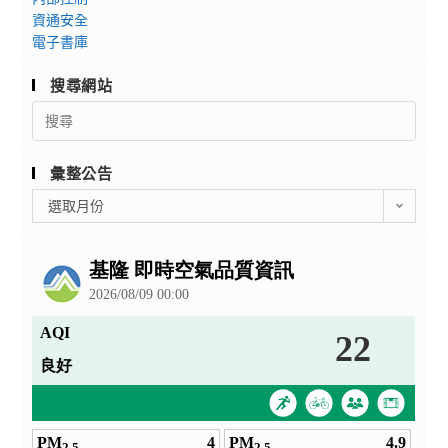
資通安全
電子書庫
搜尋網站
Search
for:
彙整公告
彙
選取月份
整
公
告